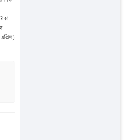
প্রতিষ্ঠান
টাকা
্ন
এপ্রিল)