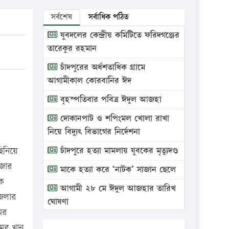
সর্বশেষ
সর্বাধিক পঠিত
যুবদলের কেন্দ্রীয় কমিটিতে ফরিদগঞ্জের
তারেকুর রহমান
চাঁদপুরের অর্ধশতাধিক গ্রামে
আগামীকাল কোরবানির ঈদ
বৃহস্পতিবার পবিত্র ঈদুল আজহা
দোকানপাট ও শপিংমল খোলা রাখা
নিয়ে বিদ্যুৎ বিভাগের নির্দেশনা
িনিয়ে
চাঁদপুরে হত্যা মামলায় যুবকের মৃত্যুদণ্ড
াজার
মাকে হত্যা করে ‘নাটক’ সাজান ছেলে
রক
আগামী ২৮ মে ঈদুল আজহার তারিখ
জেলার
ঘোষণা
ের
ভ্রাম্যমাণ আদালতে দুইটি প্রতিষ্ঠানকে
মের খান