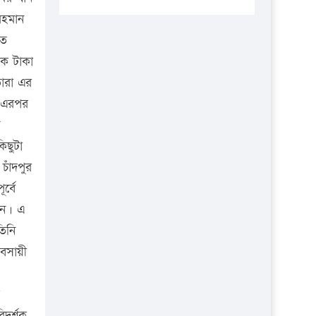
প্রতিষ্ঠানকে ৪০হাজার টাকা জরিমানা।
রহমান
এবার লঞ্চের ভাড়া বাড়ল
িত
১৭ থেকে ২১ শতাংশ বিদ্যুতের দাম
কে টাকা
বাড়ানোর প্রস্তাব পিডিবির
ারা এর
, এরপর
১৬ মে চাঁদপুর ও ২৫ মে ফেনী সফরে
যাবেন প্রধানমন্ত্রী
ে
িছুটা
উচ্চশিক্ষায় গৌরবময় অর্জন: পূর্ণ
স্কলারশিপে যুক্তরাষ্ট্রে পিএইচডি করছেন
চাঁদপুর
কুয়েটের কৃতি…
র্বে
েন। এ
সারা দেশে বজ্রাঘাতে ১৪ জনের
প্রাণহানি
িনি
যবসায়ী
কঠোর হচ্ছে এসএসসি ও এইচএসসি
পরীক্ষা
ফরিদগঞ্জে আগুনে পুড়লো ৬ ব্যবসা
দর্শক