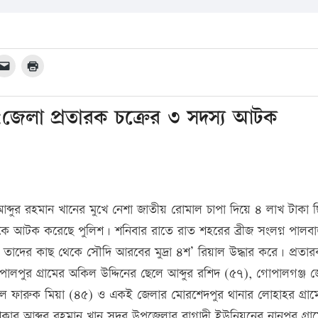
:জেলা প্রতারক চক্রের ৩ সদস্য আটক
আব্দুর রহমান খানের মুখে নেশা জাতীয় রোমাল চাপা দিয়ে ৪ লাখ টাকা ছ
কে আটক করেছে পুলিশ। শনিবার রাতে রাত শহরের ব্রীজ সংলগ্ন পালব
দের কাছ থেকে সৌদি আরবের মুদ্রা ৪শ’ রিয়াল উদ্ধার করে। প্রতা
োপালপুর গ্রামের অকিল উদ্দিনের ছেলে আব্দুর রশিদ (৫৭), গোপালগঞ্জ 
ছেলে ফারুক মিয়া (৪৫) ও একই জেলার মোরশেদপুর থানার লোহাহর গ্রাম
ার আব্দুর রহমান খান সদর উপজেলার বাগাদী ইউনিয়নের নানুপুর গ্রা