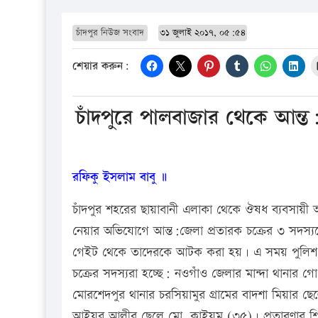
চাঁদপুর নিউজ সংবাদ
৩১ জুলাই ২০১৭, ০৫:৫৪
শেয়ার করুন:
চাঁদপুরে পালবাজার থেকে আন্ত
রফিকু ইসলাম বাবু ॥
চাঁদপুর শহরের ছায়াবানী এলাকা থেকে ঔষধ ব্যবসায়ী 
নেয়ার অভিযোগে আন্ত:জেলা প্রতারক চক্রের ৩ সদস্য
গেইট থেকে তাদেরকে আটক করা হয়। এ সময় পুলিশ তা
চক্রের সদস্যরা হচ্ছে: নওগাঁও জেলার মান্দা থানার গ
মোরশেদপুর থানার চরসিয়ামুর গ্রামের বাদশা মিয়ার 
আইয়ুব আলীর ছেলে মো. কাইয়ুম (৩৫)। প্রতারণার শিক