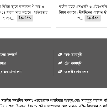
 বিভিন্ন স্থানে কালবৈশাখী ঝড় ও
কঠোর হচ্ছে এসএসসি ও এইচএসসি 
ে ১৪ জনের মৃত্যু হয়েছে। গাইবান্ধায়
নিয়ম কানুনে। দীর্ঘদিনের প্রশ্নপত্র 
৫ জন,...
বিস্তারিত
ও...
বিস্তারিত
ের সম্পর্কে
লঞ্চ সময়সূচী
রিয়ার
ট্রেন সময়সূচী
পুর এর ডাক্তারগন
জরুরী ফোন নম্বর
া মন্ডলীর সম্মানিত সদস্যঃ
এডভোকেট শাহরিয়ার মাহমুদ,মোঃ মাহবুবুর রহমান পাট
জিনিয়ার মোঃ জিহাদুল ইসলাম শরীফ
সম্পাদকঃ
মোঃ মামুনুর রশিদ
বিজ্ঞাপন ও সা