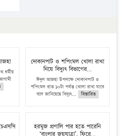
 আজহা
দোকানপাট ও শপিংমল খোলা রাখা
নিয়ে বিদ্যুৎ বিভাগের…
 ধর্মীয়
ে আগামী
ঈদুল আজহা উপলক্ষে দোকানপাট ও
ত
শপিংমল রাত ১০টা পর্যন্ত খোলা রাখা যাবে
বলে জানিয়েছে বিদ্যুৎ...
বিস্তারিত
ইচএসসি
হরমুজ প্রণালি পার হতে পারেনি
‘বাংলার জয়যাত্রা’, ফিরে…