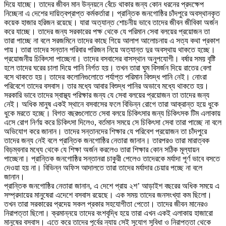
দিয়ে যাচ্ছে। তাদের জীবন মান উন্নয়নে বেঁচে থাকার জন্য কোন ধরনের প্রদক্ষেপ
নিচ্ছেনা এ দেশের দায়িত্বপ্রাপ্ত কর্মকর্তারা। প্রান্তিক জনগোষ্ঠির চাঁদপুরে অবস্থানকৃত
কয়েক হাজার হরিজন রয়েছে। যারা অত্যান্ত শোচনীয় ভাবে তাদের জীবন জীবিকা অর্জন
করে যাচ্ছে। তাদের জন্য সরকারের পক্ষ থেকে যে পরিমান সেবা বলয়ের প্রয়োজন তা
তারা পাচ্ছে না বলে সরজমিনে তাদের কাছে গিয়ে আলাপ আলোচনায় এ সত্য কথা প্রকাশ
পায়। তারা তাদের সন্তান পরিবার পরিজন নিয়ে অত্যান্ত দুর অবস্থায় থাকতে হচ্ছে।
প্রয়োজনীয় চিকিৎসা পাচ্ছেনা। তাদের বসবাসের বাসস্থান অনুপযোগী। বর্ষার সময় বৃষ্টি
হলে তাদের ঘরের চালা দিয়ে পানি নির্গত হয়। তখন তারা ঘুম বিসর্জন দিয়ে রাতের বেলা
বসে থাকতে হয়। তাদের কলোনিগুলোতে পর্যাপ্ত পরিমান বিশুদ্ধ পানি নেই। নোংরা
পরিবেশে তাদের বসবাস। তার মধ্যে আবার বিশুদ্ধ পানির অভাবে মধ্যে থাকতে হয়।
সরকারি ভাবে তাদের স্বাস্থ্য পরিক্ষার জন্য যে সেবা বলয়ের প্রয়োজন তা তাদের জন্য
নেই। অধিক মানুষ একই স্থানে বসবাসের ফলে বিভিন্ন রোগে তারা আক্রান্ত হয়ে ধুকে
ধুকে মরতে হচ্ছে। বিগত বছরগুলোতে সেবা বলয়ে চিকিৎসার জন্য চিকিৎসক টিম এলাকায়
এসে রোগ নির্ণয় করে চিকিৎসা দিলেও, বর্তমান সময়ে সে চিকিৎসা সেবা তারা পাচ্ছে না বলে
অভিযোগ করে জানান। তাদের সন্তানদের শিক্ষার যে পরিবেশ প্রয়োজন তা চাঁদপুরে
তাদের জন্য নেই বলে প্রান্তিক জনগোষ্ঠির নেতারা জানান। তারপরও তারা মারাত্বক
বিড়ম্বনার মধ্যে থেকে যে শিক্ষা অর্জন করলেও তারা শিক্ষার কোন সঠিক মূল্যায়ন
পাচ্ছেনা। প্রান্তিক জনগোষ্ঠির সন্তানরা চাকুরী পেলেও তাদেরকে মর্যাদা পূর্ণ ভাবে বসতে
দেওয়া হয় না। বিভিন্ন অফিস আদালতে তারা তাদের মর্যাদার চেয়ার পচ্ছে না বলে
জানান।
প্রান্তিক জনগোষ্ঠির নেতারা জানান, এ দেশে প্রায় ২শ’ আড়াইশ বছরের অধিক সময়ে এ
সম্প্রদায়ের মানুষেরা এদেশে বসবাস রয়েছে। এক সময় তাদের জনসংখ্যা কম ছিলো।
তখন তারা সরকারের প্রদেয় সকল প্রকার সহযোগীতা পেতো। তাদের জীবন মানেরও
নিরাপত্তা ছিলো। ক্রমান্নয়ে তাদের বংশবৃদ্ধি হয়ে তারা এখন একই এলাকায় হাজারো
মানুষের বসবাস। এতে করে তাদের পূর্বের ন্যায় সেই সুযোগ সুবিধা ও নিরাপত্তা থেকে