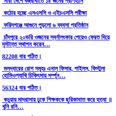
সারা দেশে বজ্রাঘাতে ১৪ জনের প্রাণহানি
কঠোর হচ্ছে এসএসসি ও এইচএসসি পরীক্ষা
ফরিদগঞ্জে আগুনে পুড়লো ৬ ব্যবসা প্রতিষ্ঠান
চাঁদপুরে ২০ভরি ওজনের স্বর্নালংকার পেয়েও ফেরত দিয়ে
দৃস্টান্ত স্থাপন করেন…
82208 বার পঠিত।
মলদ্বারের রোগ সমূহঃ এনাল ফিসার, পাইলস, ফিস্টুলা
হোমিওপ্যাথি চিকিৎসায় সর্ম্পূন…
56324 বার পঠিত।
কচুয়ায় মাদ্রাসায় ঢুকে শিক্ষককে ছুরিকাঘাত করে হত্যা ॥
খুনি রনি…