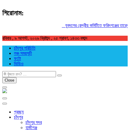
শিরোনাম:
যুবদলের কেন্দ্রীয় কমিটিতে ফরিদগঞ্জের তারেকুর রহ
রবিবার , ৯ আগস্ট, ২০২৬ খ্রিষ্টাব্দ , ২৫ শ্রাবণ, ১৪৩৩ বঙ্গাব্দ
চাঁদপুর পরিচিতি
লঞ্চ সময়সূচী
ফটো
ভিডিও
খুজুন
Close
প্রচ্ছদ
চাঁদপুর
চাঁদপুর সদর
হাজীগঞ্জ