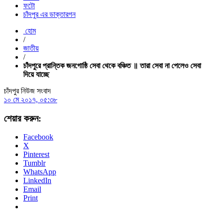
ফটো
চাঁদপুর এর ডাক্তারগন
হোম
/
জাতীয়
/
চাঁদপুরে প্রান্তিক জনগোষ্ঠি সেবা থেকে বঞ্চিত ॥ তারা সেবা না পেলেও সেবা
দিয়ে যাচ্ছে
চাঁদপুর নিউজ সংবাদ
১০ মে ২০১৭, ০৫:৩৮
শেয়ার করুন:
Facebook
X
Pinterest
Tumblr
WhatsApp
LinkedIn
Email
Print