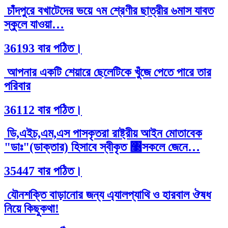
চাঁদপুরে বখাটেদের ভয়ে ৭ম শ্রেণীর ছাত্রীর ৬মাস যাবত
স্কুলে যাওয়া…
36193 বার পঠিত।
আপনার একটি শেয়ারে ছেলেটিকে খুঁজে পেতে পারে তার
পরিবার
36112 বার পঠিত।
ডি,এইচ,এম,এস পাসকৃতরা রাষ্ট্রীয় আইন মোতাবেক
"ডাঃ"(ডাক্তার) হিসাবে স্বীকৃত ঳সকলে জেনে…
35447 বার পঠিত।
যৌনশক্তি বাড়ানোর জন্য এ্যালপ্যাথি ও হারবাল ঔষধ
নিয়ে কিছুকথা!