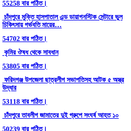
55258 বার পঠিত।
চাঁদপুরে মুক্তি হাসপাতাল এন্ড ডায়াগনস্টিক সেন্টারে ভুল
চিকিৎসায় গর্ভবতি মায়ের…
54702 বার পঠিত।
কৃমির ঔষধ থেকে সাবধান
53805 বার পঠিত।
ফরিদগঞ্জ উপজেলা ছাত্রলীগ সভাপতিসহ আটক ৫ অস্ত্র
উদ্ধার
53118 বার পঠিত।
চাঁদপুরে তাবলীগ জামাতের দুই গ্রুপে সংঘর্ষ আহত ১০
50239 বার পঠিত।