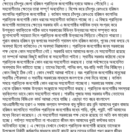
ক্ষেত্রে চাঁদপুর জেলা হরিজন প্রান্তিক জনগোষ্ঠির দ্বারে আজও পৌছেনি। এ
সহযোগীতার ক্ষেত্রে তারা সম্পূর্ণ অবহেলিত। বিশেষ করে চাঁদপুর রেলওয়ে হরিজন
কলোনির প্রান্তিক জনগোষ্ঠিরা । বর্তমান সময়ে চাঁদপুর রেলওয়ে হরিজন কলোনির
প্রান্তিক জনগোষ্ঠি কোন ধরনের সহযোগীতা বর্তমানে পাচ্ছে না। এ বিষয়ে প্রান্তিক
জনগোষ্ঠি মতামতের ক্ষেত্রে সরকার যদি এ জনগোষ্ঠির সর্বাধিক তথ্য সংগ্রহ করে
উপযুক্ত ব্যাক্তিকে সঠিক ভাবে সরকারের বিভিন্ন উন্নয়নের সাথে সম্পৃক্ত করে
যুগোপযোগী সহায়তা দিলে প্রান্তিক জনগোষ্ঠি উন্নয়নের সিড়িতে পৌছতে পারতো।
পুরান বাজার হরিজন যুব ক্লাবের সভাপতি শ্যামল দাস হরিজন জানান, পূবের সেবা বলয়ে যে
অবস্থা ছিলো বর্তমানেও সে অবস্থা বিরাজমান। প্রান্তিক জনগোষ্ঠির জন্য সরকারের
পক্ষ থেকে কোন সহযোগীতা নেই। সরকারি ভাবে আমাদের জন্য যে সহযোগীতা রয়েছে
তা সম্পর্কে আমরা কিছুই জানিনা বা সহযোগীতা পাইনা। স্থানীয় সরকার কাঠামো থেকে
প্রান্তিক জনগোষ্ঠিকে কোন ধরনের সহযোগীতা করছেনা। তারা সর্বক্ষেত্রে অবহেলিত
অবস্থায় দিন কাটাতে হচ্ছে। তাদের টয়লেট, পানির কল, ঘর-বাড়ি সবই নির বিচ্ছিন্ন।
কোন কিছুই ঠিক নেই। কোন সেবাই আমরা পাইনা। বরং প্রান্তিক জনগোষ্ঠির মানুষেরা
স্থানীয় পৌরসভা ও স্থানীয় সরকারের মাধ্যমে জনগণকে সেবা দিয়ে যাচ্ছে। বর্তমান
সময়ে প্রান্তিক জনগোষ্ঠি কোন ধরনের সহযোগীতা পাচ্ছেনা। সরকারের সমাজ সেবা
থেকে হরিজন সমাজ উন্নয়ন সংস্থ্যাকে সহযোগীতা করছে। প্রান্তিক জনগোষ্ঠির সদস্যরা
ব্যক্তিগত ভাবে কোন সহযোগীতা পায়না। শারদীয় পূজার সময় সরকার দলীয় নেতাদের
সহযোগীতায় বিজিএফ কার্ড আমরা পেয়ে যাচ্ছি। এছাড়া গত বছর বাংলাদেশ
আওয়ামীলীগের ত্রাণ ও সমাজ কল্যান সম্পাদক বাবু সুজিত রায় নন্দি আমাদের পুরান বাজার
হরিজন কলোনিতে শতাধিক প্রান্তিক জনগোষ্ঠির মধ্যে শাড়ি, লুঙ্গি, প্যান্ট. শার্ট আমাদের
মধ্যে বিতরণ করেছেন। যে সহযোগীতা সরকারের পক্ষ থেকে রয়েছে তা অতি কম মাত্রায়
হচ্ছে। পর্যাপ্ত সহযোগীতা না পাওয়াতে জীবন মান আমাদের খুবই কস্টকর ভাবে
অতিবাহিত হচ্ছে। এ ক্ষেত্রে যেখানে যেখানে প্রান্তিক জনগোষ্ঠি রয়েছে তাদেরকে
উপজেলা নির্বাহী কর্মকর্তার মাধ্যমে যাচাই বাচাই করে তাদের চাহিদা পুরণ করলে জীবন