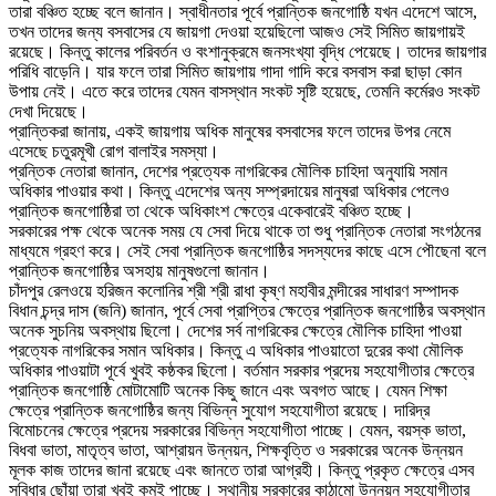
তারা বঞ্চিত হচ্ছে বলে জানান। স্বাধীনতার পূর্বে প্রান্তিক জনগোষ্ঠি যখন এদেশে আসে,
তখন তাদের জন্য বসবাসের যে জায়গা দেওয়া হয়েছিলো আজও সেই সিমিত জায়গায়ই
রয়েছে। কিন্তু কালের পরিবর্তন ও বংশানুক্রমে জনসংখ্যা বৃদ্ধি পেয়েছে। তাদের জায়গার
পরিধি বাড়েনি। যার ফলে তারা সিমিত জায়গায় গাদা গাদি করে বসবাস করা ছাড়া কোন
উপায় নেই। এতে করে তাদের যেমন বাসস্থান সংকট সৃষ্টি হয়েছে, তেমনি কর্মেরও সংকট
দেখা দিয়েছে।
প্রান্তিকরা জানায়, একই জায়গায় অধিক মানুষের বসবাসের ফলে তাদের উপর নেমে
এসেছে চতুরমূখী রোগ বালাইর সমস্যা।
প্রন্তিক নেতারা জানান, দেশের প্রত্যেক নাগরিকের মৌলিক চাহিদা অনুযায়ি সমান
অধিকার পাওয়ার কথা। কিন্তু এদেশের অন্য সম্প্রদায়ের মানুষরা অধিকার পেলেও
প্রান্তিক জনগোষ্ঠিরা তা থেকে অধিকাংশ ক্ষেত্রে একেবারেই বঞ্চিত হচ্ছে।
সরকারের পক্ষ থেকে অনেক সময় যে সেবা দিয়ে থাকে তা শুধু প্রান্তিক নেতারা সংগঠনের
মাধ্যমে গ্রহণ করে। সেই সেবা প্রান্তিক জনগোষ্ঠির সদস্যদের কাছে এসে পৌছেনা বলে
প্রান্তিক জনগোষ্ঠির অসহায় মানুষগুলো জানান।
চাঁদপুর রেলওয়ে হরিজন কলোনির শ্রী শ্রী রাধা কৃষ্ণ মহাবীর মন্দীরের সাধারণ সম্পাদক
বিধান চন্দ্র দাস (জনি) জানান, পূর্বে সেবা প্রাপ্তির ক্ষেত্রে প্রান্তিক জনগোষ্ঠির অবস্থান
অনেক সুচনিয় অবস্থায় ছিলো। দেশের সর্ব নাগরিকের ক্ষেত্রে মৌলিক চাহিদা পাওয়া
প্রত্যেক নাগরিকের সমান অধিকার। কিন্তু এ অধিকার পাওয়াতো দুরের কথা মৌলিক
অধিকার পাওয়াটা পূর্বে খুবই কষ্ঠকর ছিলো। বর্তমান সরকার প্রদেয় সহযোগীতার ক্ষেত্রে
প্রান্তিক জনগোষ্ঠি মোটামোটি অনেক কিছু জানে এবং অবগত আছে। যেমন শিক্ষা
ক্ষেত্রে প্রান্তিক জনগোষ্ঠির জন্য বিভিন্ন সুযোগ সহযোগীতা রয়েছে। দারিদ্র
বিমোচনের ক্ষেত্রে প্রদেয় সরকারের বিভিন্ন সহযোগীতা পাচ্ছে। যেমন, বয়স্ক ভাতা,
বিধবা ভাতা, মাতৃত্ব ভাতা, আশ্রায়ন উন্নয়ন, শিক্ষবৃত্তি ও সরকারের অনেক উন্নয়ন
মূলক কাজ তাদের জানা রয়েছে এবং জানতে তারা আগ্রহী। কিন্তু প্রকৃত ক্ষেত্রে এসব
সুবিধার ছোঁয়া তারা খুবই কমই পাচ্ছে। স্থানীয় সরকারের কাঠামো উন্নয়ন সহযোগীতার