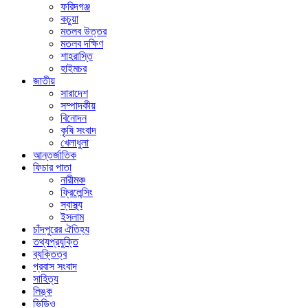
ফরিদগঞ্জ
কচুয়া
মতলব উত্তর
মতলব দক্ষিণ
শাহরাস্তি
হাইমচর
জাতীয়
সারাদেশ
সম্পাদকীয়
বিনোদন
কৃষি সংবাদ
খেলাধুলা
আন্তর্জাতিক
ফিচার পাতা
নারীমঞ্চ
ফ্রিলেন্সিং
স্বাস্থ্য
ইসলাম
চাঁদপুরের ঐতিহ্য
তথ্যপ্রযুক্তি
ব্যক্তিত্ব
প্রবাস সংবাদ
সাহিত্য
লিঙ্ক
ভিডিও