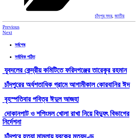
চাঁদপুর সদর
,
জাতীয়
Post
Previous
Next
navigation
সর্বশেষ
সর্বাধিক পঠিত
যুবদলের কেন্দ্রীয় কমিটিতে ফরিদগঞ্জের তারেকুর রহমান
চাঁদপুরের অর্ধশতাধিক গ্রামে আগামীকাল কোরবানির ঈদ
বৃহস্পতিবার পবিত্র ঈদুল আজহা
দোকানপাট ও শপিংমল খোলা রাখা নিয়ে বিদ্যুৎ বিভাগের
নির্দেশনা
চাঁদপুরে হত্যা মামলায় যুবকের মৃত্যুদণ্ড