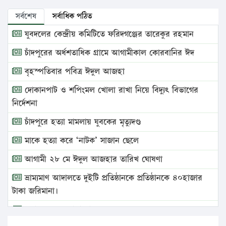
সর্বশেষ
সর্বাধিক পঠিত
যুবদলের কেন্দ্রীয় কমিটিতে ফরিদগঞ্জের তারেকুর রহমান
চাঁদপুরের অর্ধশতাধিক গ্রামে আগামীকাল কোরবানির ঈদ
বৃহস্পতিবার পবিত্র ঈদুল আজহা
দোকানপাট ও শপিংমল খোলা রাখা নিয়ে বিদ্যুৎ বিভাগের
নির্দেশনা
চাঁদপুরে হত্যা মামলায় যুবকের মৃত্যুদণ্ড
মাকে হত্যা করে ‘নাটক’ সাজান ছেলে
আগামী ২৮ মে ঈদুল আজহার তারিখ ঘোষণা
ভ্রাম্যমাণ আদালতে দুইটি প্রতিষ্ঠানকে প্রতিষ্ঠানকে ৪০হাজার
টাকা জরিমানা।
এবার লঞ্চের ভাড়া বাড়ল