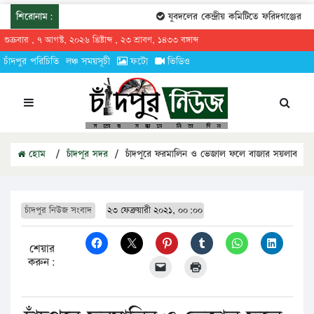
শিরোনাম:
যুবদলের কেন্দ্রীয় কমিটিতে ফরিদগঞ্জের তারেক
শুক্রবার , ৭ আগস্ট, ২০২৬ খ্রিষ্টাব্দ , ২৩ শ্রাবণ, ১৪৩৩ বঙ্গাব্দ
চাঁদপুর পরিচিতি
লঞ্চ সময়সূচী
ফটো
ভিডিও
হোম
/
চাঁদপুর সদর
/
চাঁদপুরে ফরমালিন ও ভেজাল ফলে বাজার সয়লাব
চাঁদপুর নিউজ সংবাদ
২৩ ফেব্রুয়ারী ২০২১, ০০:০০
শেয়ার
করুন: