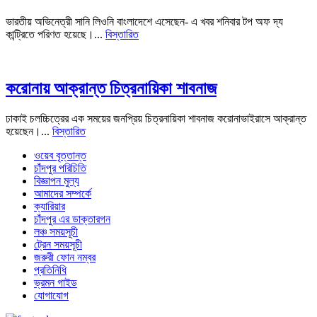
ভারতীয় অভিনেত্রী সানি লিওনি বাংলাদেশে এসেছেন- এ খবর শনিবার টপ অফ দ্য
কান্ট্রিতে পরিণত হয়েছে।...
বিস্তারিত
করোনায় আক্রান্ত চিত্রনায়িকা শাবনাজ
ঢাকাই চলচ্চিত্রের এক সময়ের জনপ্রিয় চিত্রনায়িকা শাবনাজ করোনাভাইরাসে আক্রান্ত
হয়েছেন।...
বিস্তারিত
ওয়েব বৃত্তান্ত
চাঁদপুর পরিচিতি
বিজ্ঞাপন মুল্য
আমাদের সম্পর্কে
ক্যারিয়ার
চাঁদপুর এর ডাক্তারগন
লঞ্চ সময়সূচী
ট্রেন সময়সূচী
জরুরী ফোন নম্বর
প্রতিনিধি
ভ্রমন গাইড
যোগাযোগ