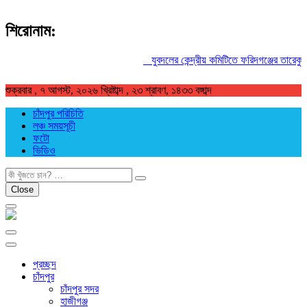
শিরোনাম:
যুবদলের কেন্দ্রীয় কমিটিতে ফরিদগঞ্জের তারেকুর রহ
শুক্রবার , ৭ আগস্ট, ২০২৬ খ্রিষ্টাব্দ , ২৩ শ্রাবণ, ১৪৩৩ বঙ্গাব্দ
চাঁদপুর পরিচিতি
লঞ্চ সময়সূচী
ফটো
ভিডিও
খুজুন
Close
প্রচ্ছদ
চাঁদপুর
চাঁদপুর সদর
হাজীগঞ্জ