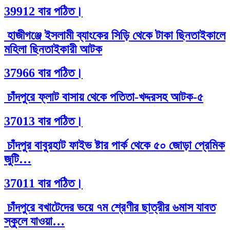
39912 বার পঠিত।
হাজীগঞ্জে ইসলামী ব্যাংকের সিড়ি থেকে টাকা ছিনতাইকালে
মহিলা ছিনতাইকারী আটক
37966 বার পঠিত।
চাঁদপুরে ফ্লাট বাসায় থেকে পতিতা-খদ্দরসহ আটক-৫
37013 বার পঠিত।
চাঁদপুর বাবুরহাট ফাইভ ষ্টার পার্ক থেকে ৫০ জোড়া প্রেমিক
জুটি…
37011 বার পঠিত।
চাঁদপুরে বখাটেদের ভয়ে ৭ম শ্রেণীর ছাত্রীর ৬মাস যাবত
স্কুলে যাওয়া…