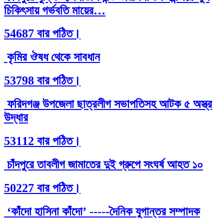
চিকিৎসায় গর্ভবতি মায়ের…
54687 বার পঠিত।
কৃমির ঔষধ থেকে সাবধান
53798 বার পঠিত।
ফরিদগঞ্জ উপজেলা ছাত্রলীগ সভাপতিসহ আটক ৫ অস্ত্র
উদ্ধার
53112 বার পঠিত।
চাঁদপুরে তাবলীগ জামাতের দুই গ্রুপে সংঘর্ষ আহত ১০
50227 বার পঠিত।
‘কাঁদো হাসিনা কাঁদো’ -----দৈনিক যুগান্তর সম্পাদক