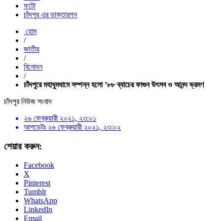
ফটো
চাঁদপুর এর ডাক্তারগন
হোম
/
জাতীয়
/
বিনোদন
/
চাঁদপুরে মহাধুমধামে সম্পন্ন হলো ’৮৮ ব্যাচের ফাগুন উৎসব ও আনন্দ ভ্রমণ
চাঁদপুর নিউজ সংবাদ
২৬ ফেব্রুয়ারী ২০২১, ২৩:০১
আপডেটঃ
২৬ ফেব্রুয়ারী ২০২১, ২৩:০২
শেয়ার করুন:
Facebook
X
Pinterest
Tumblr
WhatsApp
LinkedIn
Email