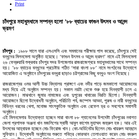
Print
চাঁদপুরে মহাধুমধামে সম্পন্ন হলো ’৮৮ ব্যাচের ফাগুন উৎসব ও আনন্দ
ভ্রমণ
চাঁদপুর :
১৯৮৮ সালে যারা এসএসসি এবং সমমানের পরীক্ষায় পাস করেছে, চাঁদপুরে সেই
বন্ধুদের মিলনমেলা অনুষ্ঠিত হয়েছে। ‘ফাগুন উৎসব ও আনন্দ ভ্রমণ’ নামে এই মিলনমেলা
২৬ ফেব্রুয়ারি শুক্রবার চাঁদপুর সদর উপজেলার রাজরাজেশ্বরে মহাধুমধামের সাথে সম্পন্ন
হয়। ’৮৮ ব্যাচের বন্ধুদের প্রচেষ্টায় গঠিত ‘সারা বাংলা ৮৮’ নামে সংগঠনের উদ্যোগে
আয়োজিত এ অনুষ্ঠানে চাঁদপুরের বন্ধুরা ছাড়াও চট্টগ্রামের কিছু বন্ধুও অংশ নিয়েছে।
রাজরাজেশ্বর ওমর আলী উচ্চ বিদ্যালয় প্রাঙ্গণে এবং নদীর পাড়ে জমকালো আয়োজনের
মধ্য দিয়ে এই অনুষ্ঠান সম্পন্ন হয়। সকাল নয়টা থেকে শুরু হয়ে দিনব্যাপী চলে এ
আয়োজন। মাঝখানে জুমার নামাজের এবং দুপুরের খাবারের বিরতি ছিলো। দিনব্যাপী
আয়োজনে ছিলো উদ্বোধনী অনুষ্ঠান, পরিচিতি পর্ব, জম্পেস আড্ডা, পুরুষ ও নারী বন্ধুদের
বিভিন্ন ধরনের খেলা, মনোজ্ঞ সাংস্কৃৃতিক অনুষ্ঠান এবং রেফেল ড্র ও সবশেষে সমাপনী
অনুষ্ঠান।
এই মিলনমেলার উদ্যোক্তা হচ্ছেন সারা বাংলা ৮৮ প্যানেলের উপদেষ্টা চাঁদপুরের নবাগত
জেলা প্রশাসক অঞ্জনা খান মজলিশের স্বামী আবুল কাশেম মুহাম্মদ জহুরুল হক। আর এই
উৎসবের আহ্বায়ক হচ্ছেন মোঃ ফিরোজ খান। কো-অর্ডিনেটর ছিলেন মোঃ খায়রুল আহছান
সুফিয়ান। উদ্বোধনী অনুষ্ঠানের শুরুতে পবিত্র কোরআন তেলাওয়াত করেন মোঃ বদরুল