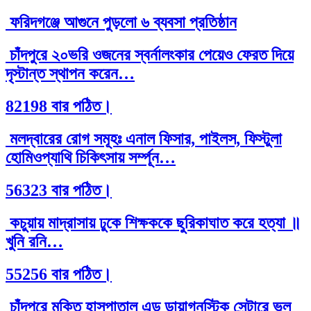
ফরিদগঞ্জে আগুনে পুড়লো ৬ ব্যবসা প্রতিষ্ঠান
চাঁদপুরে ২০ভরি ওজনের স্বর্নালংকার পেয়েও ফেরত দিয়ে
দৃস্টান্ত স্থাপন করেন…
82198 বার পঠিত।
মলদ্বারের রোগ সমূহঃ এনাল ফিসার, পাইলস, ফিস্টুলা
হোমিওপ্যাথি চিকিৎসায় সর্ম্পূন…
56323 বার পঠিত।
কচুয়ায় মাদ্রাসায় ঢুকে শিক্ষককে ছুরিকাঘাত করে হত্যা ॥
খুনি রনি…
55256 বার পঠিত।
চাঁদপুরে মুক্তি হাসপাতাল এন্ড ডায়াগনস্টিক সেন্টারে ভুল