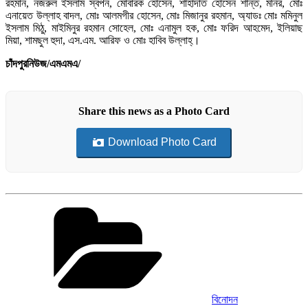
রহমান, নজরুল ইসলাম স্বপন, মোবারক হোসেন, শাহাদাত হোসেন শান্ত, মনির, মোঃ
এনায়েত উল্লাহ বাদল, মোঃ আলমগীর হোসেন, মোঃ মিজানুর রহমান, অ্যাডঃ মোঃ মমিনুল
ইসলাম মিঠু, মাইমিনুর রহমান সোহেল, মোঃ এনামুল হক, মোঃ ফরিদ আহমেদ, ইলিয়াছ
মিয়া, শামছুল হুদা, এস.এম. আরিফ ও মোঃ হাবিব উল্লাহ্।
চাঁদপুরনিউজ/এমএমএ/
Share this news as a Photo Card
Download Photo Card
Categories
বিনোদন