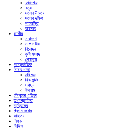
ফরিদগঞ্জ
কচুয়া
মতলব উত্তর
মতলব দক্ষিণ
শাহরাস্তি
হাইমচর
জাতীয়
সারাদেশ
সম্পাদকীয়
বিনোদন
কৃষি সংবাদ
খেলাধুলা
আন্তর্জাতিক
ফিচার পাতা
নারীমঞ্চ
ফ্রিলেন্সিং
স্বাস্থ্য
ইসলাম
চাঁদপুরের ঐতিহ্য
তথ্যপ্রযুক্তি
ব্যক্তিত্ব
প্রবাস সংবাদ
সাহিত্য
লিঙ্ক
ভিডিও