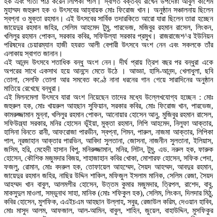
হক এবং গীতা পাঠ করেন লিপিকা পাল। স্বাগত বক্তব্য রাখেন উপদেষ্টা আবুল কাশেম
মুহাম্মদ জহুরুল হক ও উৎসবের আহ্বায়ক মোঃ ফিরোজ খান। অনুষ্ঠান সঞ্চালনায় ছিলেন
স্বপ্না ও মুক্তা রহমান। এই উৎসবের সার্বিক তদারকিতে আরো যারা ছিলেন তারা হচ্ছেন
জায়েদুর রহমান জহির, সেলিম আহমেদ টুমু, পারভেজ, মজিবুর রহমান রাসেল, লিংকন,
খলিলুর রহমান পোকন, সরকার কবির, সফিউল্যা সরকার প্রমুখ। রাজরাজেশ^র ইউনিয়ন
পরিষদের চেয়ারম্যান হাজী হযরত আলী বেপারী উৎসবে অংশ নেন এবং সকলকে তাঁর
এলাকায় স্বাগত জানান।
এই আনন্দ উৎসবে শতাধিক বন্ধু অংশ নেন। দীর্ঘ প্রায় ত্রিশ বছর পর বন্ধুরা একে
অপরের সাথে একসাথ হয়ে আনন্দে মেতে উঠে । আড্ডা, হাসি-আনন্দ, খেলাধুলা, ছবি
তোলা, সেলফি তোলা আর সমবেত কণ্ঠে নানা ধরনের গান গেয়ে সারাদিনের অনুষ্ঠান
মাতিয়ে রেখেছে বন্ধুরা।
এই মিলনমেলা উৎসবে যারা অংশ নিয়েছেন তাদের মধ্যে উল্লেখযোগ্য হচ্ছেন : মোঃ
জহুরুল হক, মোঃ খায়রুল আহছান সুফিয়ান, সরকার কবির, মোঃ ফিরোজ খান, পারভেজ,
কামরুজ্জামান মুন্না, খলিলুর রহমান পোকন, আনোয়ার হোসেন আনু, মুজিবুর রহমান রাসেল,
সফিউল্ল্যা সরকার, মনির হোসেন ভূঁইয়া, মুক্তা রহমান, লিপি আহমেদ, নিলুফা আক্তার,
হাসিনা বিনতে রানী, আফরোজা পারভীন, স্বপ্না, শিমন, পারুল, নাজমা আক্তার, লিপিকা
পাল, নূরজাহান আক্তার পারভিন, আবিদা সুলতানা, জোসনা, নাজনীন সুলতানা, ইলিয়াস,
জসিম, হরি, মেহেদী হাসান বিপু, মনিরুজ্জামান, মনির, লিটন, টুমু, এড. নরুল হক, ফারুক
হোসেন, কৌশিক মজুমদার বিজয়, শাহাজাহান কবির খোকা, মোশারফ হোসেন, সফিক পেদা,
ফজলু, রোমান, মোঃ বদরুল হক, তোফায়েল আহম্মেদ, সৈয়দ আহম্মদ, আবদুর রহমান,
জায়েদুর রহমান জহির, নাছির উদ্দিন শাকিল, মফিজুল ইসলাম মানিক, সেলিম রেজা, সৈয়দ
আহম্মদ খান বাবুল, আলমগীর হোসেন, উত্তম কুমার মজুমদার, ত্রিপল, রাশেদ, বাবু,
মাকসুদুল মাওলা, সম্ভুনাথ সাহা, মানিক (মোঃ শফিকুল হক), সেলিম, লিংকন, দিলদার মিঠু,
কবির হোসেন, মুশফিক, এএইচএম আহছান উল্লাহ, সবুর, রেজাউল করিম, দেওয়ান হাবিব,
মোঃ মাসুদ আলম, আফজাল, আল-আমিন, বাবুল, শাহিন, জুয়েল, বাহাউদ্দিন, মুসফিকুর