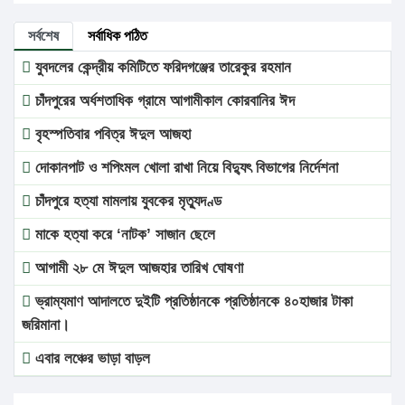
সর্বশেষ
সর্বাধিক পঠিত
যুবদলের কেন্দ্রীয় কমিটিতে ফরিদগঞ্জের তারেকুর রহমান
চাঁদপুরের অর্ধশতাধিক গ্রামে আগামীকাল কোরবানির ঈদ
বৃহস্পতিবার পবিত্র ঈদুল আজহা
দোকানপাট ও শপিংমল খোলা রাখা নিয়ে বিদ্যুৎ বিভাগের নির্দেশনা
চাঁদপুরে হত্যা মামলায় যুবকের মৃত্যুদণ্ড
মাকে হত্যা করে ‘নাটক’ সাজান ছেলে
আগামী ২৮ মে ঈদুল আজহার তারিখ ঘোষণা
ভ্রাম্যমাণ আদালতে দুইটি প্রতিষ্ঠানকে প্রতিষ্ঠানকে ৪০হাজার টাকা
জরিমানা।
এবার লঞ্চের ভাড়া বাড়ল
১৭ থেকে ২১ শতাংশ বিদ্যুতের দাম বাড়ানোর প্রস্তাব পিডিবির