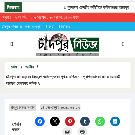
শিরোনাম:
যুবদলের কেন্দ্রীয় কমিটিতে ফরিদগঞ্জের তারেকুর রহমান
শুক্রবার , ৭ আগস্ট, ২০২৬ খ্রিষ্টাব্দ , ২৩ শ্রাবণ, ১৪৩৩ বঙ্গাব্দ
চাঁদপুর পরিচিতি
লঞ্চ সময়সূচী
ফটো
ভিডিও
হোম
/
জাতীয়
/
চাঁদপুরে মাদকদ্রব্য নিয়ন্ত্রণ অধিদপ্তরের পৃথক অভিযান : পুরাণবাজারের মাদক সম্রাজ্ঞী
সাজেদা বেগমসহ আটক ২
চাঁদপুর নিউজ সংবাদ
১৪ সেপ্টেম্বার ২০১৪, ০৫:৫৭
শেয়ার
করুন: