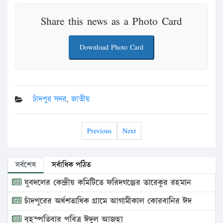
Share this news as a Photo Card
Download Photo Card
চাঁদপুর সদর
,
জাতীয়
Previous
Next
সর্বশেষ
সর্বাধিক পঠিত
যুবদলের কেন্দ্রীয় কমিটিতে ফরিদগঞ্জের তারেকুর রহমান
চাঁদপুরের অর্ধশতাধিক গ্রামে আগামীকাল কোরবানির ঈদ
বৃহস্পতিবার পবিত্র ঈদুল আজহা