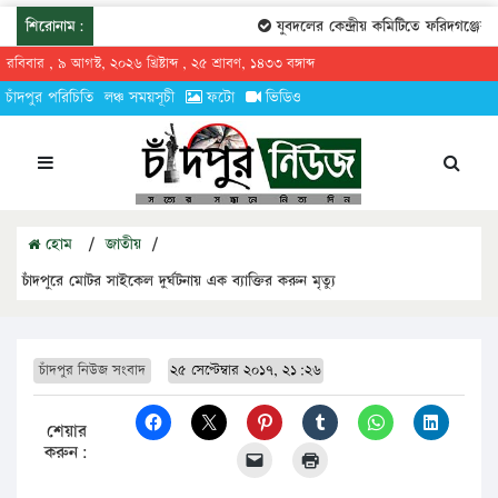
শিরোনাম:
যুবদলের কেন্দ্রীয় কমিটিতে ফরিদগঞ্জের ত
রবিবার , ৯ আগস্ট, ২০২৬ খ্রিষ্টাব্দ , ২৫ শ্রাবণ, ১৪৩৩ বঙ্গাব্দ
চাঁদপুর পরিচিতি
লঞ্চ সময়সূচী
ফটো
ভিডিও
হোম
/
জাতীয়
/
চাঁদপুরে মোটর সাইকেল দুর্ঘটনায় এক ব্যাক্তির করুন মৃত্যু
চাঁদপুর নিউজ সংবাদ
২৫ সেপ্টেম্বার ২০১৭, ২১:২৬
শেয়ার
করুন: