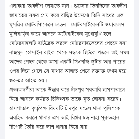
এলাকায় তাবলীগ জামাতে যান। শুক্রবার তিনদিনের তাবলীগ
জামাতের সফর শেষ করে বাড়ির উদ্দেশ্যে তিনি সাথের এক
মুসল্লির মোটরসািকেলে চড়েন। মোটরসাইকেলটি ওয়ারলেস
মুন্সিবাড়ির কাছে আসলে অটোবাইকের মুখোমুখি হলে
মোটরসাইলটি হার্টব্রেক করলে মোটরসাইকেলের পেছনে বসা
নাজমুল হোসাইন বাইক থেকে সড়কে ছিটকে পড়লে ওই সময়
তাদের পেছন থেকে আসা একটি সিএনজি স্কুটার তার গায়ের
ওপর দিয়ে গেলে সে মাথায় আঘাত পেয়ে রক্তাক্ত জখম হয়ে
গুরুতর আহত হয়।
প্রত্যক্ষদর্শীরা তাকে উদ্ধার করে চাঁদপুর সরকারি হাসপাতালে
নিয়ে আসলে কর্মরত চিকিৎসক তাকে মৃত ঘোষনা করেন।
হাসপাতাল কৃর্তৃপক্ষ বিষয়টি চাঁদপুর মডেল থানা পুলিশকে
অবহিত করলে থানার এস আই বিপ্লব চন্দ্র নাহা সুরুতহাল
রিপোট তৈরি করে লাশ থানায় নিয়ে যায়।