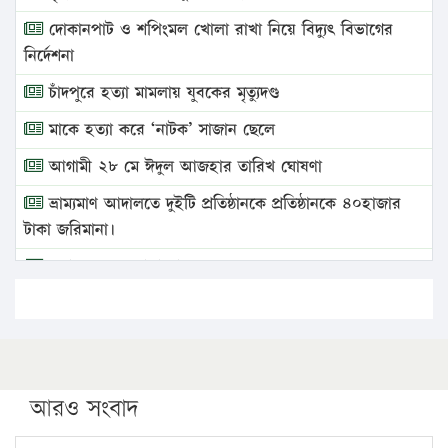
দোকানপাট ও শপিংমল খোলা রাখা নিয়ে বিদ্যুৎ বিভাগের
নির্দেশনা
চাঁদপুরে হত্যা মামলায় যুবকের মৃত্যুদণ্ড
মাকে হত্যা করে ‘নাটক’ সাজান ছেলে
আগামী ২৮ মে ঈদুল আজহার তারিখ ঘোষণা
ভ্রাম্যমাণ আদালতে দুইটি প্রতিষ্ঠানকে প্রতিষ্ঠানকে ৪০হাজার
টাকা জরিমানা।
এবার লঞ্চের ভাড়া বাড়ল
১৭ থেকে ২১ শতাংশ বিদ্যুতের দাম বাড়ানোর প্রস্তাব পিডিবির
১৬ মে চাঁদপুর ও ২৫ মে ফেনী সফরে যাবেন প্রধানমন্ত্রী
উচ্চশিক্ষায় গৌরবময় অর্জন: পূর্ণ স্কলারশিপে যুক্তরাষ্ট্রে
পিএইচডি করছেন কুয়েটের কৃতি…
আরও সংবাদ
সারা দেশে বজ্রাঘাতে ১৪ জনের প্রাণহানি