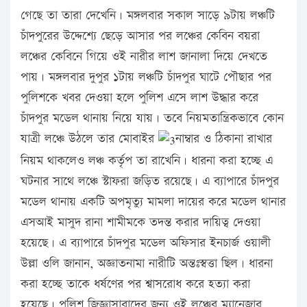
গেছে তা তারা দেখেনি। মঙ্গলবার সকাল সাড়ে ৯টায় লঞ্চটি
চাঁদপুরের উদ্দেশ্যে ছেড়ে আসার পর লঞ্চের কেবিন বয়রা
লঞ্চের কেবিনে গিয়ে ওই নারীর লাশ জানালা দিয়ে দেখতে
পায়। মঙ্গলবার দুপুর ১টায় লঞ্চটি চাঁদপুর ঘাটে পৌছার পর
পুলিশকে খবর দেওয়া হলে পুলিশ এসে লাশ উদ্ধার করে
চাঁদপুর মডেল থানায় নিয়ে যায়। তবে নিয়মতান্ত্রিকভাবে কোন
যাত্রী লঞ্চে উঠলে তার মোবাইর
নাম্বার ও ঠিকানা রাখার
নিয়ম থাকলেও লঞ্চ কর্তৃপ তা রাখেনি। ধারনা করা হচ্ছে এ
ঘটনার সাথে লঞ্চে স্টাফরা জড়িত রয়েছে। এ ব্যাপারে চাঁদপুর
মডেল থানায় একটি অপমৃত্যু মামলা দায়ের করে মডেল থানার
এসআই মাসুদ রানা শামীমকে তদন্ত করার দায়িত্ব দেওয়া
হয়েছে। এ ব্যাপারে চাঁদপুর মডেল অফিসার ইনচার্জ ওয়ালী
উল্লা ওলি জানান, অজ্ঞাতনামা নারীটি অন্তঃস্বত্তা ছিল। ধারনা
করা হচ্ছে তাকে ধর্ষণের পর শ্বাসরোধ করে হত্যা করা
হয়েছে। পুলিশ জিজ্ঞাসাবাদের জন্য ওই লঞ্চের ম্যানেজার