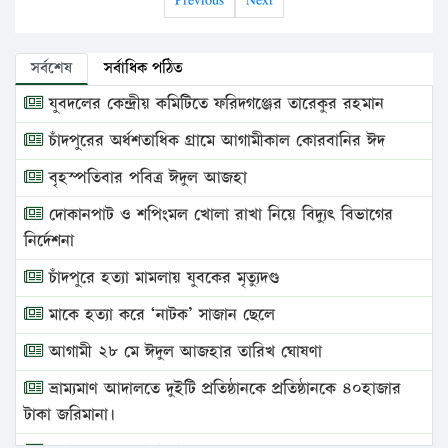
সর্বশেষ
সর্বাধিক পঠিত
যুবদলের কেন্দ্রীয় কমিটিতে ফরিদগঞ্জের তারেকুর রহমান
চাঁদপুরের অর্ধশতাধিক গ্রামে আগামীকাল কোরবানির ঈদ
বৃহস্পতিবার পবিত্র ঈদুল আজহা
দোকানপাট ও শপিংমল খোলা রাখা নিয়ে বিদ্যুৎ বিভাগের
নির্দেশনা
চাঁদপুরে হত্যা মামলায় যুবকের মৃত্যুদণ্ড
মাকে হত্যা করে ‘নাটক’ সাজান ছেলে
আগামী ২৮ মে ঈদুল আজহার তারিখ ঘোষণা
ভ্রাম্যমাণ আদালতে দুইটি প্রতিষ্ঠানকে প্রতিষ্ঠানকে ৪০হাজার
টাকা জরিমানা।