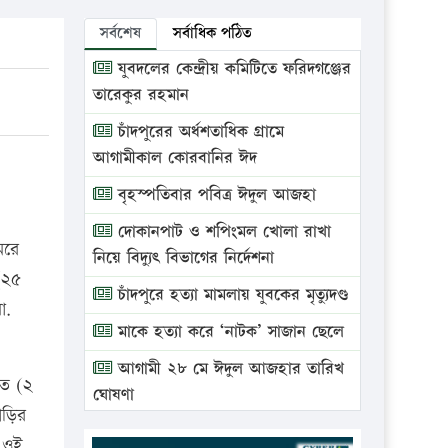
সর্বশেষ
সর্বাধিক পঠিত
যুবদলের কেন্দ্রীয় কমিটিতে ফরিদগঞ্জের
তারেকুর রহমান
চাঁদপুরের অর্ধশতাধিক গ্রামে
আগামীকাল কোরবানির ঈদ
বৃহস্পতিবার পবিত্র ঈদুল আজহা
দোকানপাট ও শপিংমল খোলা রাখা
েরে
নিয়ে বিদ্যুৎ বিভাগের নির্দেশনা
(২৫
চাঁদপুরে হত্যা মামলায় যুবকের মৃত্যুদণ্ড
ো.
মাকে হত্যা করে ‘নাটক’ সাজান ছেলে
আগামী ২৮ মে ঈদুল আজহার তারিখ
িত (২
ঘোষণা
াড়ির
ভ্রাম্যমাণ আদালতে দুইটি প্রতিষ্ঠানকে
 ওই