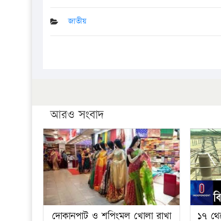
জাতীয়
আরও সংবাদ
দোকানপাট ও শপিংমল খোলা রাখা
১৭ থে