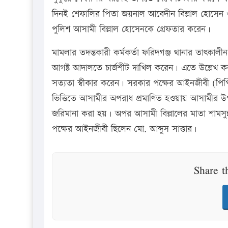
দিনই শেফালির পিতা জয়নাল আবেদীন বিল্লাল হোসেন ও
পুলিশ আসামী বিল্লাল হোসেনকে গ্রেফতার করেন।
মামলার তদন্তকারী কর্মকর্তা ফরিদগঞ্জ থানার তাৎক
আগষ্ট আদালতে চার্জশীট দাখিল করেন। এতে উল্লেখ করা
সত্যতা স্বীকার করেন। সরকার পক্ষের আইনজীবী (পিপি) আ
ভিত্তিতে আসামীর অপরাধ প্রমাণিত হওয়ায় আসামীর উপস্
জরিমানা করা হয়। অপর আসামী বিল্লালের মাতা শামস
পক্ষের আইনজীবী ছিলেন মো. আব্দুস সাত্তার।
Share t