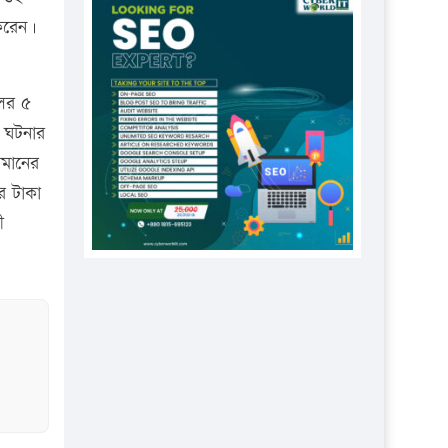
প্রতিষ্ঠানকে ৪০হাজার টাকা জরিমানা।
করেন।
এবার লঞ্চের ভাড়া বাড়ল
১৭ থেকে ২১ শতাংশ বিদ্যুতের দাম
লের ৫
বাড়ানোর প্রস্তাব পিডিবির
ে ঘটনার
১৬ মে চাঁদপুর ও ২৫ মে ফেনী সফরে
রমানের
যাবেন প্রধানমন্ত্রী
র টাকা
উচ্চশিক্ষায় গৌরবময় অর্জন: পূর্ণ
ী
স্কলারশিপে যুক্তরাষ্ট্রে পিএইচডি করছেন
কুয়েটের কৃতি…
সারা দেশে বজ্রাঘাতে ১৪ জনের
প্রাণহানি
কঠোর হচ্ছে এসএসসি ও এইচএসসি
পরীক্ষা
ফরিদগঞ্জে আগুনে পুড়লো ৬ ব্যবসা