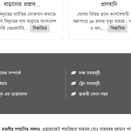
বাড়ানোর প্রস্তাব…
প্রাণহানি
বিদ্যুতের ঘাটতির লোকসান কমাতে
দেশের বিভিন্ন স্থানে কালবৈশাখ
ি বিদ্যুতের দাম বাড়াতে বাংলাদেশ
বজ্রাপাতে ১৪ জনের মৃত্যু হয়েছে। গ
র্জি রেগুলেটরি...
বিস্তারিত
৫ জন,...
বিস্তারিত
ের সম্পর্কে
লঞ্চ সময়সূচী
রিয়ার
ট্রেন সময়সূচী
পুর এর ডাক্তারগন
জরুরী ফোন নম্বর
া মন্ডলীর সম্মানিত সদস্যঃ
এডভোকেট শাহরিয়ার মাহমুদ,মোঃ মাহবুবুর রহমান পাট