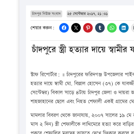
চাঁদপুর নিউজ সংবাদ
২৫ সেপ্টেম্বার ২০১৭, ২১:৩১
শেয়ার করুন:
চাঁদপুরে স্ত্রী হত্যার দায়ে স্বামীর
স্টাফ রিপোর্টার: ॥ চাঁদপুরের ফরিদগঞ্জ উপজেলার পাইকপ
হত্যার দায়ে স্বামী মো. বিল্লাল হোসেন (৩৭) কে যা
সেপ্টেম্বর) বিকাল সাড়ে ৪টায় চাঁদপুর জেলা ও দায়রা
শাহজাহানের ছেলে এবং নিহত শেফালী একই গ্রামের ম
মামলার বিবরণ থেকে জানাযায়, ২০০৭ সালের ১৯ মে রা
মাস ২ দিন) স্ত্রী শেফালীকে লাথিমেরে হত্যা করে বাড়ি
পুকুরে শেফালির মরদেহ ভাসতে দেখে চিৎকার করলে 