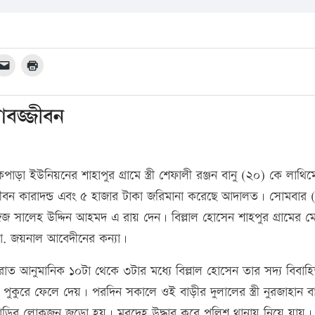
 যাবজ্জীবন
াড়া ইউনিয়নের শাহাপুর গ্রামে স্ত্রী শেফালী রঞ্জন বানু (২০) কে লাথিম
বজ্জীবন কারাদন্ড এবং ৫ হাজার টাকা জরিমানা করেছে আদালত। সোমবার 
 জজ সালেহ উদ্দিন আহমদ এ রায় দেন। বিল্লাল হোসেন শাহপুর গ্রামের ম
ো. জয়নাল আবেদীনের কন্যা।
ত আনুমানিক ১০টা থেকে ৩টার মধ্যে বিল্লাল হোসেন তার সদ্য বিবাহ
র পুকুরে ফেলে দেয়। পরদিন সকালে ওই বাড়ীর দুলালের স্ত্রী নুরজাহান ব
বাড়ির লোকজন জড়ো হয়। মরদেহ উদ্ধার করে পুলিশ থানায় নিয়ে যায়।