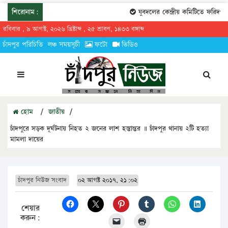
শিরোনাম:
যুবদলের কেন্দ্রীয় কমিটিতে ফরিদগঞ্জ
রবিবার , ৯ আগস্ট, ২০২৬ খ্রিষ্টাব্দ , ২৫ শ্রাবণ, ১৪৩৩ বঙ্গাব্দ
চাঁদপুর পরিচিতি
লঞ্চ সময়সূচী
ফটো
ভিডিও
হোম
/
জাতীয়
/
চাঁদপুরে সড়ক দূর্ঘটনায় নিহত ২ জনের লাশ হস্তান্তর ॥ চাঁদপুর থানায় ২টি হত্যা
মামলা দায়ের
চাঁদপুর নিউজ সংবাদ
০২ আগষ্ট ২০১৭, ২১:০২
শেয়ার
করুন: