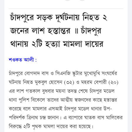
চাঁদপুরে সড়ক দূর্ঘটনায় নিহত ২
জনের লাশ হস্তান্তর ॥ চাঁদপুর
থানায় ২টি হত্যা মামলা দায়ের
শওকত আলী:
চাঁদপুরে বোগদাদ বাস ও সিএনজি স্কুটার মুখোমুখি সংঘর্ষের
ঘটনায় নিহত মুকবুল হোসেন (৩২) ও মহরম বেপারী (২০)
এর লাশ গতকাল বুধবার ময়না তদন্ত শেষে চাঁদপুর মডেল
থানা পুলিশ বিকেলে তাদের আত্মীয় স্বজনদের কাছে হস্তান্তর
করেছে বলে মামলার এসআই চাঁদপুর মডেল থানার উপ-
পরিদর্শক ত্রিনাথ চন্দ্র জানান। এ ব্যাপারে ঘাতক বাস মালিকের
বিরুদ্ধে ২টি পৃথক মামলা দায়ের করা হয়েছে।