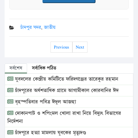
চাঁদপুর সদর
,
জাতীয়
Previous
Next
সর্বশেষ
সর্বাধিক পঠিত
যুবদলের কেন্দ্রীয় কমিটিতে ফরিদগঞ্জের তারেকুর রহমান
চাঁদপুরের অর্ধশতাধিক গ্রামে আগামীকাল কোরবানির ঈদ
বৃহস্পতিবার পবিত্র ঈদুল আজহা
দোকানপাট ও শপিংমল খোলা রাখা নিয়ে বিদ্যুৎ বিভাগের
নির্দেশনা
চাঁদপুরে হত্যা মামলায় যুবকের মৃত্যুদণ্ড