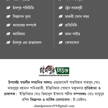
চাঁদপুর পরিচিতি
ট্রেন সময়সূচী
বিজ্ঞাপন মুল্য
জরুরী ফোন নম্বর
আমাদের সম্পর্কে
প্রতিনিধি
ক্যারিয়ার
ভ্রমন গাইড
চাঁদপুর এর ডাক্তারগন
যোগাযোগ
উপদেষ্টা মন্ডলীর সম্মানিত সদস্যঃ
এডভোকেট শাহরিয়ার মাহমুদ,মোঃ
মাহবুবুর রহমান পাটওয়ারী, ইঞ্জিনিয়ার সোহাগ মজুমদার
প্রতিষ্ঠাতা ও
প্রকাশক:
ইঞ্জিনিয়ার মোঃ জিহাদুল ইসলাম শরীফ
সম্পাদকঃ
মোঃ মামুনুর
রশিদ
বিজ্ঞাপন ও সার্বিক যোগাযোগ:
ই-মেইলঃ
chandpurnews99@gmail.com