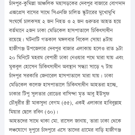
চাঁদপুর-কুমিল্লা আঞ্চলিক মহাসড়কের দেবপুর বাজারে বোগদাদ
এক্সপ্রেস বাসের সাথে সিএনজি চালিত স্কুটারের মুখোমুখি
সংঘর্ষে চালকসহ ২ জন নিহত ও ২ জন গুরুতর আহত হয়ে
বর্তমানে ২জন ঢাকা মেডিকেল হাসপাতালে চিকিৎসাধীন
রয়েছে। ঘটনাটি গতকাল মঙ্গলবার বিকেল সোয়া ৪টায়
হাজীগঞ্জ উপজেলার দেবপুর বাজার এলাকায় হলেও রাত ৯টা
২০ মিনিটে মহরম বেপারী ঢাকা নেওয়ার পথে মারা যায় এবং
মুকবুল হোসেন চিকিৎসাধীন অবস্থান সন্ধ্যা সাড়ে ৭ টায়
চাঁদপুর সরকারি জেনারেল হাসপাতালে মারা যায়। ঢাকা
মেডিকেল কলেজ হাসপাতালে চিকিৎসাধীন আহতরা হচ্ছে,
ঢাকার টিপু সুলতার রোডের বাসিন্দা মৃত আবু ইউসুফ
চৌধুরীর স্ত্রী মাকসুদা বেগম (৫৫), একই এলাকার হাবিবুল্লাহ
মিয়ার ছেলে রবিন (৩০)।
আহতদের সাথে থাকা মো. রাসেল জানায়, তারা ঢাকা থেকে
লঞ্চযোগে দুপুরে চাঁদপুরে এসে তাদের গ্রামের বাড়ি হাজীগঞ্জ