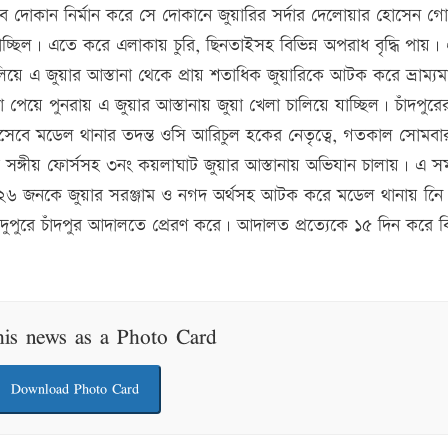
 দোকান নির্মান করে সে দোকানে জুয়ারির সর্দার দেলোয়ার হোসেন গো
াচ্ছিল। এতে করে এলাকায় চুরি, ছিনতাইসহ বিভিন্ন অপরাধ বৃদ্ধি পায়।
িয়ে এ জুয়ার আস্তানা থেকে প্রায় শতাধিক জুয়ারিকে আটক করে ভ্রাম্যম
েয়ে পুনরায় এ জুয়ার আস্তানায় জুয়া খেলা চালিয়ে যাচ্ছিল। চাঁদপুরে
ন হিসেবে মডেল থানার তদন্ত ওসি আরিচুল হকের নেতৃত্বে, গতকাল সোমব
ঙ্গীয় ফোর্সসহ ৩নং কয়লাঘাট জুয়ার আস্তানায় অভিযান চালায়। এ স
 ২৬ জনকে জুয়ার সরঞ্জাম ও নগদ অর্থসহ আটক করে মডেল থানায় নিে
রে চাঁদপুর আদালতে প্রেরণ করে। আদালত প্রত্যেকে ১৫ দিন করে বি
his news as a Photo Card
Download Photo Card