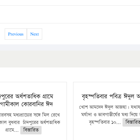
Previous
Next
ঁদপুরের অর্ধশতাধিক গ্রামে
বৃহস্পতিবার পবিত্র ঈদুল
গামীকাল কোরবানির ঈদ
খোশ আমদেদ ঈদুল আজহা। যথাযথ
মর্যাদা ও ভাবগাম্ভীর্যের মধ্য দিয়
বসহ মধ্যপ্রাচ্যের সঙ্গে মিল রেখে
বৃহস্পতিবার ১০...
বিস্তারি
াল বুধবার চাঁদপুরের অর্ধশতাধিক
গ্রামে...
বিস্তারিত