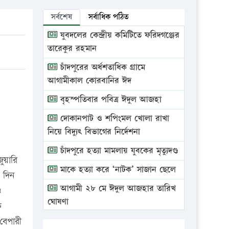
সর্বশেষ
সর্বাধিক পঠিত
যুবদলের কেন্দ্রীয় কমিটিতে ফরিদগঞ্জের
তারেকুর রহমান
চাঁদপুরের অর্ধশতাধিক গ্রামে
আগামীকাল কোরবানির ঈদ
বৃহস্পতিবার পবিত্র ঈদুল আজহা
দোকানপাট ও শপিংমল খোলা রাখা
নিয়ে বিদ্যুৎ বিভাগের নির্দেশনা
চাঁদপুরে হত্যা মামলায় যুবকের মৃত্যুদণ্ড
ুয়ারি
মাকে হত্যা করে ‘নাটক’ সাজান ছেলে
 দিন
আগামী ২৮ মে ঈদুল আজহার তারিখ
ও
ঘোষণা
ে
ভ্রাম্যমাণ আদালতে দুইটি প্রতিষ্ঠানকে
বেপারী