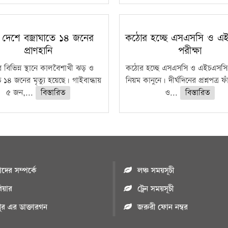
 দেশে বজ্রাঘাতে ১৪ জনের
কঠোর হচ্ছে এসএসসি ও এ
প্রাণহানি
পরীক্ষা
 বিভিন্ন স্থানে কালবৈশাখী ঝড় ও
কঠোর হচ্ছে এসএসসি ও এইচএসসি 
ে ১৪ জনের মৃত্যু হয়েছে। গাইবান্ধায়
নিয়ম কানুনে। দীর্ঘদিনের প্রশ্নপত্র 
৫ জন,...
বিস্তারিত
ও...
বিস্তারিত
ের সম্পর্কে
লঞ্চ সময়সূচী
রিয়ার
ট্রেন সময়সূচী
পুর এর ডাক্তারগন
জরুরী ফোন নম্বর