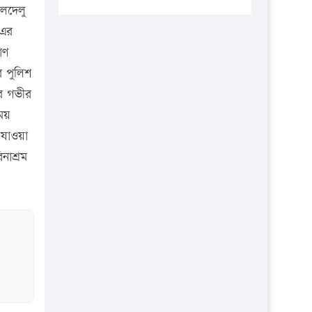
প্রতিষ্ঠানকে ৪০হাজার টাকা জরিমানা।
লদেলু
 এর
এবার লঞ্চের ভাড়া বাড়ল
াণ
১৭ থেকে ২১ শতাংশ বিদ্যুতের দাম
র পুলিশ
বাড়ানোর প্রস্তাব পিডিবির
ার গভীর
১৬ মে চাঁদপুর ও ২৫ মে ফেনী সফরে
ময়
যাবেন প্রধানমন্ত্রী
 যাওয়া
উচ্চশিক্ষায় গৌরবময় অর্জন: পূর্ণ
নাশ্রম
স্কলারশিপে যুক্তরাষ্ট্রে পিএইচডি করছেন
কুয়েটের কৃতি…
সারা দেশে বজ্রাঘাতে ১৪ জনের
প্রাণহানি
কঠোর হচ্ছে এসএসসি ও এইচএসসি
পরীক্ষা
ফরিদগঞ্জে আগুনে পুড়লো ৬ ব্যবসা