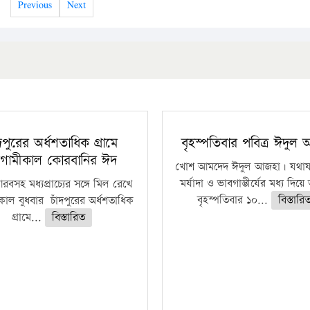
Previous
Next
ঁদপুরের অর্ধশতাধিক গ্রামে
বৃহস্পতিবার পবিত্র ঈদুল
গামীকাল কোরবানির ঈদ
খোশ আমদেদ ঈদুল আজহা। যথাযথ
মর্যাদা ও ভাবগাম্ভীর্যের মধ্য দিয়
বসহ মধ্যপ্রাচ্যের সঙ্গে মিল রেখে
বৃহস্পতিবার ১০...
বিস্তারি
াল বুধবার চাঁদপুরের অর্ধশতাধিক
গ্রামে...
বিস্তারিত