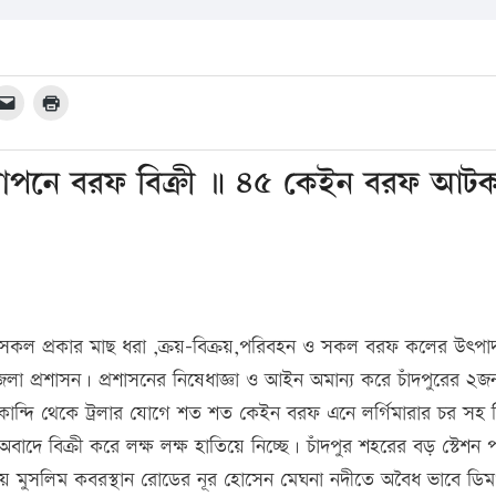
লে গোপনে বরফ বিক্রী ॥ ৪৫ কেইন বরফ আট
ন্ত সকল প্রকার মাছ ধরা ,ক্রয়-বিক্রয়,পরিবহন ও সকল বরফ কলের উৎপাদ
পুর জেলা প্রশাসন। প্রশাসনের নিষেধাজ্ঞা ও আইন অমান্য করে চাঁদপুরের ২জ
উদকান্দি থেকে ট্রলার যোগে শত শত কেইন বরফ এনে লর্গিমারার চর সহ বি
াদে বিক্রী করে লক্ষ লক্ষ হাতিয়ে নিচ্ছে। চাঁদপুর শহরের বড় স্টেশন
য়ে মুসলিম কবরস্থান রোডের নূর হোসেন মেঘনা নদীতে অবৈধ ভাবে ডি