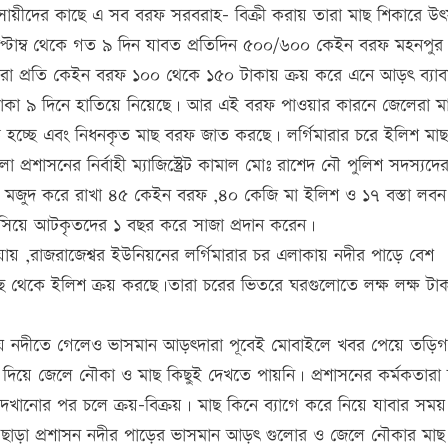
সায়ীদের কাছে এ সব বরফ সরবরাহ- বিক্রী করায় তারা মাছ শিকারে উৎ
েপ্টোম্ব থেকে গত ৯ দিন যাবত প্রতিদিন ৫০০/৬০০ কেইন বরফ মহনপুর
তারা প্রতি কেইন বরফ ১০০ থেকে ১৫০ টাকায় ক্রয় করে এনে আড়ৎ ব্যা
ষ টাকা ৯ দিনে হাতিয়ে নিয়েছে। আর এই বরফ পাওয়ার কারনে জেলেরা ম
 হচ্ছে এবং নিধনকৃত মাছ বরফ জাত করছে। লর্গিমারার চরে ইলিশ মা
রশাসনের নির্বাহী ম্যাজিস্ট্রেট কামাল মোঃ রাশেদ নৌ পুলিশ সদস্যদে
ে মজুদ করে রাখা ৪৫ কেইন বরফ ,৪০ কেজি মা ইলিশ ও ১৭ বস্তা লব
 বসিয়ে আটকৃতদের ১ বছর করে সাজা প্রদান করেন।
ায় ,রাজরাজেশ্বর ইউনিয়নের লর্গিমারার চর এলাকায় নদীর পাড়ে বেশ
েকে ইলিশ ক্রয় করছে।তারা চরের ভিতরে ঘরগুলোতে লক্ষ লক্ষ টাক
দের নিয়ে নদীতে গেলেও ভাসমান আড়ৎদারা পূবেই মোবাইলে খবর পেয়ে তড়ি
 দিয়ে জেলে নৌকা ও মাছ কিছুই দেখতে পায়নি। প্রশাসনের কর্মকতারা
খানোর পর চলে ক্রয়-বিক্রয়। মাছ কিনে ব্যাগে করে নিয়ে যাবার সময়
ছাড়া প্রশাসন নদীর পাড়ের ভাসমান আড়ৎ গুলোর ও জেলে নৌকার মা