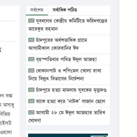
সর্বশেষ
সর্বাধিক পঠিত
যুবদলের কেন্দ্রীয় কমিটিতে ফরিদগঞ্জের
তারেকুর রহমান
চাঁদপুরের অর্ধশতাধিক গ্রামে
ক
আগামীকাল কোরবানির ঈদ
বৃহস্পতিবার পবিত্র ঈদুল আজহা
দোকানপাট ও শপিংমল খোলা রাখা
নিয়ে বিদ্যুৎ বিভাগের নির্দেশনা
চাঁদপুরে হত্যা মামলায় যুবকের মৃত্যুদণ্ড
ন বন্ধ
মাকে হত্যা করে ‘নাটক’ সাজান ছেলে
ন অসাধু
আগামী ২৮ মে ঈদুল আজহার তারিখ
ভিন্ন
ঘোষণা
 পাইলট
ভ্রাম্যমাণ আদালতে দুইটি প্রতিষ্ঠানকে
মওয়ালা