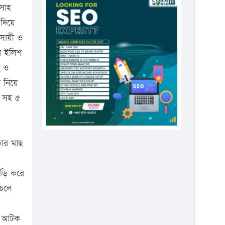
প্রতিষ্ঠানকে ৪০হাজার টাকা জরিমানা।
সাহ
 দিয়ে
এবার লঞ্চের ভাড়া বাড়ল
বসায়ী ও
১৭ থেকে ২১ শতাংশ বিদ্যুতের দাম
া ইলিশ
বাড়ানোর প্রস্তাব পিডিবির
ছ ও
১৬ মে চাঁদপুর ও ২৫ মে ফেনী সফরে
র নিয়ে
যাবেন প্রধানমন্ত্রী
ন সহ ৫
উচ্চশিক্ষায় গৌরবময় অর্জন: পূর্ণ
স্কলারশিপে যুক্তরাষ্ট্রে পিএইচডি করছেন
কুয়েটের কৃতি…
ার মাছ
সারা দেশে বজ্রাঘাতে ১৪ জনের
প্রাণহানি
গড়ি করে
কঠোর হচ্ছে এসএসসি ও এইচএসসি
 চলে
পরীক্ষা
ফরিদগঞ্জে আগুনে পুড়লো ৬ ব্যবসা
ছ আটক