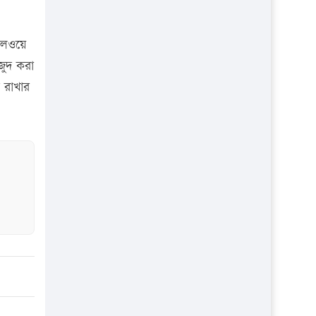
প্রতিষ্ঠান
েলওয়ে
জুদ করা
 রাখার