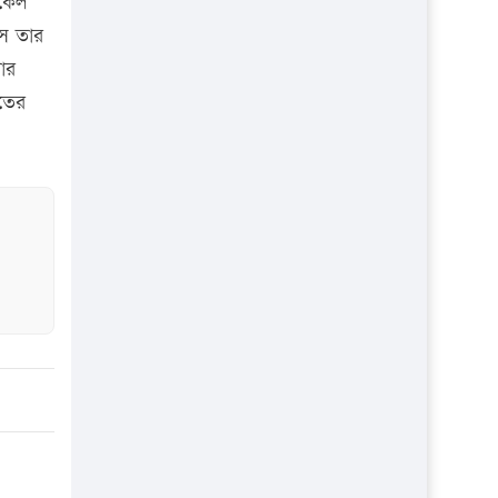
িকেল
প্রতিষ্ঠান
ে তার
ার
তের