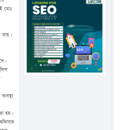
টি
প্রতিষ্ঠানকে ৪০হাজার টাকা জরিমানা।
সআই মোঃ
এবার লঞ্চের ভাড়া বাড়ল
১৭ থেকে ২১ শতাংশ বিদ্যুতের দাম
বাড়ানোর প্রস্তাব পিডিবির
য়ে যায়।
১৬ মে চাঁদপুর ও ২৫ মে ফেনী সফরে
যাবেন প্রধানমন্ত্রী
আসে।
উচ্চশিক্ষায় গৌরবময় অর্জন: পূর্ণ
স্কলারশিপে যুক্তরাষ্ট্রে পিএইচডি করছেন
ুলিশ
কুয়েটের কৃতি…
ন
সারা দেশে বজ্রাঘাতে ১৪ জনের
প্রাণহানি
্যবস্থা
কঠোর হচ্ছে এসএসসি ও এইচএসসি
পরীক্ষা
করা হয়।
 অফিসার
ফরিদগঞ্জে আগুনে পুড়লো ৬ ব্যবসা