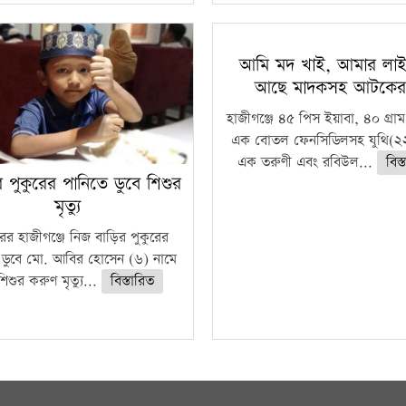
আমি মদ খাই, আমার লাইস
আছে মাদকসহ আটকে
হাজীগঞ্জে ৪৫ পিস ইয়াবা, ৪০ গ্রাম
এক বোতল ফেনসিডিলসহ যুথি(২২
এক তরুণী এবং রবিউল...
বিস্
রে পুকুরের পানিতে ডুবে শিশুর
মৃত্যু
ুরের হাজীগঞ্জে নিজ বাড়ির পুকুরের
 ডুবে মো. আবির হোসেন (৬) নামে
িশুর করুণ মৃত্যু...
বিস্তারিত