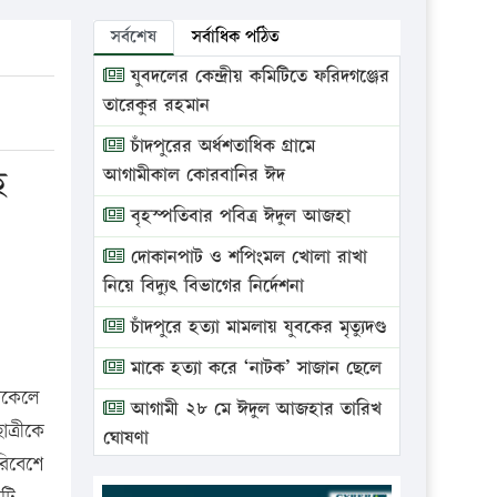
সর্বশেষ
সর্বাধিক পঠিত
যুবদলের কেন্দ্রীয় কমিটিতে ফরিদগঞ্জের
তারেকুর রহমান
চাঁদপুরের অর্ধশতাধিক গ্রামে
ে
আগামীকাল কোরবানির ঈদ
বৃহস্পতিবার পবিত্র ঈদুল আজহা
দোকানপাট ও শপিংমল খোলা রাখা
নিয়ে বিদ্যুৎ বিভাগের নির্দেশনা
চাঁদপুরে হত্যা মামলায় যুবকের মৃত্যুদণ্ড
মাকে হত্যা করে ‘নাটক’ সাজান ছেলে
বিকেলে
আগামী ২৮ মে ঈদুল আজহার তারিখ
ত্রীকে
ঘোষণা
িবেশে
ভ্রাম্যমাণ আদালতে দুইটি প্রতিষ্ঠানকে