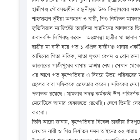
দিন কাটানোর পর থানা পুলিশ রবিবার ছাত্রীটিকে আদাল
হাজীগঞ্জ পৌরসভাধীন রান্ধুনীমুড়া উচ্চ বিদ্যালয়ের সপ্ত
শাহজাহান ভূঁইয়া অপহরণ ও নারী, শিশু নির্যাতন মাম
জুডিসিয়াল ম্যাজিস্ট্রেট তাছলিমা শারমিনের আদালতে ভিক
জবানবন্দি লিপিবদ্ধ করেন। অন্তঃসত্ত্বা ছাত্রীর মা জ
ছাত্রীর মা বাদী হয়ে গত ১ এপ্রিল হাজীগঞ্জ থান
আমিনের পিতা সফিক, মাতা লুৎফা বেগম ও বোন রুন
আক্তারের গাজীপুরের বাসায় আশ্রয় নেয়। সেখান থেকে 
এর আগে গত বৃহস্পতিবার এ বিষয়ে উভয় পরিবারের মধ্য
ছেলের বাবা সফিককে গ্রেফতার করেন। সফিকের দেয়া
পলাতক রয়েছে। মামলার তদন্ত কর্মকর্তা উপ-পরিদর্শ
মেয়েটিকে আমার হেফাজতে রেখেছি। দেশে তিনটি সেভহোম
করবো।
তিনি আরো জানায়, বৃহস্পতিবার বিকেল চারটায় চাঁদপ
সেখানে নারী ও শিশু নির্যাতন দমন আইনের ২২ ধারায় ম