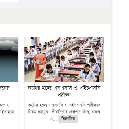
 জনের
কঠোর হচ্ছে এসএসসি ও এইচএসসি
পরীক্ষা
ী ঝড় ও
কঠোর হচ্ছে এসএসসি ও এইচএসসি পরীক্ষার
াইবান্ধায়
নিয়ম কানুনে। দীর্ঘদিনের প্রশ্নপত্র ফাঁস, নকল
ও...
বিস্তারিত