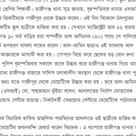
তে পাঠায়। আদালতে সে ১৬৪ ধারায় জবানবন্দি প্রদান করে। স্কুল ছাত্রী
ম শ্রেণির শিক্ষার্থী। হাজীগঞ্জ থানা সূত্র জানায়, বৃহস্পতিবার থানার এ
লার ভিকটিমকে গাজীপুর থেকে উদ্ধার করেন। ওই দিন বিকেলে চাঁদপুরের
টিম স্কুল ছাত্রীকে হাজিরা করা হয়। সেখানে ম্যাজিস্ট্রেট তার ২২ ধারায়
ানান গত ১০ মার্চ বাড়ির চাচা সম্পর্কীয় আল আমিনের (২০) সাথে সে পালি
ায় একটি অপহরণ মামলা দায়ের করেন। আল-আমিন ছাড়াও ওই মামলায় আল
া আক্তারকে আসামী করা হয়। গোপনে বিয়ে করে ছেলের বড় বোন রুনা
পুলিশ বৃহস্পতিবার সকালে তাকে উদ্ধার করে হাজীগঞ্জ থানায় নিয়ে 
ে হাজীগঞ্জ বাজারে সালিস চলাকালীন অবস্থান থেকে হাজীগঞ্জ থানা প
 তথ্য মতে গাজীপুর থেকে মেয়েটিকে উদ্ধার করা হয়। তবে আল-আমি
ক (এসআই) মো. শাহ্জাহান ভূঁইয়া বলেন, আদালতের নির্দেশ মোতাবেক
 সেন্টার রয়েছে। নিকটবর্তী সেভহোম সেন্টারে মেয়েটিকে পাঠানোর ব
ুরের বিচারিক হাকিম তাছলিমা শারমিনের আদালতে ওই ছাত্রীকে হাজির 
েয়েটির জবানবন্দি রেকর্ড করেন বিচারক। এ ব্যাপারে হাজীগঞ্জ থানার