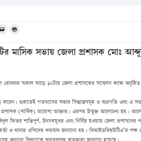
টির মাসিক সভায় জেলা প্রশাসক মোঃ আব্দ
 রোববার সকাল সাড়ে ১০টায় জেলা প্রশাসকের সম্মেলন কক্ষে অনুষ্ঠিত
্ব করেন। শুরুতেই গতমাসের সভার সিদ্ধান্তসমূহ ও অগ্রগতি এবং এ স
লা প্রশাসক (সার্বিক) আয়েশা আক্তার। এরপর উন্মুক্ত আলোচনা হয়। আ
ুল ফিতর শান্তিপূর্ণ, উৎসবমুখর এবং নির্বিঘ্ন হওয়ায় জেলা প্রশাসনের প
মকর্তা ও থানার ওসিদের ধন্যবাদ জানানো হয়। বিআইডবিস্নউটিএ’র পক্ষ
রশাসনসহ অন্যান্য বিভাগকে ধন্যবাদসহ কৃতজ্ঞতা জানানো হয়েছে।