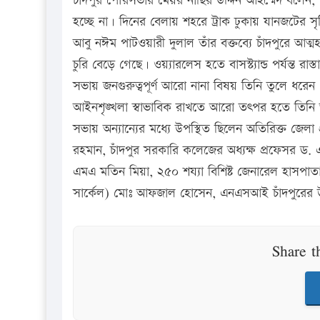
চাঁদপুর পৌরসভার মেয়র নাছির উদ্দিন আহম্মেদ বলেন, চ
হচ্ছে না। দিনের বেলায় শহরে ট্রাক ঢুকায় যানজটের সৃষ
আবু নঈম পাটওয়ারী দুলাল তাঁর বক্তব্যে চাঁদপুরে আত্ম
চুরি বেড়ে গেছে। ওয়্যারলেস হতে বাসস্ট্যান্ড পর্যন্ত র
সভায় জনগুরুত্বপূর্ণ আরো নানা বিষয় তিনি তুলে ধরে
আইনশৃঙ্খলা স্বাভাবিক রাখতে আরো তৎপর হতে তিনি
সভায় অন্যান্যের মধ্যে উপস্থিত ছিলেন অতিরিক্ত জেলা
রহমান, চাঁদপুর সরকারি কলেজের অধ্যক্ষ প্রফেসর ড
এমএ মতিন মিয়া, ২৫০ শয্যা বিশিষ্ট জেনারেল হাসপাতালে
সার্কেল) মোঃ আফজাল হোসেন, এনএসআই চাঁদপুরের উপ
Share t