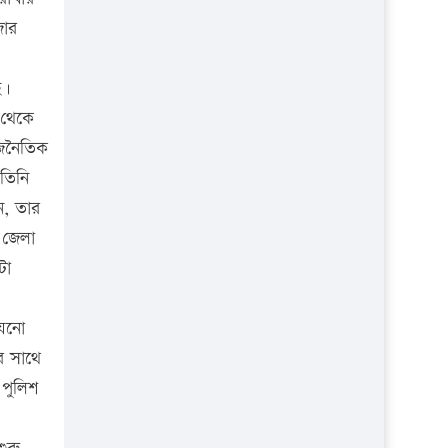
প্রতিষ্ঠান
জার
ে।
 থেকে
াজনৈতিক
 তিনি
ন, তার
 জেলা
টা
যেনো
র সাথে
 পুলিশ