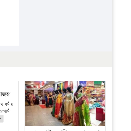
 আজহা
 ধর্মীয়
ে আগামী
ত