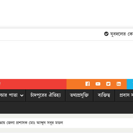
যুবদলের কেন্দ্রী
দ
িচার পাতা
চাঁদপুরের ঐতিহ্য
তথ্যপ্রযুক্তি
ব্যক্তিত্ব
প্রবাস 
ায় জেলা প্রশাসক মোঃ আব্দুস সবুর মন্ডল