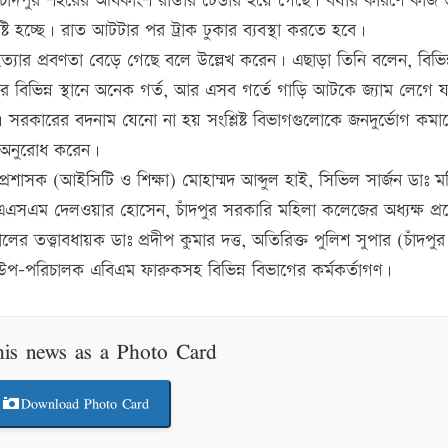
াঁদপুর শহরের অধিকাংশ রাস্তার টেন্ডার হয়ে গেছে। বর্ষার কারণে কাজ শ
্টি হচ্ছে। রাত আটটার পর ট্রাক ঢুকার ব্যবস্থা করতে হবে।
হত্যার প্রবণতা বেড়ে গেছে বলে উল্লেখ করেন। এছাড়া তিনি বলেন, বিভিন্ন
াস্তার বিভিন্ন স্থানে অনেক গর্ত, আর এসব গর্তে গাড়ি আটকে জ্যাম লেগে য
ন। সরকারের বদনাম যেনো না হয় সংশ্লিষ্ট বিভাগগুলোকে জনদুর্ভোগ কম
 অনুরোধ করেন।
 প্রশাসক (আইসিটি ও শিক্ষা) মোহাম্মদ আব্দুল হাই, সিভিল সার্জন ডাঃ 
. এএসএম দেলওয়ার হোসেন, চাঁদপুর সরকারি মহিলা কলেজের অধ্যক্ষ প্
র তত্ত্বাবধায়ক ডাঃ প্রদীপ কুমার দত্ত, অতিরিক্ত পুলিশ সুপার (চাঁদপু
-পরিচালক এবিএম ফারুকসহ বিভিন্ন বিভাগের কর্মকর্তাগণ।
his news as a Photo Card
Download Photo Card