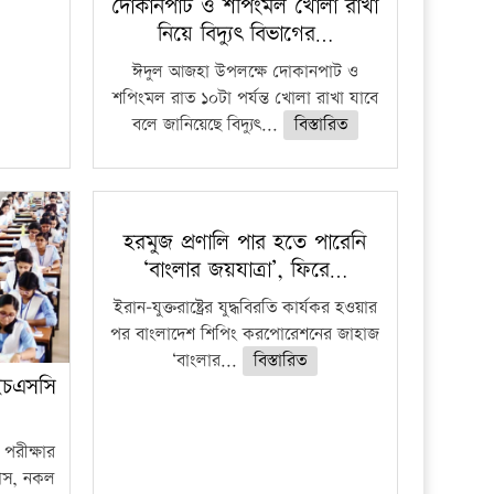
দোকানপাট ও শপিংমল খোলা রাখা
নিয়ে বিদ্যুৎ বিভাগের…
ঈদুল আজহা উপলক্ষে দোকানপাট ও
শপিংমল রাত ১০টা পর্যন্ত খোলা রাখা যাবে
বলে জানিয়েছে বিদ্যুৎ...
বিস্তারিত
হরমুজ প্রণালি পার হতে পারেনি
‘বাংলার জয়যাত্রা’, ফিরে…
ইরান-যুক্তরাষ্ট্রের যুদ্ধবিরতি কার্যকর হওয়ার
পর বাংলাদেশ শিপিং করপোরেশনের জাহাজ
‘বাংলার...
বিস্তারিত
ইচএসসি
পরীক্ষার
ফাঁস, নকল