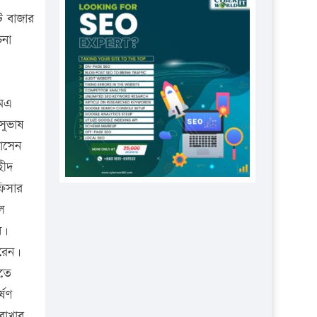
প্রতিষ্ঠানকে ৪০হাজার টাকা জরিমানা।
াট বাজার
এবার লঞ্চের ভাড়া বাড়ল
চনা
১৭ থেকে ২১ শতাংশ বিদ্যুতের দাম
বাড়ানোর প্রস্তাব পিডিবির
এমএ
১৬ মে চাঁদপুর ও ২৫ মে ফেনী সফরে
যাবেন প্রধানমন্ত্রী
 সুভাষ
হোসেন
উচ্চশিক্ষায় গৌরবময় অর্জন: পূর্ণ
হীদ
স্কলারশিপে যুক্তরাষ্ট্রে পিএইচডি করছেন
কুয়েটের কৃতি…
ফিসার
ল
সারা দেশে বজ্রাঘাতে ১৪ জনের
প্রাণহানি
ন।
ধরেন।
কঠোর হচ্ছে এসএসসি ও এইচএসসি
িতে
পরীক্ষা
্ষণ
ফরিদগঞ্জে আগুনে পুড়লো ৬ ব্যবসা
 রাখার