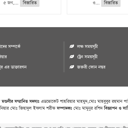
৫ জন,...
বিস্তারিত
ও...
বিস্তারিত
ের সম্পর্কে
লঞ্চ সময়সূচী
রিয়ার
ট্রেন সময়সূচী
পুর এর ডাক্তারগন
জরুরী ফোন নম্বর
া মন্ডলীর সম্মানিত সদস্যঃ
এডভোকেট শাহরিয়ার মাহমুদ,মোঃ মাহবুবুর রহমান পাট
জিনিয়ার মোঃ জিহাদুল ইসলাম শরীফ
সম্পাদকঃ
মোঃ মামুনুর রশিদ
বিজ্ঞাপন ও সা