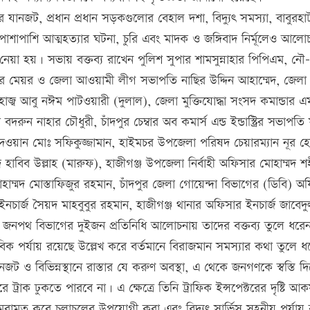
র যানজট, প্রধান প্রধান সড়কগুলোর বেহাল দশা, বিদ্যুৎ সমস্যা, বাবুরহ
শাপাশি আত্মহত্যার ঘটনা, চুরি এবং মাদক ও জঙ্গিবাদ নির্মূলেও আলো
নেয়া হয়। সভায় বক্তব্য রাখেন পুলিশ সুপার শামসুন্নাহার পিপিএম, নৌ-
সভার মেয়র ও জেলা আওয়ামী লীগ সভাপতি নাছির উদ্দিন আহাম্মেদ, জেলা
াজ্ব আবু নঈম পাটওয়ারী (দুলাল), জেলা মুক্তিযোদ্ধা সংসদ কমান্ডার 
া বদরুন নাহার চৌধুরী, চাঁদপুর চেম্বার অব কমার্স এন্ড ইন্ডাস্ট্রির সভাপতি
ন দেওয়ান মোঃ সফিকুজ্জামান, হাইমচর উপজেলা পরিষদ চেয়ারম্যান নূর 
দ হাবিব উল্লাহ (মারুফ), হাজীগঞ্জ উপজেলা নির্বাহী অফিসার মোহাম্মদ শ
ম্মদ মোস্তাফিজুর রহমান, চাঁদপুর জেলা গোয়েন্দা বিভাগের (ডিবি) অ
চার্জ সৈয়দ মাহবুবুর রহমান, হাজীগঞ্জ থানার অফিসার ইনচার্জ জাবেদু
 ও জনপথ বিভাগের দুইজন প্রতিনিধি আলোচনায় তাদের বক্তব্য তুলে ধরে
াভাবিক পর্যায় রয়েছে উল্লেখ করে বর্তমানে বিরাজমান সমস্যার কথা তুলে 
নজট ও বিভিন্নস্থানে রাস্তার যে করুণ অবস্থা, এ থেকে জনগণকে স্বস্তি দ
াক ঢুকতে পারবে না। এ ক্ষেত্রে তিনি ট্রাফিক ইন্সপেক্টরের দৃষ্টি আকর
্তা মেরামত করে চলাচলের উপযোগী করা এবং বিদ্যুৎ সার্ভিস সহনীয় পর্যায়