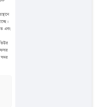
ুরু
স্থানে
াচ্ছে।
াতে এবং
মতিউর
রফেসর
র সদর