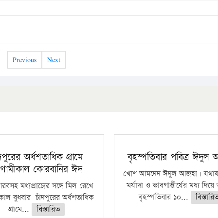
Previous
Next
ঁদপুরের অর্ধশতাধিক গ্রামে
বৃহস্পতিবার পবিত্র ঈদুল
গামীকাল কোরবানির ঈদ
খোশ আমদেদ ঈদুল আজহা। যথাযথ
মর্যাদা ও ভাবগাম্ভীর্যের মধ্য দিয়
বসহ মধ্যপ্রাচ্যের সঙ্গে মিল রেখে
বৃহস্পতিবার ১০...
বিস্তারি
াল বুধবার চাঁদপুরের অর্ধশতাধিক
গ্রামে...
বিস্তারিত