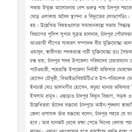
সভায় উন্মুক্ত আলোচনায় বেশ গুরুত্ব পায় চাঁদপুর শহরে
মোড় এলাকায় অবৈধ স্থাপনা ও বিদ্যুতের লোডশেডিং। পা
হয়। উল্লেখিত বিষয়গুলোর সমাধানকল্পে সভায় সিদ্ধান্ত 
বিভাগের পুলিশ সুপার সুব্রত হালদার, চাঁদপুর পৌর
আওয়ামী লীগের সাধারণ সম্পাদক বীর মুক্তিযোদ্ধা আলহ
ওয়াদুদ, স্বাধীনতা পদকপ্রাপ্ত নারী মুক্তিযোদ্ধা ডাঃ সৈয়দ
চন্দ্র রায়, চাঁদপুর সদর উপজেলা পরিষদের চেয়ারম্যা
পাটওয়ারী, শাহরাস্তি উপজেলা নির্বাহী অফিসার মোহাম্ম
হোসেন চৌধুরী, বিআইডাবিস্নউটিএ’র উপ-পরিচালক মোহা
ইনচার্জ মোঃ আলমগীর হোসেন, কচুয়া থানার অফিসার ইন
ইসলাম প্রমুখ। এছাড়াও চাঁদপুর বিদ্যুৎ বিভাগ, সড়ক
উল্লেখিতরা তাঁদের বক্তব্যে চাঁদপুরে আইন-শৃঙ্খলা স্ব
জেলা প্রশাসক তাঁর বক্তব্যে বলেন, চাঁদপুর শহরে যে যা
হবে। আর যানজট থেকে রক্ষা পেতে দিনের বেলায় শহরে ট্র
করেন। এছাড়া ওয়্যারলেস হতে বাসস্ট্যান্ড পর্যন্ত রাস