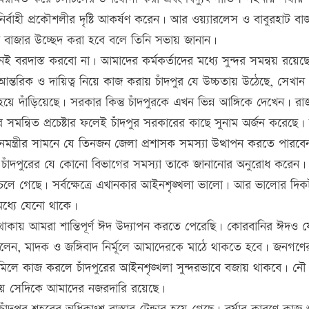
 নির্বাহী প্রকৌশলীর দৃষ্টি আকর্ষণ করেন। আর ওয়্যারলেস ও বাবুরহাট বা
বাজার উচ্ছেদ করা হবে বলে তিনি সভায় জানান।
নই বরদাস্ত করবো না। আমাদের কর্মকর্তাদের মধ্যে সুন্দর সমন্বয় রয়েছ
্তরিক ও দায়িত্ব নিয়ে কাজ করায় চাঁদপুর যে উচ্চতায় উঠেছে, সেখান
য়ে দাঁড়িয়েছে। সরকার কিন্তু চাঁদপুরকে এখন ভিন্ন আঙ্গিকে দেখেন। র
সকলের সমন্বিত প্রচেষ্টার ফলেই চাঁদপুর সরকারের কাছে সুনাম অর্জন করেছে।
নমন্ত্রীর সামনে যে তিনজন জেলা প্রশাসক সমস্যা উত্থাপন করতে পারবে
ি চাঁদপুরের যে কোনো বিভাগের সমস্যা তাকে জানানোর অনুরোধ করেন।
নে চলে গেছে। সর্বক্ষেত্রে এখানকার আইনশৃঙ্খলা ভালো। আর ভালোর দিক
ধ্যে যেনো থাকে।
 থাকায় আমরা শান্তিপূর্ণ ঈদ উদ্যাপন করতে পেরেছি। কোরবানির ঈদও 
বলেন, মাদক ও জঙ্গিবাদ নির্মূলে আমাদেরকে মাঠে থাকতে হবে। জনগণে
িলে কাজ করলে চাঁদপুরের আইনশৃঙ্খলা সুন্দরভাবে বজায় থাকবে। নৌ
 হয় সেদিকে আমাদের নজরদারি রয়েছে।