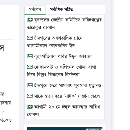
সর্বশেষ
সর্বাধিক পঠিত
যুবদলের কেন্দ্রীয় কমিটিতে ফরিদগঞ্জের
তারেকুর রহমান
চাঁদপুরের অর্ধশতাধিক গ্রামে
ুস
আগামীকাল কোরবানির ঈদ
বৃহস্পতিবার পবিত্র ঈদুল আজহা
দোকানপাট ও শপিংমল খোলা রাখা
নিয়ে বিদ্যুৎ বিভাগের নির্দেশনা
চাঁদপুরে হত্যা মামলায় যুবকের মৃত্যুদণ্ড
ভার
মাকে হত্যা করে ‘নাটক’ সাজান ছেলে
লোচনায়
আগামী ২৮ মে ঈদুল আজহার তারিখ
ক্ষ
ঘোষণা
 থেকেও
ভ্রাম্যমাণ আদালতে দুইটি প্রতিষ্ঠানকে