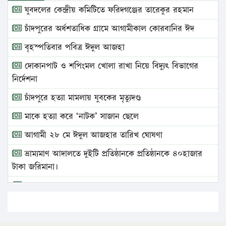
যুবদলের কেন্দ্রীয় কমিটিতে ফরিদগঞ্জের তারেকুর রহমান
চাঁদপুরের অর্ধশতাধিক গ্রামে আগামীকাল কোরবানির ঈদ
বৃহস্পতিবার পবিত্র ঈদুল আজহা
দোকানপাট ও শপিংমল খোলা রাখা নিয়ে বিদ্যুৎ বিভাগের
নির্দেশনা
চাঁদপুরে হত্যা মামলায় যুবকের মৃত্যুদণ্ড
মাকে হত্যা করে ‘নাটক’ সাজান ছেলে
আগামী ২৮ মে ঈদুল আজহার তারিখ ঘোষণা
ভ্রাম্যমাণ আদালতে দুইটি প্রতিষ্ঠানকে প্রতিষ্ঠানকে ৪০হাজার
টাকা জরিমানা।
এবার লঞ্চের ভাড়া বাড়ল
১৭ থেকে ২১ শতাংশ বিদ্যুতের দাম বাড়ানোর প্রস্তাব পিডিবির
১৬ মে চাঁদপুর ও ২৫ মে ফেনী সফরে যাবেন প্রধানমন্ত্রী