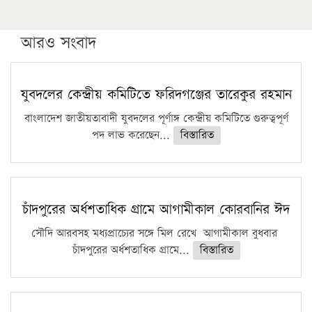
উচ্চশিক্ষায় গৌরবময় অর্জন: পূর্ণ স্কলারশিপে যুক্তরাষ্ট্রে
পিএইচডি করছেন কুয়েটের কৃতি…
আরও সংবাদ
সারা দেশে বজ্রাঘাতে ১৪ জনের প্রাণহানি
কঠোর হচ্ছে এসএসসি ও এইচএসসি পরীক্ষা
যুবদলের কেন্দ্রীয় কমিটিতে ফরিদগঞ্জের তারেকুর রহমান
ফরিদগঞ্জে আগুনে পুড়লো ৬ ব্যবসা প্রতিষ্ঠান
বাংলাদেশ জাতীয়তাবাদী যুবদলের পূর্ণাঙ্গ কেন্দ্রীয় কমিটিতে গুরুত্বপূর্ণ
পদ লাভ করেছেন...
বিস্তারিত
চাঁদপুরের অর্ধশতাধিক গ্রামে আগামীকাল কোরবানির ঈদ
সৌদি আরবসহ মধ্যপ্রাচ্যের সঙ্গে মিল রেখে আগামীকাল বুধবার
চাঁদপুরের অর্ধশতাধিক গ্রামে...
বিস্তারিত