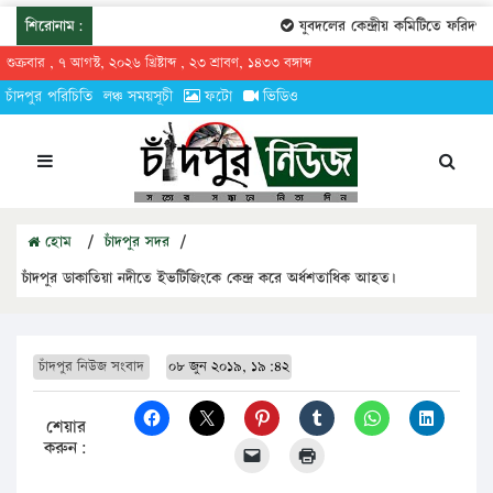
শিরোনাম:
যুবদলের কেন্দ্রীয় কমিটিতে ফরিদগঞ্জ
শুক্রবার , ৭ আগস্ট, ২০২৬ খ্রিষ্টাব্দ , ২৩ শ্রাবণ, ১৪৩৩ বঙ্গাব্দ
চাঁদপুর পরিচিতি
লঞ্চ সময়সূচী
ফটো
ভিডিও
হোম
/
চাঁদপুর সদর
/
চাঁদপুর ডাকাতিয়া নদীতে ইভটিজিংকে কেন্দ্র করে অর্ধশতাধিক আহত।
চাঁদপুর নিউজ সংবাদ
০৮ জুন ২০১৯, ১৯:৪২
শেয়ার
করুন: