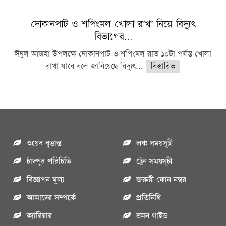
দোকানপাট ও শপিংমল খোলা রাখা নিয়ে বিদ্যুৎ
বিভাগের…
ঈদুল আজহা উপলক্ষে দোকানপাট ও শপিংমল রাত ১০টা পর্যন্ত খোলা
রাখা যাবে বলে জানিয়েছে বিদ্যুৎ...
বিস্তারিত
ওয়েব বৃত্তান্ত
লঞ্চ সময়সূচী
চাঁদপুর পরিচিতি
ট্রেন সময়সূচী
বিজ্ঞাপন মুল্য
জরুরী ফোন নম্বর
আমাদের সম্পর্কে
প্রতিনিধি
ক্যারিয়ার
ভ্রমন গাইড