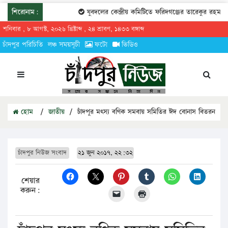
শিরোনাম:
যুবদলের কেন্দ্রীয় কমিটিতে ফরিদগঞ্জের তারেকুর রহমান
শনিবার , ৮ আগস্ট, ২০২৬ খ্রিষ্টাব্দ , ২৪ শ্রাবণ, ১৪৩৩ বঙ্গাব্দ
চাঁদপুর পরিচিতি
লঞ্চ সময়সূচী
ফটো
ভিডিও
হোম
/
জাতীয়
/
চাঁদপুর মৎস্য বণিক সমবায় সমিতির ঈদ বোনাস বিতরন
চাঁদপুর নিউজ সংবাদ
২১ জুন ২০১৭, ২২:৩২
শেয়ার
করুন: