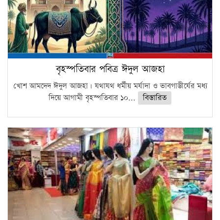
বৃহস্পতিবার পবিত্র ঈদুল আজহা
খোশ আমদেদ ঈদুল আজহা। যথাযথ ধর্মীয় মর্যাদা ও ভাবগাম্ভীর্যের মধ্য
দিয়ে আগামী বৃহস্পতিবার ১০...
বিস্তারিত