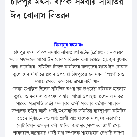
চাঁদপুর মৎস্য বণিক সমবায় সমিতির
ঈদ বোনাস বিতরন
মিজানুর রহমানঃ
চাঁদপুর মৎস্য বণিক সমবায় সমিতি লিমিটেড (রেজিঃ নং – ৫)এর
সকল সদস্যদের মাঝে ঈদ বোনাস বিতরন করা হয়েছে।২১ জুন বুধবার
বেলা বারোটায় সমিতির নিজস্ব কার্যালয়ে সদস্যদের হাতে ঈদ বোনাস
তুলে দেন সমিতির প্রধান উপদেষ্টা চাঁদপুরের স্বনামধন্য শিল্পপতি ও
সমাজ সেবক আলহাজ্ব এমএ বারী খান।
এসময় উপস্থিত ছিলেন সমিতির অপর দুই উপদেষ্টা রফিকুল ইসলাম
ভুইয়া ও ফয়সাল আহমেদ বাহার।আরো উপস্থিত ছিলেন সমিতির
সাবেক সভাপতি হাজী সেকান্তর আলী সরকার,বর্তমান সাধারন
সম্পাদক ইদ্রিস আলী গাজী,মৎস্যবণিক সমিতির ব্যবস্থাপনা কমিটির
২০১৭ নি্র্বাচনে সভাপতি প্রার্থী আঃ খালেক মাল,সহ সভাপতি
রোটারিয়ান আবদুল বারী মানিক জমাদার,সম্পাদক প্রার্থী মোঃ
শবেবরাত,আনোয়ার গাজী,যুগ্ম সম্পাদক শাহজাহান বেপারি,বাদশা