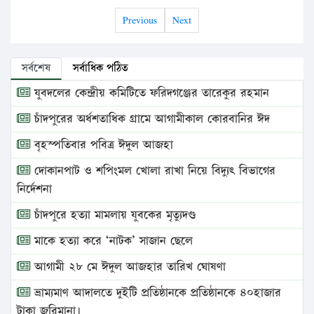
Previous
Next
সর্বশেষ
সর্বাধিক পঠিত
যুবদলের কেন্দ্রীয় কমিটিতে ফরিদগঞ্জের তারেকুর রহমান
চাঁদপুরের অর্ধশতাধিক গ্রামে আগামীকাল কোরবানির ঈদ
বৃহস্পতিবার পবিত্র ঈদুল আজহা
দোকানপাট ও শপিংমল খোলা রাখা নিয়ে বিদ্যুৎ বিভাগের
নির্দেশনা
চাঁদপুরে হত্যা মামলায় যুবকের মৃত্যুদণ্ড
মাকে হত্যা করে ‘নাটক’ সাজান ছেলে
আগামী ২৮ মে ঈদুল আজহার তারিখ ঘোষণা
ভ্রাম্যমাণ আদালতে দুইটি প্রতিষ্ঠানকে প্রতিষ্ঠানকে ৪০হাজার
টাকা জরিমানা।