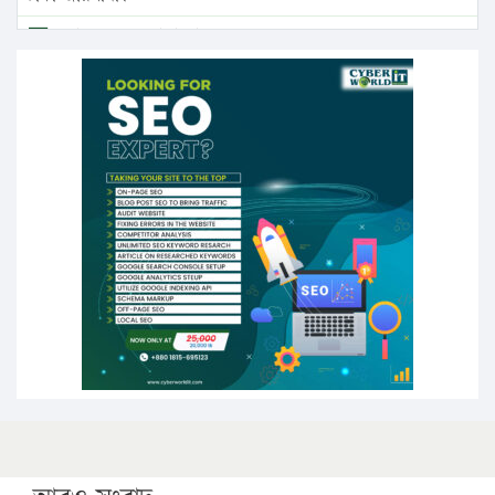
এবার লঞ্চের ভাড়া বাড়ল
১৭ থেকে ২১ শতাংশ বিদ্যুতের দাম বাড়ানোর প্রস্তাব পিডিবির
১৬ মে চাঁদপুর ও ২৫ মে ফেনী সফরে যাবেন প্রধানমন্ত্রী
উচ্চশিক্ষায় গৌরবময় অর্জন: পূর্ণ স্কলারশিপে যুক্তরাষ্ট্রে
পিএইচডি করছেন কুয়েটের কৃতি…
সারা দেশে বজ্রাঘাতে ১৪ জনের প্রাণহানি
কঠোর হচ্ছে এসএসসি ও এইচএসসি পরীক্ষা
ফরিদগঞ্জে আগুনে পুড়লো ৬ ব্যবসা প্রতিষ্ঠান