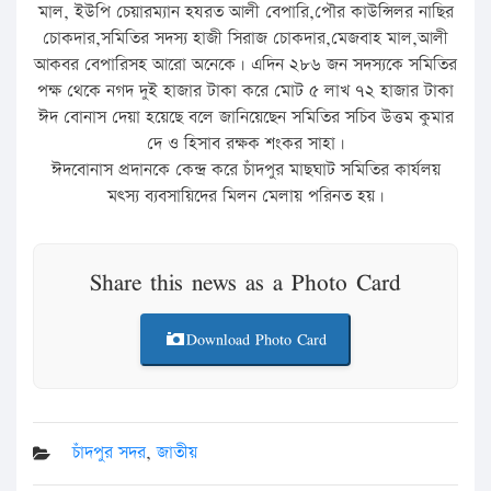
মাল, ইউপি চেয়ারম্যান হযরত আলী বেপারি,পৌর কাউন্সিলর নাছির
চোকদার,সমিতির সদস্য হাজী সিরাজ চোকদার,মেজবাহ মাল,আলী
আকবর বেপারিসহ আরো অনেকে। এদিন ২৮৬ জন সদস্যকে সমিতির
পক্ষ থেকে নগদ দুই হাজার টাকা করে মোট ৫ লাখ ৭২ হাজার টাকা
ঈদ বোনাস দেয়া হয়েছে বলে জানিয়েছেন সমিতির সচিব উত্তম কুমার
দে ও হিসাব রক্ষক শংকর সাহা।
ঈদবোনাস প্রদানকে কেন্দ্র করে চাঁদপুর মাছঘাট সমিতির কার্যলয়
মৎস্য ব্যবসায়িদের মিলন মেলায় পরিনত হয়।
Share this news as a Photo Card
Download Photo Card
চাঁদপুর সদর
,
জাতীয়