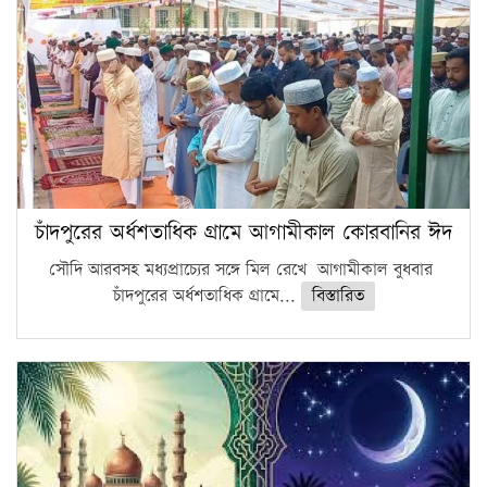
চাঁদপুরের অর্ধশতাধিক গ্রামে আগামীকাল কোরবানির ঈদ
সৌদি আরবসহ মধ্যপ্রাচ্যের সঙ্গে মিল রেখে আগামীকাল বুধবার
চাঁদপুরের অর্ধশতাধিক গ্রামে...
বিস্তারিত