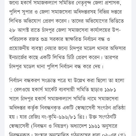
জন্যে হকার্স সমাজকল্যাণ সমিতির নেতৃবৃন্দ জেলা প্রশাসক,
পুলিশ সুপার ও জেলা সমাজসেবা অধিদপ্তরসহ বিভিন্ন দপ্তরে
লিখিত অভিযোগ প্রেরণ করেন। তাদের অভিযোগের ভিত্তিতে
২৮ আগস্ট রাতে চাঁদপুর জেলা সমাজসেবা কার্যালয়ের উপ-
পরিচালক রজত শুভ্র সরকার স্বাক্ষরিত নির্বাচন বন্ধ ও
প্রয়োজনীয় ব্যবস্থা নেয়ার জন্যে চাঁদপুর মডেল থানার অফিসার
ইনচার্জের কাছে একটি লিখিত চিঠি প্রেরণ করেন। তারপর
চাঁদপুর মডেল থানা পুলিশ নির্বাচন বন্ধ করে দেয়।
নির্বাচন বন্ধকরণ সংক্রান্ত পত্রে যা উল্লেখ করা ছিলো তা হলো
: রেলওয়ে হকার্স মার্কেট ব্যবসায়ী সমিতি ছাড়াও ১৯৮১
সালে চাঁদপুর হকার্স সমাজকল্যাণ সমিতি নামে সমাজসেবা
অধিদপ্তর কর্তৃক নিবন্ধনকৃত একটি স্বেচ্ছাসেবী সংগঠন প্রতিষ্ঠা
হয়। যার রেজিঃ নং-কুমি-৬৯৬/৮১ খ্রিঃ। উক্ত সংগঠনটি
স্বেচ্ছাসেবী (নিবন্ধন ও নিয়ন্ত্রণ) অধ্যাদেশ ১৯৬১ অনুসারে
নিবন্ধনকৃত। সংস্থার অনুমোদিত গঠনতন্ত্রের ধারা ০২-এর (গ)