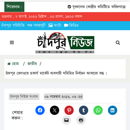
শিরোনাম:
যুবদলের কেন্দ্রীয় কমিটিতে ফরিদগঞ্জের তা
শুক্রবার , ৭ আগস্ট, ২০২৬ খ্রিষ্টাব্দ , ২৩ শ্রাবণ, ১৪৩৩ বঙ্গাব্দ
চাঁদপুর পরিচিতি
লঞ্চ সময়সূচী
ফটো
ভিডিও
হোম
/
জাতীয়
/
চাঁদপুর রেলওয়ে হকার্স মার্কেট ব্যবসায়ী সমিতির নির্বাচন আবারো বন্ধ !
চাঁদপুর নিউজ সংবাদ
০৯ নভেম্বার ২০১৬, ০৬:২৫
শেয়ার
করুন: