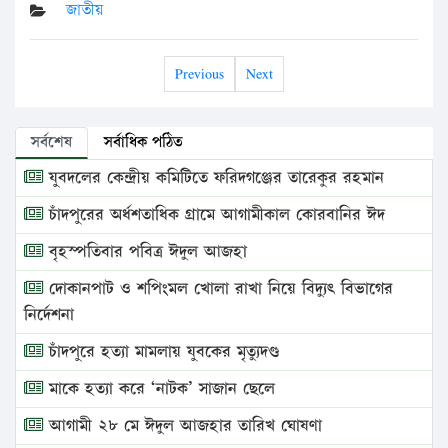
জাতীয়
Previous
Next
সর্বশেষ
সর্বাধিক পঠিত
যুবদলের কেন্দ্রীয় কমিটিতে ফরিদগঞ্জের তারেকুর রহমান
চাঁদপুরের অর্ধশতাধিক গ্রামে আগামীকাল কোরবানির ঈদ
বৃহস্পতিবার পবিত্র ঈদুল আজহা
দোকানপাট ও শপিংমল খোলা রাখা নিয়ে বিদ্যুৎ বিভাগের
নির্দেশনা
চাঁদপুরে হত্যা মামলায় যুবকের মৃত্যুদণ্ড
মাকে হত্যা করে ‘নাটক’ সাজান ছেলে
আগামী ২৮ মে ঈদুল আজহার তারিখ ঘোষণা