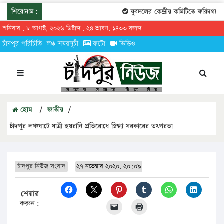
শিরোনাম:
যুবদলের কেন্দ্রীয় কমিটিতে ফরিদগঞ্জের
শনিবার , ৮ আগস্ট, ২০২৬ খ্রিষ্টাব্দ , ২৪ শ্রাবণ, ১৪৩৩ বঙ্গাব্দ
চাঁদপুর পরিচিতি
লঞ্চ সময়সূচী
ফটো
ভিডিও
হোম
/
জাতীয়
/
চাঁদপুর লঞ্চঘাটে যাত্রী হয়রানি প্রতিরোধে স্নিগ্ধা সরকারের তৎপরতা
চাঁদপুর নিউজ সংবাদ
২৭ নভেম্বার ২০২০, ২০:০৯
শেয়ার
করুন: