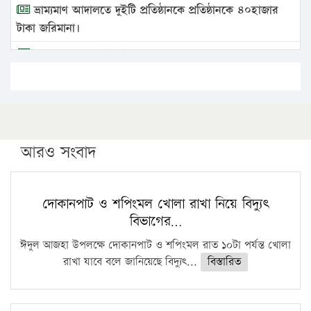
ভ্রাম্যমাণ আদালতে দুইটি প্রতিষ্ঠানকে প্রতিষ্ঠানকে ৪০হাজার
টাকা জরিমানা।
এবার লঞ্চের ভাড়া বাড়ল
১৭ থেকে ২১ শতাংশ বিদ্যুতের দাম বাড়ানোর প্রস্তাব পিডিবির
১৬ মে চাঁদপুর ও ২৫ মে ফেনী সফরে যাবেন প্রধানমন্ত্রী
উচ্চশিক্ষায় গৌরবময় অর্জন: পূর্ণ স্কলারশিপে যুক্তরাষ্ট্রে
পিএইচডি করছেন কুয়েটের কৃতি…
আরও সংবাদ
সারা দেশে বজ্রাঘাতে ১৪ জনের প্রাণহানি
কঠোর হচ্ছে এসএসসি ও এইচএসসি পরীক্ষা
দোকানপাট ও শপিংমল খোলা রাখা নিয়ে বিদ্যুৎ
বিভাগের…
ফরিদগঞ্জে আগুনে পুড়লো ৬ ব্যবসা প্রতিষ্ঠান
ঈদুল আজহা উপলক্ষে দোকানপাট ও শপিংমল রাত ১০টা পর্যন্ত খোলা
রাখা যাবে বলে জানিয়েছে বিদ্যুৎ...
বিস্তারিত