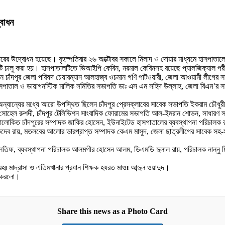
্বোধন
ন্টারের উদ্বোধন হয়েছে। বৃহস্পতিবার ২৬ অক্টোবর সকালে মিলাদ ও দোয়ার মাধ্যমে হাসপাতা
 চালু করা হয়। হাসপাতালটিতে ভিআইপি কেবিন, নরমাল কেবিনসহ রয়েছে প্যালজিক্যাল পরীক্ষা
 চাঁদপুর জেলা পরিষদ চেয়ারম্যান আলহাজ্ব ওচমান গণি পাটওয়ারী, জেলা আওয়ামী লীগের সাধ
হাসপাতাল ও ডায়াগনস্টিক মালিক সমিতির সভাপতি ডাঃ এস এম সহিদ উল্লাহ, জেলা বিএম’র সাধ
অন্যান্যের মধ্যে আরো উপস্থিত ছিলেন চাঁদপুর প্রেসক্লাবের সাবেক সভাপতি ইকরাম চৌধুরী
 সোহেল রুশদী, চাঁদপুর টেলিভিশন সাংবাদিক ফোরামের সভাপতি আল-ইমরান শোভন, সাধারণ সম্প
 আলোকিত চাঁদপুরের সম্পাদক জাকির হোসেন, ইউনাইটেড হাসপাতালের ব্যবস্থাপনা পরিচালক র
দক শুকদেব রায়, মতলবের আলোর ভারপ্রাপ্ত সম্পাদক কেএম মাসুদ, জেলা ছাত্রলীগের সাবেক 
তিফ, ব্যবস্থাপনা পরিচালক আলমগীর হোসেন আলম, ডিএমডি দুলাল রায়, পরিচালক নান্নু মিয়
রহঃ মাদ্রাসা ও এতিমখানার প্রধান শিক্ষক হযরত মাওঃ আব্দুল ওয়াদুদ।
রু করলো।
Share this news as a Photo Card