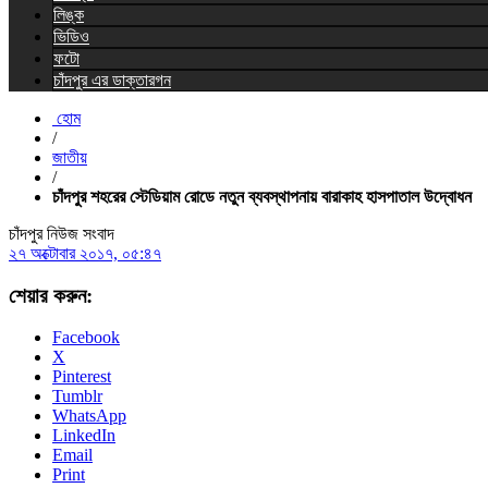
লিঙ্ক
ভিডিও
ফটো
চাঁদপুর এর ডাক্তারগন
হোম
/
জাতীয়
/
চাঁদপুর শহরের স্টেডিয়াম রোডে নতুন ব্যবস্থাপনায় বারাকাহ হাসপাতাল উদ্বোধন
চাঁদপুর নিউজ সংবাদ
২৭ অক্টোবার ২০১৭, ০৫:৪৭
শেয়ার করুন:
Facebook
X
Pinterest
Tumblr
WhatsApp
LinkedIn
Email
Print