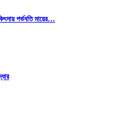
চিকিৎসায় গর্ভবতি মায়ের…
্ধার