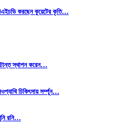
রে পিএইচডি করছেন কুয়েটের কৃতি…
স্টান্ত স্থাপন করেন…
প্যাথি চিকিৎসায় সর্ম্পূন…
খুনি রনি…