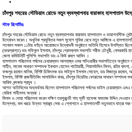
চাঁদপুর শহরের স্টেডিয়াম রোডে নতুন ব্যবস্থাপনায় বারাকাহ হাসপাতাল উদ
স্টাফ রিপোর্টার:
চাঁদপুর শহরের স্টেডিয়াম রোডে নতুন ব্যবস্থাপনায় বারাকাহ হাসপাতাল ও ডায়াগনস্টিক সে
উদ্বোধন করেন। অধুনিক প্রযুক্তির সকল সুযোগ সুবিধা রেখে নতুন আঙ্গিকে এ হাসপাতালটি
গতকাল সকাল ১১টায় বর্ণাঢ্য আয়োজনে উদ্বোধনী অনুষ্ঠানে অতিথি হিসেবে উপস্থিত ছিলেন
(ভারপ্রাপ্ত) ডাঃ সফিকুল ইসলাম, চাঁদপুর প্রেসক্লাব সভাপতি শরীফ চৌধুরী, বেসরকারি 
জেলা কমিউনিটি পুলিশিং সভাপতি ডাঃ এ কিউ রুহুল আমিন ।
হাসপাতাল পরিচালনা পর্ষদের চেয়ারম্যান আলহাজ্ব ওমর পাটওয়ারীর সভাপতিত্বে অনুষ্ঠানে 
শাহীন, সাবেক সাধারণ সম্পাদক ইকবাল হোসেন পাটোয়ারী, গিয়াসউদ্দিন মিলন, রহিম বাদশা,
ফজলুর রহমান মানিক, বিশিষ্ট চিকিৎসক ডাঃ সাইফুল ইসলাম সোহেল, ডাঃ মিজানুর রহমান,
ইসলাম, বিশিষ্ট রাজনীতিবিদ সালাউদ্দিন বাবর, চাঁদপুর থিয়েটার ফোরামের সাধারণ সম্পা
আরিফ খন্দকার প্রমুখ ।
আগত অতিথিদের অভ্যর্থনায় ছিলেন হাসপাতাল পরিচালনা পর্ষদের ভাইস চেয়ারম্যান এমএ ল
মেরিনা শাহীনসহ অন্যরা ।
মিলাদ ও দোয়া পরিচালনা করেন দক্ষিণ তরপুরচন্ডী শাহ সূফী হাফেজ মমতাজ উদ্দিন দেওয়ান 
উল্লেখ্য, কম খরচে উন্নত স্বাস্থ্য সেবা এ শ্লোগানে এ হাসপাতলটি নতুনভাবে যাত্রা শু