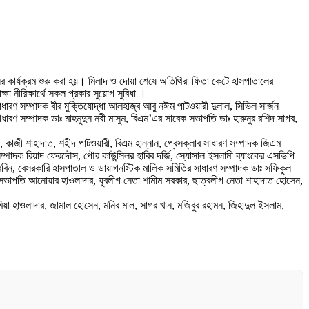
লের কার্যক্রম শুরু করা হয়। মিলাদ ও দোয়া শেষে অতিথিরা ফিতা কেটে হাসপাতালের
 নীরিক্ষার্থে সকল প্রকার সুয়োগ সুবিধা ।
ারণ সম্পাদক বীর মুক্তিযোদ্ধা আলহাজ্ব আবু নঈম পাটওয়ারী দুলাল, সিভিল সার্জন
ারণ সম্পাদক ডাঃ মাহমুদুন নবী মাসুম, বিএম’এর সাবেক সভাপতি ডাঃ হারুনুর রশিদ সাগর,
, কাজী শাহাদাত, শহীদ পাটওয়ারী, বিএম হান্নান, প্রেসক্লাব সাধারণ সম্পাদক জিএম
াদক রিয়াদ ফেরদৌস, পৌর কাউন্সিলর হাবিব দর্জি, স্যোসাল ইসলামী ব্যাংকের এসভিপি
বিন, বেসরকারি হাসপাতাল ও ডায়াগনস্টিক মালিক সমিতির সাধারণ সম্পাদক ডাঃ সফিকুল
সহ-সভাপতি আনোয়ার হাওলাদার, যুবলীগ নেতা শামীম সরকার, ছাত্রলীগ নেতা শাহাদাত হোসেন,
া হাওলাদার, জামাল হোসেন, মনির মাল, সাগর খান, মজিবুর রহামন, জিহাদুল ইসলাম,