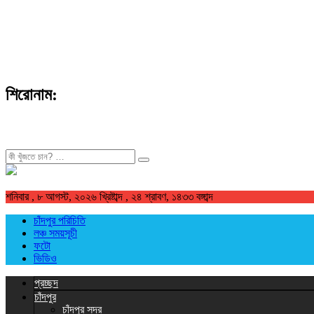
শিরোনাম:
খুজুন
শনিবার , ৮ আগস্ট, ২০২৬ খ্রিষ্টাব্দ , ২৪ শ্রাবণ, ১৪৩৩ বঙ্গাব্দ
চাঁদপুর পরিচিতি
লঞ্চ সময়সূচী
ফটো
ভিডিও
প্রচ্ছদ
চাঁদপুর
চাঁদপুর সদর