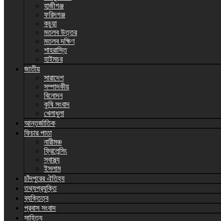
হাজীগঞ্জ
ফরিদগঞ্জ
কচুয়া
মতলব উত্তর
মতলব দক্ষিণ
শাহরাস্তি
হাইমচর
জাতীয়
সারাদেশ
সম্পাদকীয়
বিনোদন
কৃষি সংবাদ
খেলাধুলা
আন্তর্জাতিক
ফিচার পাতা
নারীমঞ্চ
ফ্রিলেন্সিং
স্বাস্থ্য
ইসলাম
চাঁদপুরের ঐতিহ্য
তথ্যপ্রযুক্তি
ব্যক্তিত্ব
প্রবাস সংবাদ
সাহিত্য