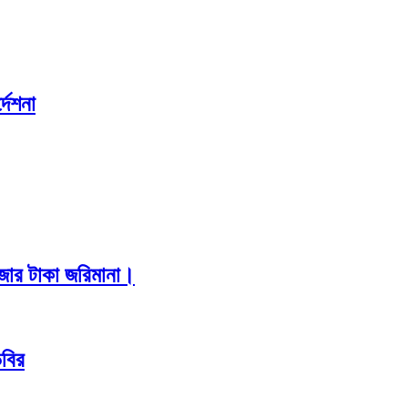
দেশনা
াজার টাকা জরিমানা।
িবির