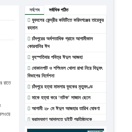
সর্বশেষ
সর্বাধিক পঠিত
যুবদলের কেন্দ্রীয় কমিটিতে ফরিদগঞ্জের তারেকুর
রহমান
চাঁদপুরের অর্ধশতাধিক গ্রামে আগামীকাল
কোরবানির ঈদ
বৃহস্পতিবার পবিত্র ঈদুল আজহা
দোকানপাট ও শপিংমল খোলা রাখা নিয়ে বিদ্যুৎ
বিভাগের নির্দেশনা
ীর রাতে
চাঁদপুরে হত্যা মামলায় যুবকের মৃত্যুদণ্ড
মাকে হত্যা করে ‘নাটক’ সাজান ছেলে
ঃ
আগামী ২৮ মে ঈদুল আজহার তারিখ ঘোষণা
রেলওয়ে
ভ্রাম্যমাণ আদালতে দুইটি প্রতিষ্ঠানকে
প্রতিষ্ঠানকে ৪০হাজার টাকা জরিমানা।