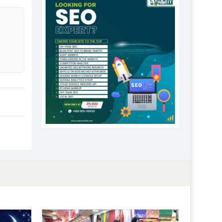
এবার লঞ্চের ভাড়া বাড়ল
১৭ থেকে ২১ শতাংশ বিদ্যুতের দাম বাড়ানোর
প্রস্তাব পিডিবির
১৬ মে চাঁদপুর ও ২৫ মে ফেনী সফরে যাবেন
প্রধানমন্ত্রী
উচ্চশিক্ষায় গৌরবময় অর্জন: পূর্ণ স্কলারশিপে
যুক্তরাষ্ট্রে পিএইচডি করছেন কুয়েটের কৃতি…
সারা দেশে বজ্রাঘাতে ১৪ জনের প্রাণহানি
কঠোর হচ্ছে এসএসসি ও এইচএসসি পরীক্ষা
ফরিদগঞ্জে আগুনে পুড়লো ৬ ব্যবসা প্রতিষ্ঠান