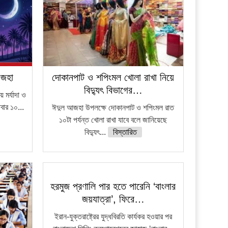
আজহা
দোকানপাট ও শপিংমল খোলা রাখা নিয়ে
বিদ্যুৎ বিভাগের…
মর্যাদা ও
িবার ১০...
ঈদুল আজহা উপলক্ষে দোকানপাট ও শপিংমল রাত
১০টা পর্যন্ত খোলা রাখা যাবে বলে জানিয়েছে
বিদ্যুৎ...
বিস্তারিত
হরমুজ প্রণালি পার হতে পারেনি ‘বাংলার
জয়যাত্রা’, ফিরে…
ইরান-যুক্তরাষ্ট্রের যুদ্ধবিরতি কার্যকর হওয়ার পর