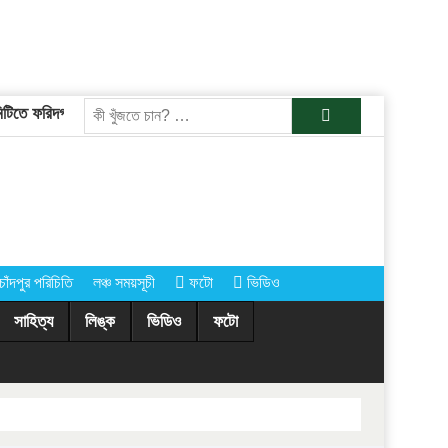
তে ফরিদগঞ্জের তারেকুর রহমান
চাঁদপুরের অর্ধশতাধিক গ্রামে আগামীকাল কোরবানি
খুজুন
চাঁদপুর পরিচিতি
লঞ্চ সময়সূচী
ফটো
ভিডিও
সাহিত্য
লিঙ্ক
ভিডিও
ফটো