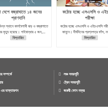
া দেশে বজ্রাঘাতে ১৪ জনের
কঠোর হচ্ছে এসএসসি ও এই
প্রাণহানি
পরীক্ষা
ভিন্ন স্থানে কালবৈশাখী ঝড় ও বজ্রাপাতে
কঠোর হচ্ছে এসএসসি ও এইচএসসি পরীক্
র মৃত্যু হয়েছে। গাইবান্ধায় ৫ জন,...
কানুনে। দীর্ঘদিনের প্রশ্নপত্র ফাঁস, 
বিস্তারিত
বিস্তারিত
র সম্পর্কে
লঞ্চ সময়সূচী
য়ার
ট্রেন সময়সূচী
ুর এর ডাক্তারগন
জরুরী ফোন নম্বর