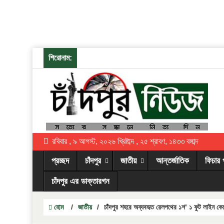
শিরোনাম:
রবিবার , ৯ আগস্ট, ২০২৬ খ্রিষ্টাব্দ , ২৫ শ্রাবণ, ১৪৩৩ বঙ্গাব্দ
প্রচ্ছদ
চাঁদপুর
জাতীয়
আন্তর্জাতিক
ফিচার 
চাঁদপুর এর ডাক্তারগন
হোম
/
জাতীয়
/
চাঁদপুর শহরে অব্যবহৃত রেলপথের ১শ’ ১ ফুট লাইন কেটে 