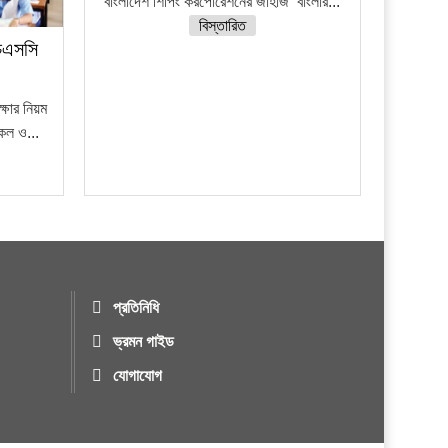
বাংলাদেশ শিপিং করপোরেশনের জাহাজ ‘বাংলার...
বিস্তারিত
চএসসি
ষার নিয়ম
নকল ও...
প্রতিনিধি
ভ্রমন গাইড
যোগাযোগ