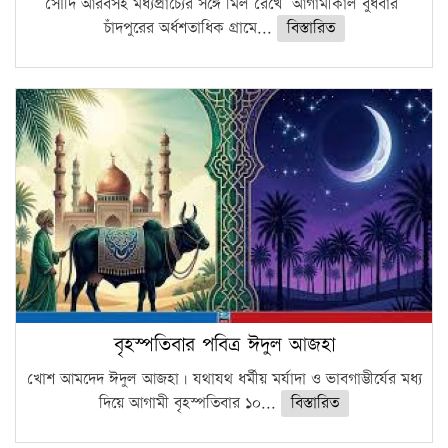
সৌদি আরবসহ মধ্যপ্রাচ্যের সঙ্গে মিল রেখে আগামীকাল বুধবার
চাঁদপুরের অর্ধশতাধিক গ্রামে...
বিস্তারিত
বৃহস্পতিবার পবিত্র ঈদুল আজহা
খোশ আমদেদ ঈদুল আজহা। যথাযথ ধর্মীয় মর্যাদা ও ভাবগাম্ভীর্যের মধ্য
দিয়ে আগামী বৃহস্পতিবার ১০...
বিস্তারিত