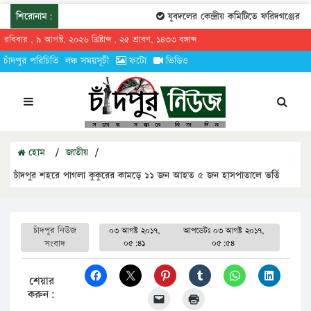
শিরোনাম:
যুবদলের কেন্দ্রীয় কমিটিতে ফরিদগঞ্জের তারেক
রবিবার , ৯ আগস্ট, ২০২৬ খ্রিষ্টাব্দ , ২৫ শ্রাবণ, ১৪৩৩ বঙ্গাব্দ
চাঁদপুর পরিচিতি
লঞ্চ সময়সূচী
ফটো
ভিডিও
হোম
/
জাতীয়
/
চাঁদপুর শহরে পাগলা কুকুরের কামড়ে ১১ জন আহত ৫ জন হাসপাতালে ভর্তি
চাঁদপুর নিউজ
০৩ আগষ্ট ২০১৭,
আপডেটঃ
০৩ আগষ্ট ২০১৭,
সংবাদ
০৫:৪১
০৫:৫৪
শেয়ার
করুন: