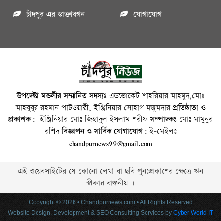
চাঁদপুর এর ডাক্তারগন
যোগাযোগ
উপদেষ্টা মন্ডলীর সম্মানিত সদস্যঃ
এডভোকেট শাহরিয়ার মাহমুদ,মোঃ
মাহবুবুর রহমান পাটওয়ারী, ইঞ্জিনিয়ার সোহাগ মজুমদার
প্রতিষ্ঠাতা ও
প্রকাশক:
ইঞ্জিনিয়ার মোঃ জিহাদুল ইসলাম শরীফ
সম্পাদকঃ
মোঃ মামুনুর
রশিদ
বিজ্ঞাপন ও সার্বিক যোগাযোগ:
ই-মেইলঃ
chandpurnews99@gmail.com
এই ওয়েবসাইটের যে কোনো লেখা বা ছবি পুনঃপ্রকাশের ক্ষেত্রে ঋন
স্বীকার বাঞ্চনীয় ।
Copyright © 2026 • Chandpurnews.com • All Rights Reserved
Website Design, Development & SEO Consulting Services by
Cyber World IT