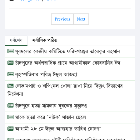
Previous
Next
সর্বশেষ
সর্বাধিক পঠিত
যুবদলের কেন্দ্রীয় কমিটিতে ফরিদগঞ্জের তারেকুর রহমান
চাঁদপুরের অর্ধশতাধিক গ্রামে আগামীকাল কোরবানির ঈদ
বৃহস্পতিবার পবিত্র ঈদুল আজহা
দোকানপাট ও শপিংমল খোলা রাখা নিয়ে বিদ্যুৎ বিভাগের
নির্দেশনা
চাঁদপুরে হত্যা মামলায় যুবকের মৃত্যুদণ্ড
মাকে হত্যা করে ‘নাটক’ সাজান ছেলে
আগামী ২৮ মে ঈদুল আজহার তারিখ ঘোষণা