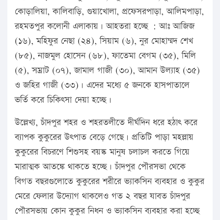
কোড়ালিয়া, কালিবাড়ি, গুয়াখোলা, প্রফেসরপাড়া, আলিমপাড়া,
রহমতপুর কলোনী এলাকায়। আহতরা হচ্ছে : আঃ আজিজ
(১৬), মহিফুর নেছা (২৪), সিয়াম (৬), নুর মোহাম্মদ শেখ
(৮৫), নাজমুল হোসেন (৬৮), ফাতেমা বেগম (৩৫), মিলি
(৫), সম্রাট (০৭), জামাল গাজী (৩০), আমান উল্যাহ (৩৫)
ও জহির গাজী (৩৩)। এদের মধ্যে ৫ জনকে হাসপাতালে
ভর্তি করে চিকিৎসা দেয়া হচ্ছে।
উল্লেখ্য, চাঁদপুর শহর ও শহরতলীতে দীর্ঘদিন ধরে হঠাৎ করে
ব্যাপক কুকুরের উৎপাত বেড়ে গেছে। প্রতিটি পাড়া মহল্লায়
কুকুরের বিচরণে শিশুসহ বয়স্ক মানুষ চলাচল করতে গিয়ে
মারাত্মক আতঙ্কে থাকতে হচ্ছে। চাঁদপুর পৌরসভা থেকে
বিগত বছরগুলোতে কুকুরের শরীরে ভ্যাকসিন ব্যবহার ও কুকুর
মেরে ফেলার উদ্যোগ থাকলেও গত ২ বছর যাবত চাঁদপুর
পৌরসভায় কোন কুকুর নিধন ও ভ্যাকসিন ব্যবহার করা হচ্ছে