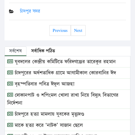
চাঁদপুর সদর
Previous
Next
সর্বশেষ
সর্বাধিক পঠিত
যুবদলের কেন্দ্রীয় কমিটিতে ফরিদগঞ্জের তারেকুর রহমান
চাঁদপুরের অর্ধশতাধিক গ্রামে আগামীকাল কোরবানির ঈদ
বৃহস্পতিবার পবিত্র ঈদুল আজহা
দোকানপাট ও শপিংমল খোলা রাখা নিয়ে বিদ্যুৎ বিভাগের
নির্দেশনা
চাঁদপুরে হত্যা মামলায় যুবকের মৃত্যুদণ্ড
মাকে হত্যা করে ‘নাটক’ সাজান ছেলে