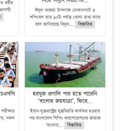
নিয়ে বিদ্যুৎ বিভাগের…
 ধর্মীয়
ে আগামী
ঈদুল আজহা উপলক্ষে দোকানপাট ও
ত
শপিংমল রাত ১০টা পর্যন্ত খোলা রাখা যাবে
বলে জানিয়েছে বিদ্যুৎ...
বিস্তারিত
ইচএসসি
হরমুজ প্রণালি পার হতে পারেনি
‘বাংলার জয়যাত্রা’, ফিরে…
পরীক্ষার
ইরান-যুক্তরাষ্ট্রের যুদ্ধবিরতি কার্যকর হওয়ার
ফাঁস, নকল
পর বাংলাদেশ শিপিং করপোরেশনের জাহাজ
‘বাংলার...
বিস্তারিত