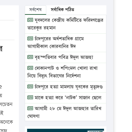
সর্বশেষ
সর্বাধিক পঠিত
যুবদলের কেন্দ্রীয় কমিটিতে ফরিদগঞ্জের
তারেকুর রহমান
চাঁদপুরের অর্ধশতাধিক গ্রামে
র
আগামীকাল কোরবানির ঈদ
বৃহস্পতিবার পবিত্র ঈদুল আজহা
দোকানপাট ও শপিংমল খোলা রাখা
নিয়ে বিদ্যুৎ বিভাগের নির্দেশনা
৫
চাঁদপুরে হত্যা মামলায় যুবকের মৃত্যুদণ্ড
রয়
মাকে হত্যা করে ‘নাটক’ সাজান ছেলে
 সচেতন
আগামী ২৮ মে ঈদুল আজহার তারিখ
এই
ঘোষণা
ে অনেকে
ভ্রাম্যমাণ আদালতে দুইটি প্রতিষ্ঠানকে
উসূফ