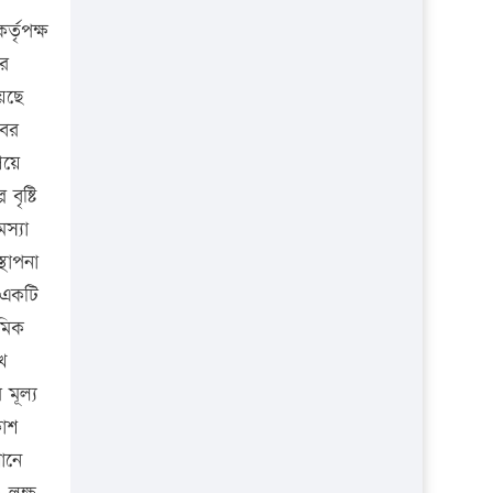
প্রতিষ্ঠান
্তৃপক্ষ
ার
েছে
বের
িয়ে
ৃষ্টি
স্যা
থাপনা
 একটি
যমিক
ে
মূল্য
কাশ
ানে