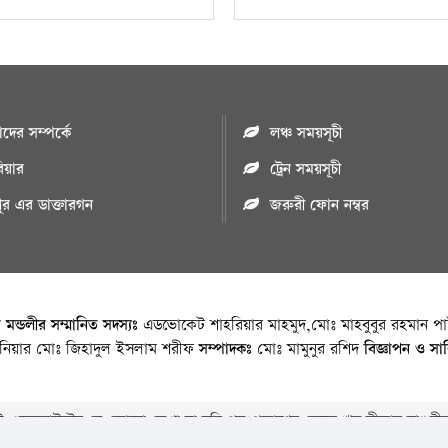
ের সম্পর্কে
লঞ্চ সময়সূচী
রিয়ার
ট্রেন সময়সূচী
পুর এর ডাক্তারগন
জরুরী ফোন নম্বর
া মন্ডলীর সম্মানিত সদস্যঃ
এডভোকেট শাহরিয়ার মাহমুদ,মোঃ মাহবুবুর রহমান পাট
জিনিয়ার মোঃ জিহাদুল ইসলাম শরীফ
সম্পাদকঃ
মোঃ মামুনুর রশিদ
বিজ্ঞাপন ও সা
 ওয়েবসাইটের যে কোনো লেখা বা ছবি পুনঃপ্রকাশের ক্ষেত্রে ঋন স্বীকার বাঞ্চনীয