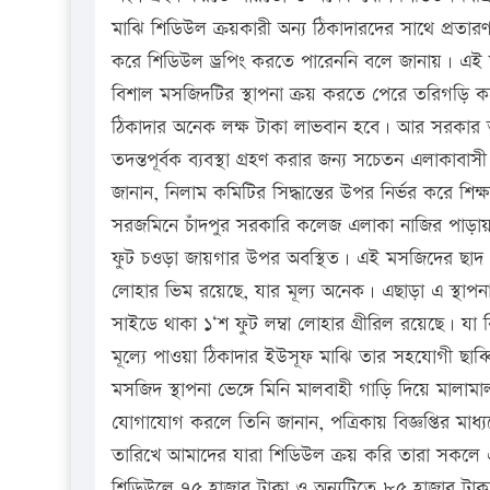
মাঝি শিডিউল ক্রয়কারী অন্য ঠিকাদারদের সাথে প্রতারণ
করে শিডিউল ড্রপিং করতে পারেননি বলে জানায়। এই সুযো
বিশাল মসজিদটির স্থাপনা ক্রয় করতে পেরে তরিগড়ি করে
ঠিকাদার অনেক লক্ষ টাকা লাভবান হবে। আর সরকার তথা
তদন্তপূর্বক ব্যবস্থা গ্রহণ করার জন্য সচেতন এলাকাবাসী 
জানান, নিলাম কমিটির সিদ্ধান্তের উপর নির্ভর করে শিক্
সরজমিনে চাঁদপুর সরকারি কলেজ এলাকা নাজির পাড়ায় গ
ফুট চওড়া জায়গার উপর অবস্থিত। এই মসজিদের ছাদ ভে
লোহার ভিম রয়েছে, যার মূল্য অনেক। এছাড়া এ স্থাপন
সাইডে থাকা ১‘শ ফুট লম্বা লোহার গ্রীরিল রয়েছে। যা 
মূল্যে পাওয়া ঠিকাদার ইউসূফ মাঝি তার সহযোগী ছাব
মসজিদ স্থাপনা ভেঙ্গে মিনি মালবাহী গাড়ি দিয়ে মালাম
যোগাযোগ করলে তিনি জানান, পত্রিকায় বিজ্ঞপ্তির ম
তারিখে আমাদের যারা শিডিউল ক্রয় করি তারা সকলে
শিডিউলে ৭৫ হাজার টাকা ও অন্যটিতে ৮৫ হাজার টাকা