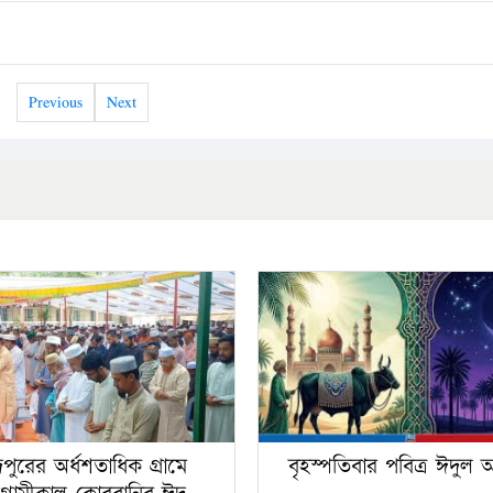
Previous
Next
ঁদপুরের অর্ধশতাধিক গ্রামে
বৃহস্পতিবার পবিত্র ঈদুল