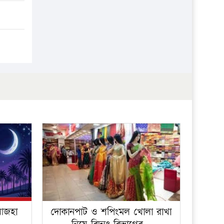
 আজহা
দোকানপাট ও শপিংমল খোলা রাখা