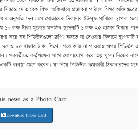
 স্থাপনাটি ভেঙ্গে সরানোর জন্য ১লক্ষ ৩১ হাজার ৮‘শ ৭ টাকা। সর্বমোট ২
্ধান্ত মোতাবেক শিক্ষা অধিদপ্তরে প্রস্তাবনা পাঠালে শিক্ষা অধিদপ্তরে
েওয়ার অনুমতি দেন। সে মোতাবেক ঠিকাদার ইউসূফ মাঝিকে স্থাপনা ভেঙ্গ
রায় ১০ লক্ষ টাকা মূল্যের মসজিদ স্থাপনাটি ১ লক্ষ ২৫ হাজার টাকায় পা
ারণা করে সব শিডিউলগুলো ড্রপিং করতে না দেওয়ায় নিলামে স্থাপনাটি
করে ৭৫ ও ৮৫ হাজার টাকা লিখে। পরে কাজ না পাওয়ায় অপর শিডিউল ক
ন। পরবর্তীতে কর্তৃপক্ষের সাথে যোগাযোগ করে অল্প মূল্যে নিজের নাম
 একটি ব্যবস্থা গ্রহণ করেন। যা নিয়ে শিডিউল ক্রয়কারী ঠিকাদারদের মধ্য
his news as a Photo Card
Download Photo Card