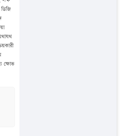
 লক্ষ
র ডিজি
ে
ওয়া
 যথাযথ
্রয়কারী
ে
ে ক্ষোভ