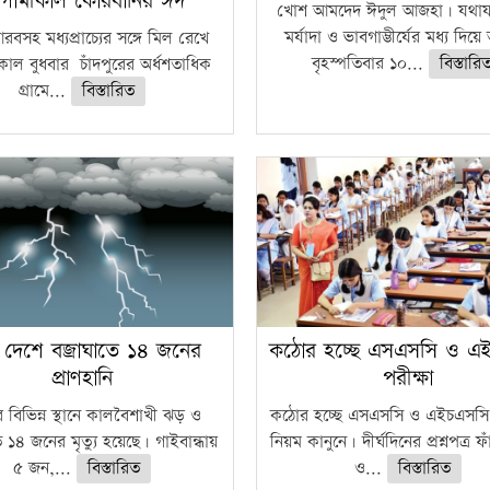
গামীকাল কোরবানির ঈদ
খোশ আমদেদ ঈদুল আজহা। যথাযথ
মর্যাদা ও ভাবগাম্ভীর্যের মধ্য দিয়
বসহ মধ্যপ্রাচ্যের সঙ্গে মিল রেখে
বৃহস্পতিবার ১০...
বিস্তারি
াল বুধবার চাঁদপুরের অর্ধশতাধিক
গ্রামে...
বিস্তারিত
 দেশে বজ্রাঘাতে ১৪ জনের
কঠোর হচ্ছে এসএসসি ও এ
প্রাণহানি
পরীক্ষা
 বিভিন্ন স্থানে কালবৈশাখী ঝড় ও
কঠোর হচ্ছে এসএসসি ও এইচএসসি 
ে ১৪ জনের মৃত্যু হয়েছে। গাইবান্ধায়
নিয়ম কানুনে। দীর্ঘদিনের প্রশ্নপত্র 
৫ জন,...
বিস্তারিত
ও...
বিস্তারিত