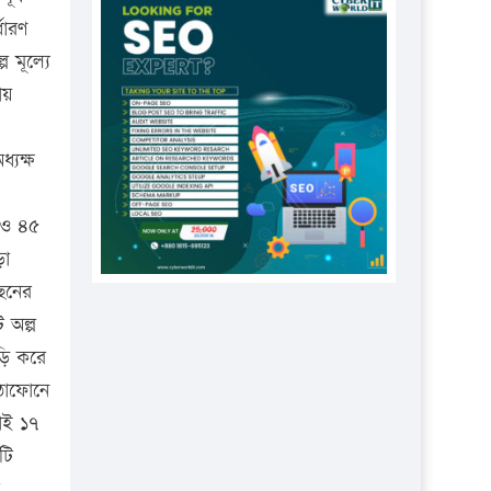
প্রতিষ্ঠানকে ৪০হাজার টাকা জরিমানা।
ধারণ
এবার লঞ্চের ভাড়া বাড়ল
 মূল্যে
১৭ থেকে ২১ শতাংশ বিদ্যুতের দাম
ায়
বাড়ানোর প্রস্তাব পিডিবির
্যক্ষ
১৬ মে চাঁদপুর ও ২৫ মে ফেনী সফরে
যাবেন প্রধানমন্ত্রী
 ও ৪৫
উচ্চশিক্ষায় গৌরবময় অর্জন: পূর্ণ
ড়া
স্কলারশিপে যুক্তরাষ্ট্রে পিএইচডি করছেন
কুয়েটের কৃতি…
ছনের
 অল্প
সারা দেশে বজ্রাঘাতে ১৪ জনের
প্রাণহানি
ড়ি করে
ুঠোফোনে
কঠোর হচ্ছে এসএসসি ও এইচএসসি
াই ১৭
পরীক্ষা
টি
ফরিদগঞ্জে আগুনে পুড়লো ৬ ব্যবসা