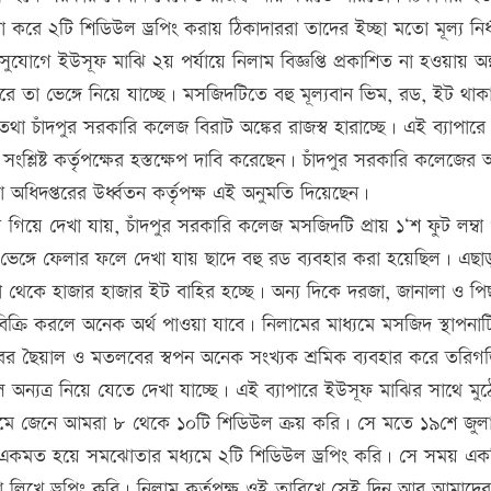
া করে ২টি শিডিউল ড্রপিং করায় ঠিকাদাররা তাদের ইচ্ছা মতো মূল্য নির্
গে ইউসূফ মাঝি ২য় পর্যায়ে নিলাম বিজ্ঞপ্তি প্রকাশিত না হওয়ায় অল্প
 তা ভেঙ্গে নিয়ে যাচ্ছে। মসজিদটিতে বহু মূল্যবান ভিম, রড, ইট থাক
 চাঁদপুর সরকারি কলেজ বিরাট অঙ্কের রাজস্ব হারাচ্ছে। এই ব্যাপারে
সংশ্লিষ্ট কর্তৃপক্ষের হস্তক্ষেপ দাবি করেছেন। চাঁদপুর সরকারি কলেজের অধ
ষা অধিদপ্তরের উর্ধ্বতন কর্তৃপক্ষ এই অনুমতি দিয়েছেন।
িয়ে দেখা যায়, চাঁদপুর সরকারি কলেজ মসজিদটি প্রায় ১‘শ ফুট লম্বা
ঙ্গে ফেলার ফলে দেখা যায় ছাদে বহু রড ব্যবহার করা হয়েছিল। এছা
া থেকে হাজার হাজার ইট বাহির হচ্ছে। অন্য দিকে দরজা, জানালা ও পি
বিক্রি করলে অনেক অর্থ পাওয়া যাবে। নিলামের মাধ্যমে মসজিদ স্থাপনাটি
্বির ছৈয়াল ও মতলবের স্বপন অনেক সংখ্যক শ্রমিক ব্যবহার করে তরিগ
াল অন্যত্র নিয়ে যেতে দেখা যাচ্ছে। এই ব্যাপারে ইউসূফ মাঝির সাথে ম
াধ্যমে জেনে আমরা ৮ থেকে ১০টি শিডিউল ক্রয় করি। সে মতে ১৯শে জুল
 একমত হয়ে সমঝোতার মধ্যমে ২টি শিডিউল ড্রপিং করি। সে সময় এক
 লিখে ড্রপিং করি। নিলাম কর্তৃপক্ষ ওই তারিখে সেই দিন আর আমাদের