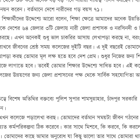
্ত্রী থেকে শুরু করে অনেক বড় বড় পদে নারীরা দায়িত্ব পালন করছেন। ব
্রনয়ন করেন। বর্তমানে দেশে নারীদের গড় বয়স ৭১।
িক্ষার্থীদের উদ্দেশ্যে আরো বলেন, শিক্ষা ক্ষেত্রে আমাদের অনেক উন্নতি
আজকে দেশের ৬৪ জেলার ৩টি জেলায় নারী জেলা প্রশাসক ও নরসিনদী ও চ
ালন করছে। এখন অনেকই শুধু ভাল চাকরির আসায় লেখাপড়া করছে না, বরং
খবে জীবনের শ্রেষ্ঠ সময় কলেজের দুইটি বছর। এ দুই বছরেই তোমাদ
পড়া করছ তোমার মূল লক্ষ হতে হবে দেশ প্রেম। শুধুর নিজের জন্য শি
াজে লাগাতে হবে। তবেই তোমার শিক্ষার উদ্দেশ্যে সাধিত হবে। এই 
েজের উন্নয়ণের জন্য জেলা প্রশাসনের পক্ষ থেকে সার্বিক সহযোগিতা অ
ে বিশেষ অতিথির বক্তব্যে পুলিশ সুপার শামসুন্নাহার, চাঁদপুর সরকারি
েন।
ারা এখন কলেজে পড়ালেখা করছ। তোমাদের বর্তমান সময়টা জীবন গঠনের 
িষ্যত কর্মপরিকল্পনা ঠিক করেবে। কার সাথে মিশবে, কি করবে, কি করল
। তোমাদের কাছে আমার অনুরোধ যা কিছু ভালো তার সাথে তোমারা থ