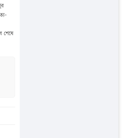
প্রতিষ্ঠান
ুর
্য-
সব শেষে