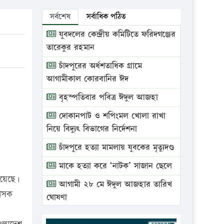
সর্বশেষ
সর্বাধিক পঠিত
যুবদলের কেন্দ্রীয় কমিটিতে ফরিদগঞ্জের
তারেকুর রহমান
চাঁদপুরের অর্ধশতাধিক গ্রামে
আগামীকাল কোরবানির ঈদ
বৃহস্পতিবার পবিত্র ঈদুল আজহা
দোকানপাট ও শপিংমল খোলা রাখা
নিয়ে বিদ্যুৎ বিভাগের নির্দেশনা
চাঁদপুরে হত্যা মামলায় যুবকের মৃত্যুদণ্ড
মাকে হত্যা করে ‘নাটক’ সাজান ছেলে
য়েছে।
আগামী ২৮ মে ঈদুল আজহার তারিখ
শাসক
ঘোষণা
ভ্রাম্যমাণ আদালতে দুইটি প্রতিষ্ঠানকে