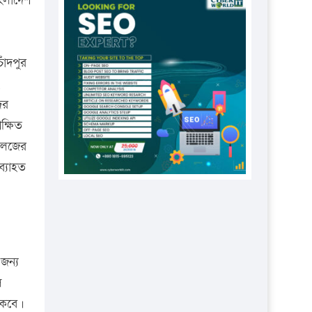
াংলাদেশ
প্রতিষ্ঠানকে ৪০হাজার টাকা জরিমানা।
এবার লঞ্চের ভাড়া বাড়ল
১৭ থেকে ২১ শতাংশ বিদ্যুতের দাম
াঁদপুর
বাড়ানোর প্রস্তাব পিডিবির
১৬ মে চাঁদপুর ও ২৫ মে ফেনী সফরে
ের
যাবেন প্রধানমন্ত্রী
ক্ষিত
কলেজের
উচ্চশিক্ষায় গৌরবময় অর্জন: পূর্ণ
স্কলারশিপে যুক্তরাষ্ট্রে পিএইচডি করছেন
ব্যাহত
কুয়েটের কৃতি…
সারা দেশে বজ্রাঘাতে ১৪ জনের
প্রাণহানি
কঠোর হচ্ছে এসএসসি ও এইচএসসি
জন্য
পরীক্ষা
ে
ফরিদগঞ্জে আগুনে পুড়লো ৬ ব্যবসা
াকবে।