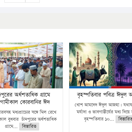
ঁদপুরের অর্ধশতাধিক গ্রামে
বৃহস্পতিবার পবিত্র ঈদুল
গামীকাল কোরবানির ঈদ
খোশ আমদেদ ঈদুল আজহা। যথাযথ
মর্যাদা ও ভাবগাম্ভীর্যের মধ্য দিয়
বসহ মধ্যপ্রাচ্যের সঙ্গে মিল রেখে
বৃহস্পতিবার ১০...
বিস্তারি
াল বুধবার চাঁদপুরের অর্ধশতাধিক
গ্রামে...
বিস্তারিত