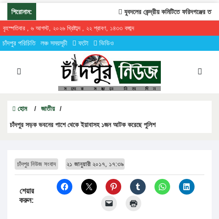
শিরোনাম:
যুবদলের কেন্দ্রীয় কমিটিতে ফরিদগঞ্জের তারেকু
বৃহস্পতিবার , ৬ আগস্ট, ২০২৬ খ্রিষ্টাব্দ , ২২ শ্রাবণ, ১৪৩৩ বঙ্গাব্দ
চাঁদপুর পরিচিতি
লঞ্চ সময়সূচী
ফটো
ভিডিও
হোম
/
জাতীয়
/
চাঁদপুর সড়ক ভবনের পাশে থেকে ইয়াবাসহ ১জন আটক করেছে পুলিশ
চাঁদপুর নিউজ সংবাদ
২১ জানুয়ারী ২০১৭, ১৭:৩৯
শেয়ার
করুন: