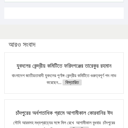
১৭ থেকে ২১ শতাংশ বিদ্যুতের দাম বাড়ানোর প্রস্তাব পিডিবির
১৬ মে চাঁদপুর ও ২৫ মে ফেনী সফরে যাবেন প্রধানমন্ত্রী
উচ্চশিক্ষায় গৌরবময় অর্জন: পূর্ণ স্কলারশিপে যুক্তরাষ্ট্রে পিএইচডি
করছেন কুয়েটের কৃতি…
আরও সংবাদ
সারা দেশে বজ্রাঘাতে ১৪ জনের প্রাণহানি
কঠোর হচ্ছে এসএসসি ও এইচএসসি পরীক্ষা
যুবদলের কেন্দ্রীয় কমিটিতে ফরিদগঞ্জের তারেকুর রহমান
ফরিদগঞ্জে আগুনে পুড়লো ৬ ব্যবসা প্রতিষ্ঠান
বাংলাদেশ জাতীয়তাবাদী যুবদলের পূর্ণাঙ্গ কেন্দ্রীয় কমিটিতে গুরুত্বপূর্ণ পদ লাভ
করেছেন...
বিস্তারিত
চাঁদপুরের অর্ধশতাধিক গ্রামে আগামীকাল কোরবানির ঈদ
সৌদি আরবসহ মধ্যপ্রাচ্যের সঙ্গে মিল রেখে আগামীকাল বুধবার চাঁদপুরের