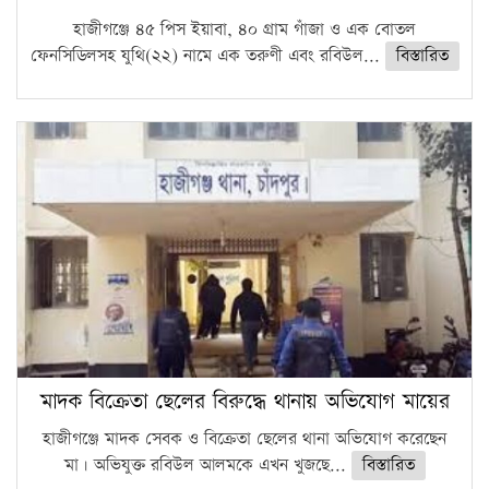
হাজীগঞ্জে ৪৫ পিস ইয়াবা, ৪০ গ্রাম গাঁজা ও এক বোতল
ফেনসিডিলসহ যুথি(২২) নামে এক তরুণী এবং রবিউল...
বিস্তারিত
মাদক বিক্রেতা ছেলের বিরুদ্ধে থানায় অভিযোগ মায়ের
হাজীগঞ্জে মাদক সেবক ও বিক্রেতা ছেলের থানা অভিযোগ করেছেন
মা। অভিযুক্ত রবিউল আলমকে এখন খুজছে...
বিস্তারিত