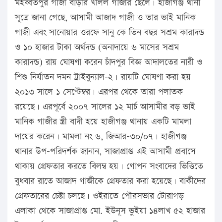
মহব্বতপুর গাজী বাড়ীর খলিল গাজীর ছেলে। হাজীগঞ্জ থানা
সূত্রে জানা গেছে, আসামী আজাদ গাজী ও তার ভাই মানিক
গাজী এবং সানোয়ার ওরফে সানু কে তিন বছর সশ্রম কারাদন্ড
ও ১০ হাজার টাকা অর্থদন্ড (অনাদায়ে ৬ মাসের সশ্রম
কারাদন্ড) রায় ঘোষণা করেন চাঁদপুর বিজ্ঞ আদালতের নারী ও
শিশু নির্যাতন দমন ট্রাইবুন্যাল-২। রায়টি ঘোষণা করা হয়
২০১৩ সালে ১ সেপ্টেম্বর। এরপর থেকে তারা পলাতক
রয়েছে। এরপূর্বে ২০০৭ সালের ১২ মার্চ আসামীর বড় ভাই
মানিক গাজীর স্ত্রী বাদী হয়ে হাজীগঞ্জ থানায় একটি মামলা
দায়ের করেন। মামলা নং ৬, জিআর-৩০/০৭। হাজীগঞ্জ
থানার উপ-পরিদর্শক জানান, সাজাপ্রাপ্ত এই আসামী প্রবাসে
থাকায় গ্রেফতার করতে বিলম্ব হয়। গোপন সংবাদের ভিত্তিতে
বুধবার রাতে আজাদ গাজীকে গ্রেফতার করা হয়েছে। বাকীদের
গ্রেফতারের চেষ্টা চলছে। ওইরাতে পৌরসভার টোরাগড়
এলাকা থেকে সাজাপ্রাপ্ত মো. ইউনূস ভুইয়া ১৪লাখ ৫২ হাজার