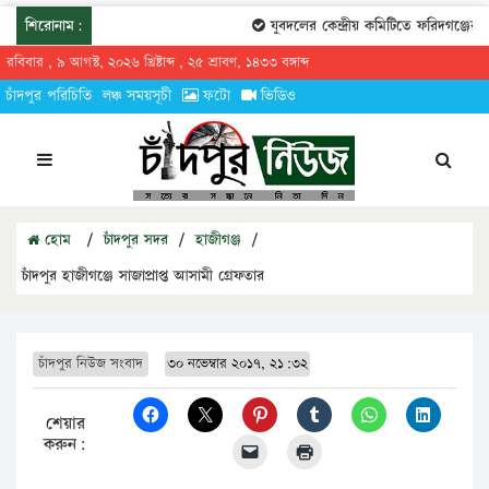
শিরোনাম:
যুবদলের কেন্দ্রীয় কমিটিতে ফরিদগঞ্জের তারে
রবিবার , ৯ আগস্ট, ২০২৬ খ্রিষ্টাব্দ , ২৫ শ্রাবণ, ১৪৩৩ বঙ্গাব্দ
চাঁদপুর পরিচিতি
লঞ্চ সময়সূচী
ফটো
ভিডিও
হোম
/
চাঁদপুর সদর
/
হাজীগঞ্জ
/
চাঁদপুর হাজীগঞ্জে সাজাপ্রাপ্ত আসামী গ্রেফতার
চাঁদপুর নিউজ সংবাদ
৩০ নভেম্বার ২০১৭, ২১:৩২
শেয়ার
করুন: