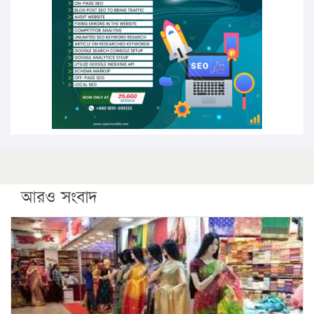
পিএইচডি করছেন কুয়েটের কৃতি…
সারা দেশে বজ্রাঘাতে ১৪ জনের প্রাণহানি
কঠোর হচ্ছে এসএসসি ও এইচএসসি পরীক্ষা
ফরিদগঞ্জে আগুনে পুড়লো ৬ ব্যবসা প্রতিষ্ঠান
আরও সংবাদ