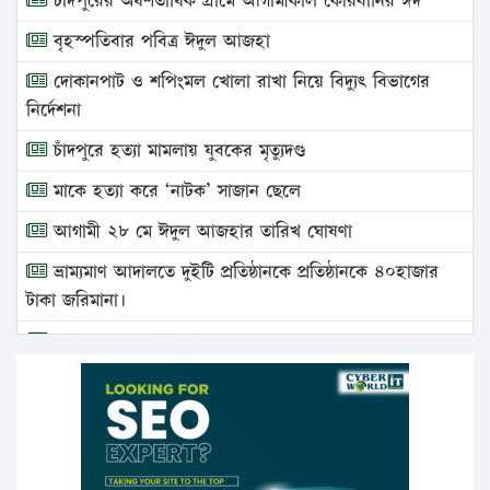
চাঁদপুরের অর্ধশতাধিক গ্রামে আগামীকাল কোরবানির ঈদ
বৃহস্পতিবার পবিত্র ঈদুল আজহা
দোকানপাট ও শপিংমল খোলা রাখা নিয়ে বিদ্যুৎ বিভাগের
নির্দেশনা
চাঁদপুরে হত্যা মামলায় যুবকের মৃত্যুদণ্ড
মাকে হত্যা করে ‘নাটক’ সাজান ছেলে
আগামী ২৮ মে ঈদুল আজহার তারিখ ঘোষণা
ভ্রাম্যমাণ আদালতে দুইটি প্রতিষ্ঠানকে প্রতিষ্ঠানকে ৪০হাজার
টাকা জরিমানা।
এবার লঞ্চের ভাড়া বাড়ল
১৭ থেকে ২১ শতাংশ বিদ্যুতের দাম বাড়ানোর প্রস্তাব পিডিবির
১৬ মে চাঁদপুর ও ২৫ মে ফেনী সফরে যাবেন প্রধানমন্ত্রী
উচ্চশিক্ষায় গৌরবময় অর্জন: পূর্ণ স্কলারশিপে যুক্তরাষ্ট্রে