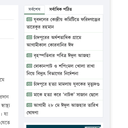
সর্বশেষ
সর্বাধিক পঠিত
যুবদলের কেন্দ্রীয় কমিটিতে ফরিদগঞ্জের
তারেকুর রহমান
চাঁদপুরের অর্ধশতাধিক গ্রামে
আগামীকাল কোরবানির ঈদ
বৃহস্পতিবার পবিত্র ঈদুল আজহা
দোকানপাট ও শপিংমল খোলা রাখা
নিয়ে বিদ্যুৎ বিভাগের নির্দেশনা
যমে
চাঁদপুরে হত্যা মামলায় যুবকের মৃত্যুদণ্ড
মাকে হত্যা করে ‘নাটক’ সাজান ছেলে
্রদান
াস্থ্য
আগামী ২৮ মে ঈদুল আজহার তারিখ
ঘোষণা
ন। যা
া যেতে
ভ্রাম্যমাণ আদালতে দুইটি প্রতিষ্ঠানকে