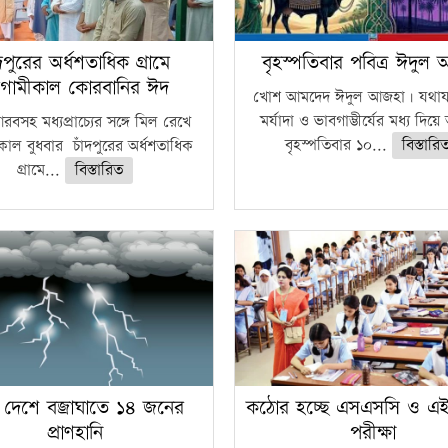
ঁদপুরের অর্ধশতাধিক গ্রামে
বৃহস্পতিবার পবিত্র ঈদুল
গামীকাল কোরবানির ঈদ
খোশ আমদেদ ঈদুল আজহা। যথাযথ
মর্যাদা ও ভাবগাম্ভীর্যের মধ্য দিয়
বসহ মধ্যপ্রাচ্যের সঙ্গে মিল রেখে
বৃহস্পতিবার ১০...
বিস্তারি
াল বুধবার চাঁদপুরের অর্ধশতাধিক
গ্রামে...
বিস্তারিত
 দেশে বজ্রাঘাতে ১৪ জনের
কঠোর হচ্ছে এসএসসি ও এ
প্রাণহানি
পরীক্ষা