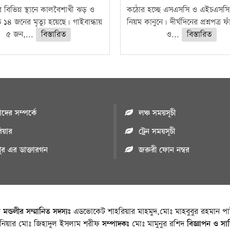
 বিভিন্ন স্থানে কালবৈশাখী ঝড় ও
কঠোর হচ্ছে এসএসসি ও এইচএসসি 
ে ১৪ জনের মৃত্যু হয়েছে। গাইবান্ধায়
নিয়ম কানুনে। দীর্ঘদিনের প্রশ্নপত্র 
৫ জন,...
বিস্তারিত
ও...
বিস্তারিত
ের সম্পর্কে
লঞ্চ সময়সূচী
রিয়ার
ট্রেন সময়সূচী
পুর এর ডাক্তারগন
জরুরী ফোন নম্বর
া মন্ডলীর সম্মানিত সদস্যঃ
এডভোকেট শাহরিয়ার মাহমুদ,মোঃ মাহবুবুর রহমান পাট
জিনিয়ার মোঃ জিহাদুল ইসলাম শরীফ
সম্পাদকঃ
মোঃ মামুনুর রশিদ
বিজ্ঞাপন ও সা