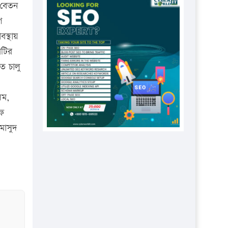
প্রতিষ্ঠানকে ৪০হাজার টাকা জরিমানা।
ে বেতন
ণ
এবার লঞ্চের ভাড়া বাড়ল
বস্থায়
১৭ থেকে ২১ শতাংশ বিদ্যুতের দাম
িটির
বাড়ানোর প্রস্তাব পিডিবির
ে চালু
১৬ মে চাঁদপুর ও ২৫ মে ফেনী সফরে
যাবেন প্রধানমন্ত্রী
লম,
উচ্চশিক্ষায় গৌরবময় অর্জন: পূর্ণ
িফ
স্কলারশিপে যুক্তরাষ্ট্রে পিএইচডি করছেন
মাসুদ
কুয়েটের কৃতি…
সারা দেশে বজ্রাঘাতে ১৪ জনের
প্রাণহানি
কঠোর হচ্ছে এসএসসি ও এইচএসসি
পরীক্ষা
ফরিদগঞ্জে আগুনে পুড়লো ৬ ব্যবসা