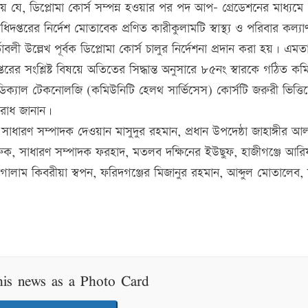
্ত হয় যে, ডিপ্লোমা কোর্স সম্পন্ন হওয়ার পর পদ আপ- গ্রেডেশনের মাধ্যম
অধিদপ্তরের নির্দেশ মোতাবেক প্রণিত কারীকুলামটি স্বাস্থ্য ও পরিবার কল্যা
াবলী উল্লেখ পূর্বক ডিপ্লোমা কোর্স চালুর নির্দেশনা প্রদান করা হয়। এমতা
অধিদপ্তরের সংশ্লিষ্ট বিষয়ে অতিতের সিদ্ধান্ত অনুসারে ৮৫নং স্বারকে গঠিত কম
ডিক্যাল টেকনোলজি (কমিউনিটি হেলথ সার্ভিসেস) কোর্সটি জরুরী ভিত্তিত
নুরোধ জানান।
ধারণ সম্পাদক দেওয়ান মাসুদুর রহমান, প্রধান উপদেষ্ঠা জাহাঙ্গীর আ
ক, সাধারণ সম্পাদক ফরহাদ, মতলব দক্ষিনের ইউছুফ, হাজীগঞ্জে আর
গোলাম কিবরীয়া স্বপন, ফরিদগঞ্জের মিজানুর রহমান, আব্দুল মোতালেব, 
his news as a Photo Card