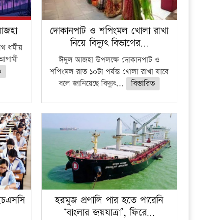
 আজহা
দোকানপাট ও শপিংমল খোলা রাখা
নিয়ে বিদ্যুৎ বিভাগের…
 ধর্মীয়
ে আগামী
ঈদুল আজহা উপলক্ষে দোকানপাট ও
ত
শপিংমল রাত ১০টা পর্যন্ত খোলা রাখা যাবে
বলে জানিয়েছে বিদ্যুৎ...
বিস্তারিত
ইচএসসি
হরমুজ প্রণালি পার হতে পারেনি
‘বাংলার জয়যাত্রা’, ফিরে…