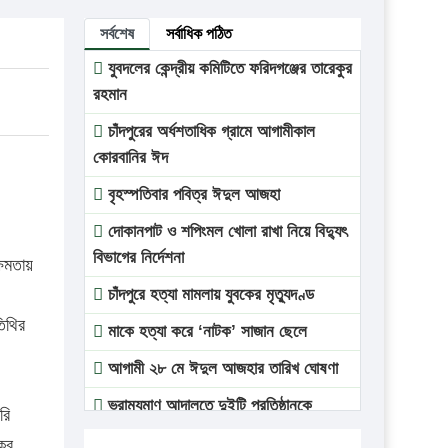
সর্বশেষ
সর্বাধিক পঠিত
যুবদলের কেন্দ্রীয় কমিটিতে ফরিদগঞ্জের তারেকুর
রহমান
চাঁদপুরের অর্ধশতাধিক গ্রামে আগামীকাল
কোরবানির ঈদ
বৃহস্পতিবার পবিত্র ঈদুল আজহা
দোকানপাট ও শপিংমল খোলা রাখা নিয়ে বিদ্যুৎ
বিভাগের নির্দেশনা
্ষমতায়
চাঁদপুরে হত্যা মামলায় যুবকের মৃত্যুদণ্ড
তিথির
মাকে হত্যা করে ‘নাটক’ সাজান ছেলে
আগামী ২৮ মে ঈদুল আজহার তারিখ ঘোষণা
ভ্রাম্যমাণ আদালতে দুইটি প্রতিষ্ঠানকে
রি
প্রতিষ্ঠানকে ৪০হাজার টাকা জরিমানা।
কুর