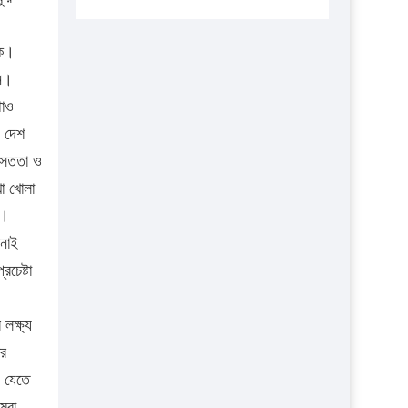
এবার লঞ্চের ভাড়া বাড়ল
েক।
১৭ থেকে ২১ শতাংশ বিদ্যুতের দাম বাড়ানোর
প্রস্তাব পিডিবির
েন।
থাও
১৬ মে চাঁদপুর ও ২৫ মে ফেনী সফরে যাবেন
। দেশ
প্রধানমন্ত্রী
ত সততা ও
উচ্চশিক্ষায় গৌরবময় অর্জন: পূর্ণ স্কলারশিপে
খা খোলা
যুক্তরাষ্ট্রে পিএইচডি করছেন কুয়েটের কৃতি…
ন।
সারা দেশে বজ্রাঘাতে ১৪ জনের প্রাণহানি
ানাই
কঠোর হচ্ছে এসএসসি ও এইচএসসি পরীক্ষা
চেষ্টা
ফরিদগঞ্জে আগুনে পুড়লো ৬ ব্যবসা প্রতিষ্ঠান
লক্ষ্য
ার
ে যেতে
মরা