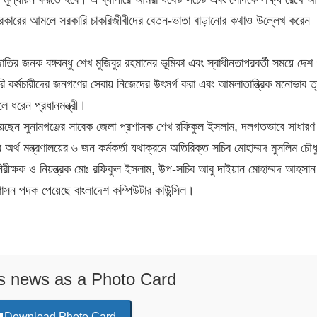
সরকারের আমলে সরকারি চাকরিজীবীদের বেতন-ভাতা বাড়ানোর কথাও উল্লেখ করেন
জাতির জনক বঙ্গবন্ধু শেখ মুজিবুর রহমানের ভূমিকা এবং স্বাধীনতাপরবর্তী সময়ে দেশ
রি কর্মচারীদের জনগণের সেবায় নিজেদের উৎসর্গ করা এবং আমলাতান্ত্রিক মনোভাব ত
ে ধরেন প্রধানমন্ত্রী।
েছেন সুনামগঞ্জের সাবেক জেলা প্রশাসক শেখ রফিকুল ইসলাম, দলগতভাবে সাধারণ ক
্থ মন্ত্রণালয়ের ৬ জন কর্মকর্তা যথাক্রমে অতিরিক্ত সচিব মোহাম্মদ মুসলিম চৌধুর
িরীক্ষক ও নিয়ন্ত্রক মোঃ রফিকুল ইসলাম, উপ-সচিব আবু দাইয়ান মোহাম্মদ আহসান
প্রশাসন পদক পেয়েছে বাংলাদেশ কম্পিউটার কাউন্সিল।
is news as a Photo Card
Download Photo Card