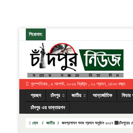
শিরোনাম:
বৃহস্পতিবার , ৬ আগস্ট, ২০২৬ খ্রিষ্টাব্দ , ২২ শ্রাবণ, ১৪৩৩ বঙ্গাব্দ
প্রচ্ছদ
চাঁদপুর
জাতীয়
আন্তর্জাতিক
ফিচার 
চাঁদপুর এর ডাক্তারগন
হোম
/
জাতীয়
/
জনপ্রশাসন পদক প্রদান অনুষ্ঠান ২০১৭ ঳চাঁদপুরের জ