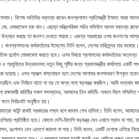
 ইসলাম। বিশেষ অতিথির বক্তব্য রাখেন জনপ্রশাসন প্রতিমন্ত্রী ইসমত আরা সাদ
 ড. মো. মোজাম্মেল হক খান। এছাড়া মন্ত্রিপরিষদ সচিব সফিউল আলম বক্তব্য রাখ
ার যে উন্নয়ন করছে তা জনগণ দেখতে পারছে। এজন্য সরকারের ওপর জনগণের আস্
নপ্রশাসনের কর্মকর্তাদের উদ্দেশ্যে তিনি বলেন, দেশের দারিদ্র্যের হার কমেছে
কৃতিক দুর্যোগ মোকাবেলা করতে হবে। এসব বিষয়ে প্রশাসনের কর্মকর্তাদের অত্যন্
 প্রযুক্তির উদ্ভাবনসহ নতুন কিছু সৃষ্টির জন্য প্রধানমন্ত্রীর কার্যালয়ে একটি শা
করা হয়েছে। এসব প্রকল্প বাস্তবায়ন হলে দেশের আপামর জনসাধারণ উপকৃত হবে
ু করেছিল এবং নির্বাচন যাতে না হয় সে জন্য নানা ষড়যন্ত্র করছিল। আমি ধন্যবাদ জ
া রক্ষাকারী বাহিনীর সকল সদস্যদের, আমাদের তিন বাহিনী- সকলে মিলে সম্মিলিত প্র
ফলে নির্বাচনটা অনুষ্ঠিত হয়।
রযাত্রা অটুট রাখাই সরকারের লক্ষ্য বলে জানান শেখ হাসিনা। তিনি বলেন, আমাদের 
ণ এশিয়ায় প্রতিষ্ঠিত হবে। কোনো দেশি-বিদেশি ষড়যন্ত্র যেন এখানে স্থান না পায়, য
াসন, দুঃশাসন যেন এদেশে জায়গা না পায়। তিনি বলেন, একটি দেশকে এগিয়ে নিয়
ে মূল্যায়ন করতে হবে। এ ব্যাপারে আমরা যথেষ্ট সচেষ্ট এবং সেদিকে লক্ষ্য রেখে আ