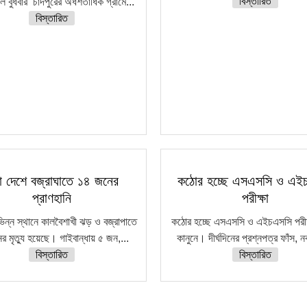
বিস্তারিত
 বুধবার চাঁদপুরের অর্ধশতাধিক গ্রামে...
বিস্তারিত
া দেশে বজ্রাঘাতে ১৪ জনের
কঠোর হচ্ছে এসএসসি ও এই
প্রাণহানি
পরীক্ষা
ভিন্ন স্থানে কালবৈশাখী ঝড় ও বজ্রাপাতে
কঠোর হচ্ছে এসএসসি ও এইচএসসি পরীক্
র মৃত্যু হয়েছে। গাইবান্ধায় ৫ জন,...
কানুনে। দীর্ঘদিনের প্রশ্নপত্র ফাঁস, 
বিস্তারিত
বিস্তারিত