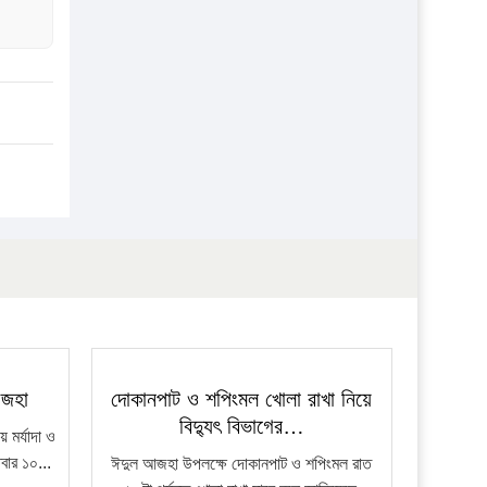
আজহা
দোকানপাট ও শপিংমল খোলা রাখা নিয়ে
বিদ্যুৎ বিভাগের…
মর্যাদা ও
িবার ১০...
ঈদুল আজহা উপলক্ষে দোকানপাট ও শপিংমল রাত