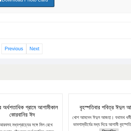
Previous
Next
রের অর্ধশতাধিক গ্রামে আগামীকাল
বৃহস্পতিবার পবিত্র ঈদুল 
কোরবানির ঈদ
খোশ আমদেদ ঈদুল আজহা। যথাযথ ধর্মীয় 
ভাবগাম্ভীর্যের মধ্য দিয়ে আগামী বৃহস্পত
আরবসহ মধ্যপ্রাচ্যের সঙ্গে মিল রেখে