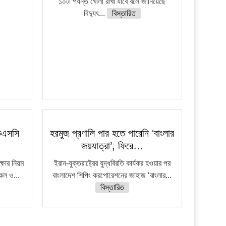
১০টা পর্যন্ত খোলা রাখা যাবে বলে জানিয়েছে
বিদ্যুৎ...
বিস্তারিত
চএসসি
হরমুজ প্রণালি পার হতে পারেনি ‘বাংলার
জয়যাত্রা’, ফিরে…
ষার নিয়ম
ইরান-যুক্তরাষ্ট্রের যুদ্ধবিরতি কার্যকর হওয়ার পর
নকল ও...
বাংলাদেশ শিপিং করপোরেশনের জাহাজ ‘বাংলার...
বিস্তারিত