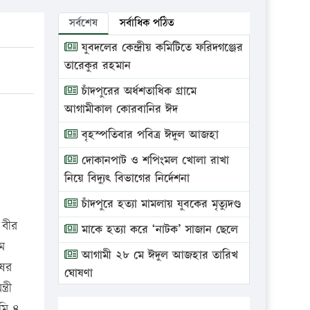
সর্বশেষ
সর্বাধিক পঠিত
যুবদলের কেন্দ্রীয় কমিটিতে ফরিদগঞ্জের
তারেকুর রহমান
চাঁদপুরের অর্ধশতাধিক গ্রামে
আগামীকাল কোরবানির ঈদ
বৃহস্পতিবার পবিত্র ঈদুল আজহা
দোকানপাট ও শপিংমল খোলা রাখা
নিয়ে বিদ্যুৎ বিভাগের নির্দেশনা
চাঁদপুরে হত্যা মামলায় যুবকের মৃত্যুদণ্ড
 বীর
মাকে হত্যা করে ‘নাটক’ সাজান ছেলে
মে
আগামী ২৮ মে ঈদুল আজহার তারিখ
ষের
ঘোষণা
্রী
ভ্রাম্যমাণ আদালতে দুইটি প্রতিষ্ঠানকে
মি ৪