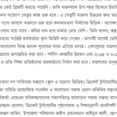
ে কেউ ব্রিজটি করতে পারেনি। আমি মতলবকে উপ-শহর হিসেবে উন্নত
তলব সংযোগ সেতুর কাজ শুরু হবে। এ সেতুটি মতলব উত্তরের জন্য অ
গ্যাস আসলে মতলবে শুরু হবে কলকারখানা নির্মাণের হিড়িক। অপেক্ষা
সোনা হয়ে যাবে। জমির দাম হবে ঢাকার চেয়ে বেশি। তিনি বলেন, স্বল্
ধ্যে সংশ্লিষ্ট কর্মকর্তারা স্থান ভিজিট করে গেছেন। আগামী মাসেই ফের
কে বাংলাদেশ বিশ্বে অনেক সুনামের সাথে এগিয়ে চলছে। খেলাধুলায় মতল
য়ামে রূপান্তরিত করা হবে। পর্যটন কেন্দ্রটির উন্নয়ন এবং ২০১৪ ও ২০
ও প্রতি শিক্ষা প্রতিষ্ঠানের অবকাঠামো নির্মাণ করা হবে। মতলবের মানু
শ সাকিবের সন্ধানে (স্কুল ও মাদ্রাসা ভিত্তিক) ক্রিকেট টুর্নামেন্টের
ষা সমিতি আয়োজিত সংবর্ধনা ও আলোচনা সভায় প্রধান অতিথির বক্তব্য
র্মকর্তা একেএম মনিরুজ্জামানের সভাপতিত্বে আলোচনা সভায় বক্তব্য রাখ
জাদ হোসেন, ক্রিকেট টুর্নামেন্টের পৃষ্ঠপোষক ও শিক্ষানুরাগী প্রকৌশলী
রুহুল আমিন, উপজেলা পরিষদের ভাইস চেয়ারম্যান আইয়ুব আলী, ছেং