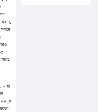
প্রতিষ্ঠানকে ৪০হাজার টাকা জরিমানা।
ি
এবার লঞ্চের ভাড়া বাড়ল
নেক
১৭ থেকে ২১ শতাংশ বিদ্যুতের দাম
 করুন,
বাড়ানোর প্রস্তাব পিডিবির
প সময়ে
১৬ মে চাঁদপুর ও ২৫ মে ফেনী সফরে
ি
যাবেন প্রধানমন্ত্রী
বেরও
১৫
উচ্চশিক্ষায় গৌরবময় অর্জন: পূর্ণ
স্কলারশিপে যুক্তরাষ্ট্রে পিএইচডি করছেন
ষ যাতে
কুয়েটের কৃতি…
সারা দেশে বজ্রাঘাতে ১৪ জনের
প্রাণহানি
ে মায়া
কঠোর হচ্ছে এসএসসি ও এইচএসসি
েন
পরীক্ষা
 মমিনুল
ফরিদগঞ্জে আগুনে পুড়লো ৬ ব্যবসা
গারচর