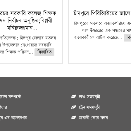
ারচর সরকারি কলেজ শিক্ষক
চাঁদপুরে পিবিআিইয়ের জাল
দ নির্বাচন অনুষ্ঠিত;বিপ্লবী
চাঁদপুরের মতলবে অজ্ঞাতপরিচয় এ
মনিরুজ্জামান…
লাশ উদ্ধারের এক সপ্তাহের মা
হত্যাকারীকে আটক করেছে...
বি
 প্রতিবেদক: চাঁদপুর জেলার মতলব
তর উপজেলার ছেংগারচর সরকারি
র শিক্ষক পরিষদ...
বিস্তারিত
ের সম্পর্কে
লঞ্চ সময়সূচী
রিয়ার
ট্রেন সময়সূচী
পুর এর ডাক্তারগন
জরুরী ফোন নম্বর