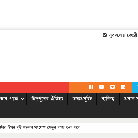
যুবদলের কেন্দ্রীয়
িচার পাতা
চাঁদপুরের ঐতিহ্য
তথ্যপ্রযুক্তি
ব্যক্তিত্ব
প্রবাস 
া নদীর উপর দুই মতলব সংযোগ সেতুর কাজ শুরু হবে