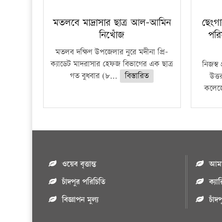
মতলবে মাদ্রাসার ছাত্র আল-আমিন
ছেংগ
নিখোঁজ
পরিষ
মতলব দক্ষিণ উপজেলার নুরে মদীনা প্রি-
ক্যাডেট মাদরাসার হেফজ বিভাগের এক ছাত্র
নিজস্ব
গত বুধবার (৮...
বিস্তারিত
উত্
কলেজে
ওয়েব বৃত্তান্ত
আমাদ
চাঁদপুর পরিচিতি
ক্যা
বিজ্ঞাপন মুল্য
চাঁদ