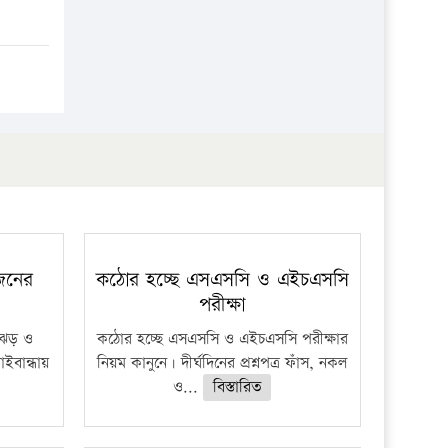
 জনের
কঠোর হচ্ছে এসএসসি ও এইচএসসি
পরীক্ষা
ী ঝড় ও
কঠোর হচ্ছে এসএসসি ও এইচএসসি পরীক্ষার
াইবান্ধায়
নিয়ম কানুনে। দীর্ঘদিনের প্রশ্নপত্র ফাঁস, নকল
ও...
বিস্তারিত