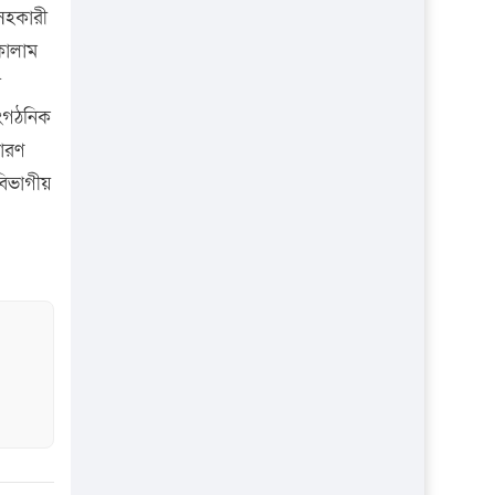
প্রতিষ্ঠান
সহকারী
কালাম
া
াংগঠনিক
ধারণ
বিভাগীয়