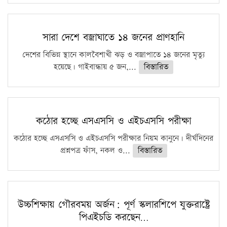
সারা দেশে বজ্রাঘাতে ১৪ জনের প্রাণহানি
দেশের বিভিন্ন স্থানে কালবৈশাখী ঝড় ও বজ্রাপাতে ১৪ জনের মৃত্যু
হয়েছে। গাইবান্ধায় ৫ জন,...
বিস্তারিত
কঠোর হচ্ছে এসএসসি ও এইচএসসি পরীক্ষা
কঠোর হচ্ছে এসএসসি ও এইচএসসি পরীক্ষার নিয়ম কানুনে। দীর্ঘদিনের
প্রশ্নপত্র ফাঁস, নকল ও...
বিস্তারিত
উচ্চশিক্ষায় গৌরবময় অর্জন: পূর্ণ স্কলারশিপে যুক্তরাষ্ট্রে
পিএইচডি করছেন…