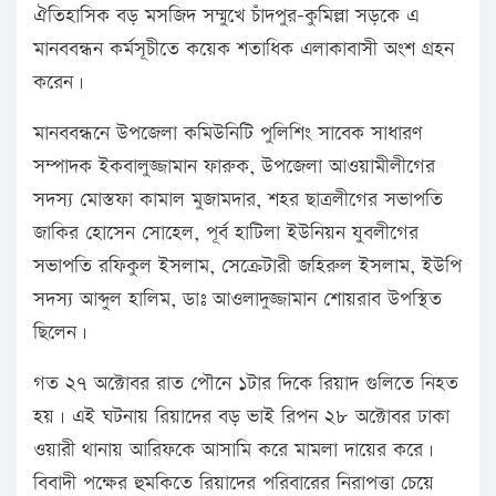
ঐতিহাসিক বড় মসজিদ সম্মুখে চাঁদপুর-কুমিল্লা সড়কে এ
মানববন্ধন কর্মসূচীতে কয়েক শতাধিক এলাকাবাসী অংশ গ্রহন
করেন।
মানববন্ধনে উপজেলা কমিউনিটি পুলিশিং সাবেক সাধারণ
সম্পাদক ইকবালুজ্জামান ফারুক, উপজেলা আওয়ামীলীগের
সদস্য মোস্তফা কামাল মুজামদার, শহর ছাত্রলীগের সভাপতি
জাকির হোসেন সোহেল, পূর্ব হাটিলা ইউনিয়ন যুবলীগের
সভাপতি রফিকুল ইসলাম, সেক্রেটারী জহিরুল ইসলাম, ইউপি
সদস্য আব্দুল হালিম, ডাঃ আওলাদুজ্জামান শোয়রাব উপস্থিত
ছিলেন।
গত ২৭ অক্টোবর রাত পৌনে ১টার দিকে রিয়াদ গুলিতে নিহত
হয়। এই ঘটনায় রিয়াদের বড় ভাই রিপন ২৮ অক্টোবর ঢাকা
ওয়ারী থানায় আরিফকে আসামি করে মামলা দায়ের করে।
বিবাদী পক্ষের হুমকিতে রিয়াদের পরিবারের নিরাপত্তা চেয়ে