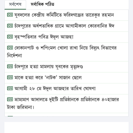
সর্বশেষ
সর্বাধিক পঠিত
যুবদলের কেন্দ্রীয় কমিটিতে ফরিদগঞ্জের তারেকুর রহমান
চাঁদপুরের অর্ধশতাধিক গ্রামে আগামীকাল কোরবানির ঈদ
বৃহস্পতিবার পবিত্র ঈদুল আজহা
দোকানপাট ও শপিংমল খোলা রাখা নিয়ে বিদ্যুৎ বিভাগের
নির্দেশনা
চাঁদপুরে হত্যা মামলায় যুবকের মৃত্যুদণ্ড
মাকে হত্যা করে ‘নাটক’ সাজান ছেলে
আগামী ২৮ মে ঈদুল আজহার তারিখ ঘোষণা
ভ্রাম্যমাণ আদালতে দুইটি প্রতিষ্ঠানকে প্রতিষ্ঠানকে ৪০হাজার
টাকা জরিমানা।
এবার লঞ্চের ভাড়া বাড়ল
১৭ থেকে ২১ শতাংশ বিদ্যুতের দাম বাড়ানোর প্রস্তাব পিডিবির