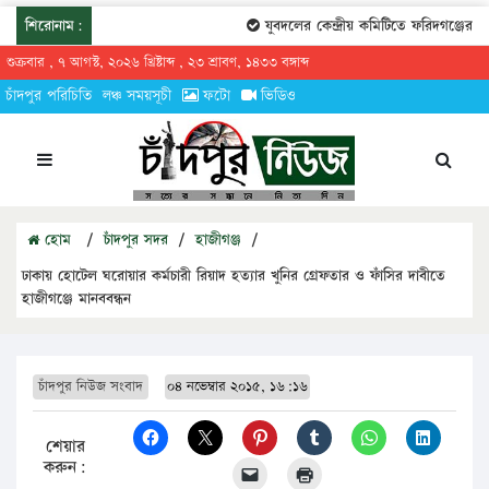
শিরোনাম:
যুবদলের কেন্দ্রীয় কমিটিতে ফরিদগঞ্জের তার
শুক্রবার , ৭ আগস্ট, ২০২৬ খ্রিষ্টাব্দ , ২৩ শ্রাবণ, ১৪৩৩ বঙ্গাব্দ
চাঁদপুর পরিচিতি
লঞ্চ সময়সূচী
ফটো
ভিডিও
হোম
/
চাঁদপুর সদর
/
হাজীগঞ্জ
/
ঢাকায় হোটেল ঘরোয়ার কর্মচারী রিয়াদ হত্যার খুনির গ্রেফতার ও ফাঁসির দাবীতে
হাজীগঞ্জে মানববন্ধন
চাঁদপুর নিউজ সংবাদ
০৪ নভেম্বার ২০১৫, ১৬:১৬
শেয়ার
করুন: