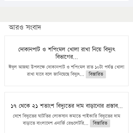
১৬ মে চাঁদপুর ও ২৫ মে ফেনী সফরে যাবেন প্রধানমন্ত্রী
উচ্চশিক্ষায় গৌরবময় অর্জন: পূর্ণ স্কলারশিপে যুক্তরাষ্ট্রে
পিএইচডি করছেন কুয়েটের কৃতি…
আরও সংবাদ
সারা দেশে বজ্রাঘাতে ১৪ জনের প্রাণহানি
কঠোর হচ্ছে এসএসসি ও এইচএসসি পরীক্ষা
দোকানপাট ও শপিংমল খোলা রাখা নিয়ে বিদ্যুৎ
বিভাগের…
ফরিদগঞ্জে আগুনে পুড়লো ৬ ব্যবসা প্রতিষ্ঠান
ঈদুল আজহা উপলক্ষে দোকানপাট ও শপিংমল রাত ১০টা পর্যন্ত খোলা
রাখা যাবে বলে জানিয়েছে বিদ্যুৎ...
বিস্তারিত
১৭ থেকে ২১ শতাংশ বিদ্যুতের দাম বাড়ানোর প্রস্তাব…
দেশে বিদ্যুতের ঘাটতির লোকসান কমাতে পাইকারি বিদ্যুতের দাম
বাড়াতে বাংলাদেশ এনার্জি রেগুলেটরি...
বিস্তারিত