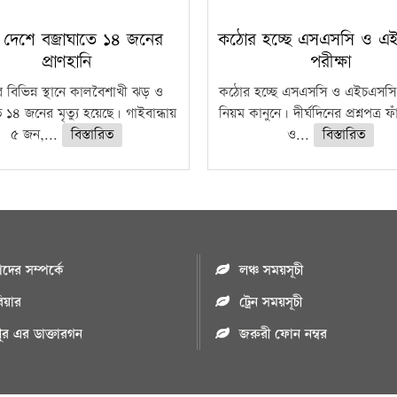
 দেশে বজ্রাঘাতে ১৪ জনের
কঠোর হচ্ছে এসএসসি ও এ
প্রাণহানি
পরীক্ষা
 বিভিন্ন স্থানে কালবৈশাখী ঝড় ও
কঠোর হচ্ছে এসএসসি ও এইচএসসি 
ে ১৪ জনের মৃত্যু হয়েছে। গাইবান্ধায়
নিয়ম কানুনে। দীর্ঘদিনের প্রশ্নপত্র 
৫ জন,...
বিস্তারিত
ও...
বিস্তারিত
ের সম্পর্কে
লঞ্চ সময়সূচী
রিয়ার
ট্রেন সময়সূচী
পুর এর ডাক্তারগন
জরুরী ফোন নম্বর