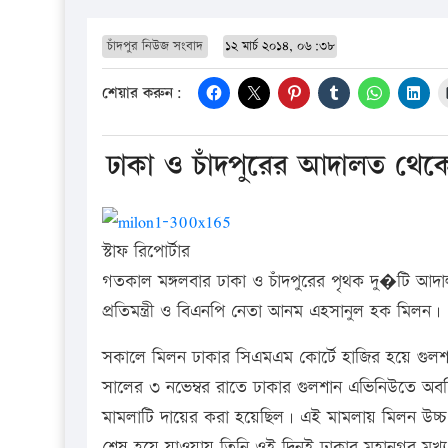
চাঁদপুর নিউজ সংবাদ
১২ মার্চ ২০১৪, ০৬:৩৮
শেয়ার করুন:
ঢাকা ও চাঁদপুরের আদালত থেক
স্টাফ রিপোর্টার
গতকাল মঙ্গলবার ঢাকা ও চাঁদপুরের পৃথক দু�টি আদ
প্রতিমন্ত্রী ও বিএনপি নেতা আনম এহসানুল হক মিলন।
সকালে মিলন ঢাকার সিএমএম কোর্টে হাজির হয়ে গুল
সালের ৩ নভেম্বর রাতে ঢাকার গুলশান এভিনিউতে অবস্থি
মামলাটি দায়ের করা হয়েছিল। এই মামলায় মিলন উচ্চ
শেষ হয়ে যাওয়ায় তিনি ওই দিনই ঢাকার মহানগর মুখ