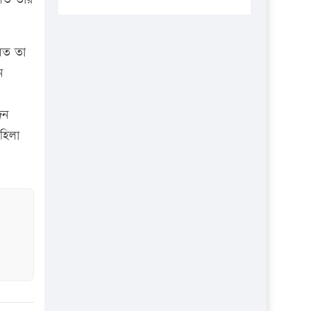
প্রতিষ্ঠানকে ৪০হাজার টাকা জরিমানা।
এবার লঞ্চের ভাড়া বাড়ল
লত তা
১৭ থেকে ২১ শতাংশ বিদ্যুতের দাম
ন
বাড়ানোর প্রস্তাব পিডিবির
১৬ মে চাঁদপুর ও ২৫ মে ফেনী সফরে
দন
যাবেন প্রধানমন্ত্রী
হিলা
উচ্চশিক্ষায় গৌরবময় অর্জন: পূর্ণ
স্কলারশিপে যুক্তরাষ্ট্রে পিএইচডি করছেন
কুয়েটের কৃতি…
সারা দেশে বজ্রাঘাতে ১৪ জনের
প্রাণহানি
কঠোর হচ্ছে এসএসসি ও এইচএসসি
পরীক্ষা
ফরিদগঞ্জে আগুনে পুড়লো ৬ ব্যবসা