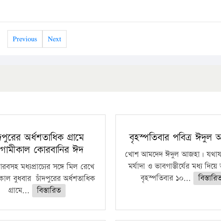
Previous
Next
ঁদপুরের অর্ধশতাধিক গ্রামে
বৃহস্পতিবার পবিত্র ঈদুল
গামীকাল কোরবানির ঈদ
খোশ আমদেদ ঈদুল আজহা। যথাযথ
মর্যাদা ও ভাবগাম্ভীর্যের মধ্য দিয়
বসহ মধ্যপ্রাচ্যের সঙ্গে মিল রেখে
বৃহস্পতিবার ১০...
বিস্তারি
াল বুধবার চাঁদপুরের অর্ধশতাধিক
গ্রামে...
বিস্তারিত