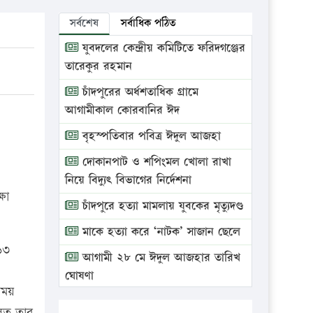
সর্বশেষ
সর্বাধিক পঠিত
যুবদলের কেন্দ্রীয় কমিটিতে ফরিদগঞ্জের
তারেকুর রহমান
চাঁদপুরের অর্ধশতাধিক গ্রামে
আগামীকাল কোরবানির ঈদ
বৃহস্পতিবার পবিত্র ঈদুল আজহা
দোকানপাট ও শপিংমল খোলা রাখা
নিয়ে বিদ্যুৎ বিভাগের নির্দেশনা
ষা
চাঁদপুরে হত্যা মামলায় যুবকের মৃত্যুদণ্ড
মাকে হত্যা করে ‘নাটক’ সাজান ছেলে
১৩
আগামী ২৮ মে ঈদুল আজহার তারিখ
ঘোষণা
সময়
ভ্রাম্যমাণ আদালতে দুইটি প্রতিষ্ঠানকে
লত তার