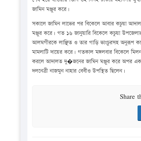
জামিন মঞ্জুর করে।
সকালে জামিন লাভের পর বিকেলে আবার কচুয়া আদা
মঞ্জুর করে। গত ১৬ জানুয়ারি বিকেলে কচুয়া উপজেলার উজা
আলমগীরকে লাঞ্ছিত ও তার গাড়ি ভাংচুরসহ অনুরূপ কয়
মামলাটি দায়ের করে। গতকাল মঙ্গলবার বিকেলে ম
করলে আদালত দু�জনের জামিন মঞ্জুর করে অপর একজনক
দলনেত্রী নাজমুন নাহার বেবীও উপস্থিত ছিলেন।
Share t