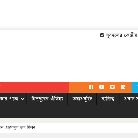
যুবদলের কেন্দ্রীয় 
দ
িচার পাতা
চাঁদপুরের ঐতিহ্য
তথ্যপ্রযুক্তি
ব্যক্তিত্ব
প্রবাস 
লেন এহসানুল হক মিলন