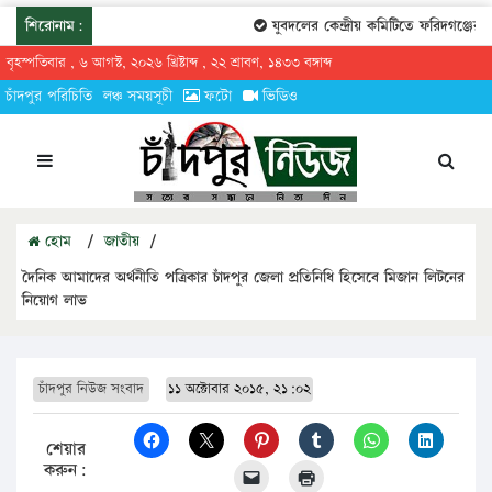
শিরোনাম:
যুবদলের কেন্দ্রীয় কমিটিতে ফরিদগঞ্জের তারেক
বৃহস্পতিবার , ৬ আগস্ট, ২০২৬ খ্রিষ্টাব্দ , ২২ শ্রাবণ, ১৪৩৩ বঙ্গাব্দ
চাঁদপুর পরিচিতি
লঞ্চ সময়সূচী
ফটো
ভিডিও
হোম
/
জাতীয়
/
দৈনিক আমাদের অর্থনীতি পত্রিকার চাঁদপুর জেলা প্রতিনিধি হিসেবে মিজান লিটনের
নিয়োগ লাভ
চাঁদপুর নিউজ সংবাদ
১১ অক্টোবার ২০১৫, ২১:০২
শেয়ার
করুন: