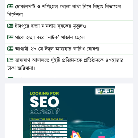
দোকানপাট ও শপিংমল খোলা রাখা নিয়ে বিদ্যুৎ বিভাগের
নির্দেশনা
চাঁদপুরে হত্যা মামলায় যুবকের মৃত্যুদণ্ড
মাকে হত্যা করে ‘নাটক’ সাজান ছেলে
আগামী ২৮ মে ঈদুল আজহার তারিখ ঘোষণা
ভ্রাম্যমাণ আদালতে দুইটি প্রতিষ্ঠানকে প্রতিষ্ঠানকে ৪০হাজার
টাকা জরিমানা।
এবার লঞ্চের ভাড়া বাড়ল
১৭ থেকে ২১ শতাংশ বিদ্যুতের দাম বাড়ানোর প্রস্তাব পিডিবির
১৬ মে চাঁদপুর ও ২৫ মে ফেনী সফরে যাবেন প্রধানমন্ত্রী
উচ্চশিক্ষায় গৌরবময় অর্জন: পূর্ণ স্কলারশিপে যুক্তরাষ্ট্রে
পিএইচডি করছেন কুয়েটের কৃতি…
সারা দেশে বজ্রাঘাতে ১৪ জনের প্রাণহানি