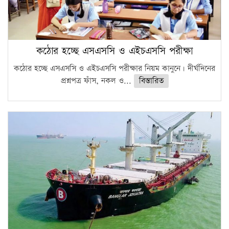
কঠোর হচ্ছে এসএসসি ও এইচএসসি পরীক্ষা
কঠোর হচ্ছে এসএসসি ও এইচএসসি পরীক্ষার নিয়ম কানুনে। দীর্ঘদিনের
প্রশ্নপত্র ফাঁস, নকল ও...
বিস্তারিত