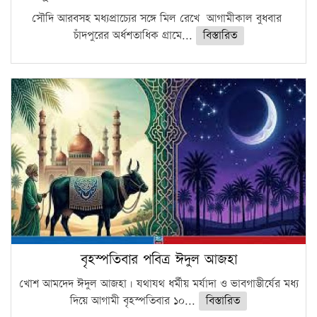
সৌদি আরবসহ মধ্যপ্রাচ্যের সঙ্গে মিল রেখে আগামীকাল বুধবার
চাঁদপুরের অর্ধশতাধিক গ্রামে...
বিস্তারিত
বৃহস্পতিবার পবিত্র ঈদুল আজহা
খোশ আমদেদ ঈদুল আজহা। যথাযথ ধর্মীয় মর্যাদা ও ভাবগাম্ভীর্যের মধ্য
দিয়ে আগামী বৃহস্পতিবার ১০...
বিস্তারিত