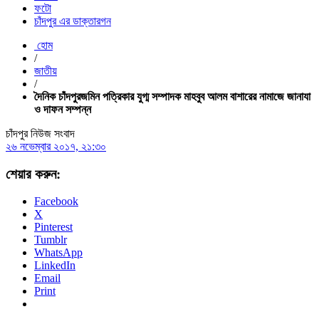
ফটো
চাঁদপুর এর ডাক্তারগন
হোম
/
জাতীয়
/
দৈনিক চাঁদপুরজমিন পত্রিকার যুগ্ম সম্পাদক মাহবুব আলম বাশারের নামাজে জানাযা
ও দাফন সম্পন্ন
চাঁদপুর নিউজ সংবাদ
২৬ নভেম্বার ২০১৭, ২১:৩০
শেয়ার করুন:
Facebook
X
Pinterest
Tumblr
WhatsApp
LinkedIn
Email
Print