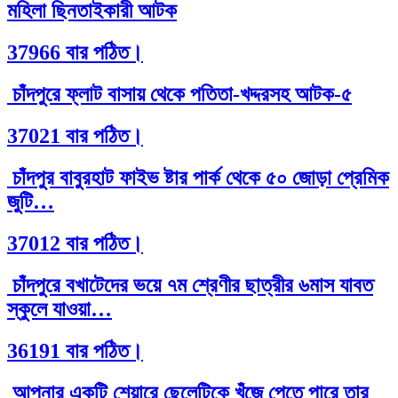
মহিলা ছিনতাইকারী আটক
37966 বার পঠিত।
চাঁদপুরে ফ্লাট বাসায় থেকে পতিতা-খদ্দরসহ আটক-৫
37021 বার পঠিত।
চাঁদপুর বাবুরহাট ফাইভ ষ্টার পার্ক থেকে ৫০ জোড়া প্রেমিক
জুটি…
37012 বার পঠিত।
চাঁদপুরে বখাটেদের ভয়ে ৭ম শ্রেণীর ছাত্রীর ৬মাস যাবত
স্কুলে যাওয়া…
36191 বার পঠিত।
আপনার একটি শেয়ারে ছেলেটিকে খুঁজে পেতে পারে তার