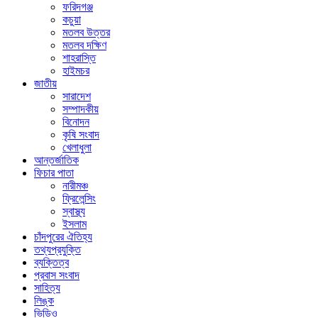
ফরিদগঞ্জ
কচুয়া
মতলব উত্তর
মতলব দক্ষিণ
শাহরাস্তি
হাইমচর
জাতীয়
সারাদেশ
সম্পাদকীয়
বিনোদন
কৃষি সংবাদ
খেলাধুলা
আন্তর্জাতিক
ফিচার পাতা
নারীমঞ্চ
ফ্রিলেন্সিং
স্বাস্থ্য
ইসলাম
চাঁদপুরের ঐতিহ্য
তথ্যপ্রযুক্তি
ব্যক্তিত্ব
প্রবাস সংবাদ
সাহিত্য
লিঙ্ক
ভিডিও