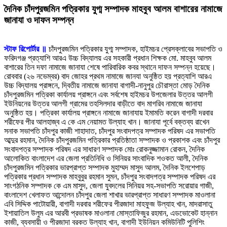
দৈনিক চাঁদপুরজমিন পত্রিকার যুগ্ম সম্পাদক মাহবুব আলম বাশারের নামাজে
জানাযা ও দাফন সম্পন্ন
স্টাফ রিপোর্টার ॥
চাঁদপুরজমিন পত্রিকার যুগ্ম সম্পাদক, হাইমচর প্রেসক্লাবের সভাপতি ও
ফরিদগঞ্জ প্রত্যাশি আরএ উচ্চ বিদ্যালয় এর সহকারী প্রধান শিক্ষক মো. মাহবুব আলম
বাশারের তিন দফা নামাজে জানাযা শেষে পারিবারিক কবর স্থানে দাফন সম্পন্ন হয়েছে।
রোববার (২৬ নভেম্বর) বাদ জোহর প্রথম নামাজে জানযা অনুষ্ঠিত হয় প্রত্যাশি আরএ
উচ্চ বিদ্যালয় প্রাঙ্গনে, দ্বিতীয় নামাজে জানাযা বাগাদী-নানুপুর চৌরাস্তা মোড় দৈনিক
চাঁদপুরজমিন পত্রিকা কার্যালয় প্রাঙ্গনে এবং সর্বশেষ হাইমচর উপজেলার উত্তর আলগী
ইউনিয়নের উত্তর আলগী গ্রামের তহসিলদার বাড়ীতে বাদ মাগরিব নামাজে জানাযা
অনুষ্ঠিত হয়। পত্রিকা কার্যালয় প্রাঙ্গনে নামাজে জানাযায় ইমামতি করেন বাগাদী দরবার
শরীফের পীর আলহাজ্ব এ কে এম নেয়ামত উল্যাহ খান। জানাযা পূর্বে বক্তব্য রাখেন
সনাক সভাপতি চাঁদপুর কাজী শাহাদাত, চাঁদপুর সংবাদপত্র সম্পাদক পরিষদ এর সভাপতি
আব্দুর রহমান, দৈনিক চাঁদপুরজমিন পত্রিকার প্রতিষ্ঠাতা সম্পাদক ও প্রকাশক এবং চাঁদপুর
সংবাদপত্র সম্পাদক পরিষদ এর সাধারণ সম্পাদক মোঃ রোকনুজ্জামান রোকন, দৈনিক
আলোকিত বাংলাদেশ এর জেলা প্রতিনিধি ও সিনিয়র সাংবাদিক শওকত আলী, দৈনিক
চাঁদপুরজমিন পত্রিকার ভারপ্রাপ্ত সম্পাদক মুহাম্মদ মাসুদ আলম, দৈনিক ইলশেপাড়
পত্রিকার প্রধান সম্পাদক মাহবুবুর রহমান সুমন, চাঁদপুর সংবাদপত্র সম্পাদক পরিষদ এর
সাংগঠনিক সম্পাদক কে এম মাসুদ, জেলা যুবদলের সিনিয়র সহ-সভাপতি সরোয়ার গাজী,
বাংলাদেশ খেলাফত আন্দোলন চাঁদপুর জেলা শাখার ভারপ্রাপ্ত সাধারণ সম্পাদক মাওলানা
এবি সিদ্দিক পাটোয়ারী, বাগাদী দরবার শরীফের পীরজাদা মাহফুজ উল্যাহ খান, মাদরাসাতু
ইশায়াতিল উলুম এর আরবী প্রভাষক মাওলানা মোস্তাফিজুর রহমান, এডভোকেট হান্নান
কাজী, ব্যবসায়ী ও পীরজাদা বরকত উল্যাহ খান, বাগাদী ইউনিয়ন কমিউনিটি পুলিশিং