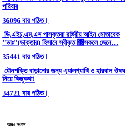
পরিবার
36096 বার পঠিত।
ডি,এইচ,এম,এস পাসকৃতরা রাষ্ট্রীয় আইন মোতাবেক
"ডাঃ"(ডাক্তার) হিসাবে স্বীকৃত ঳সকলে জেনে…
35441 বার পঠিত।
যৌনশক্তি বাড়ানোর জন্য এ্যালপ্যাথি ও হারবাল ঔষধ
নিয়ে কিছুকথা!
34721 বার পঠিত।
আরও সংবাদ