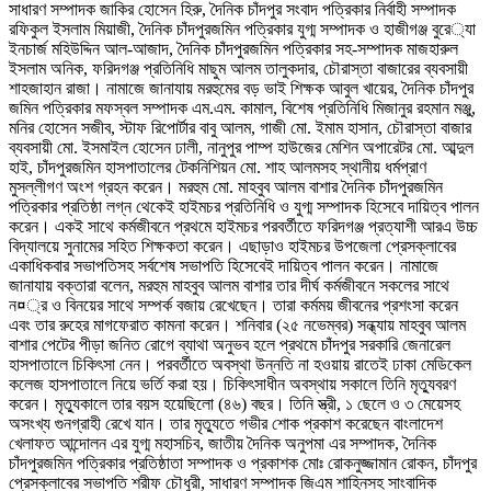
সাধারণ সম্পাদক জাকির হোসেন হিরু, দৈনিক চাঁদপুর সংবাদ পত্রিকার নির্বাহী সম্পাদক
রফিকুল ইসলাম মিয়াজী, দৈনিক চাঁদপুরজমিন পত্রিকার যুগ্ম সম্পাদক ও হাজীগঞ্জ বুরে‌্যা
ইনচার্জ মহিউদ্দিন আল-আজাদ, দৈনিক চাঁদপুরজমিন পত্রিকার সহ-সম্পাদক মাজহারুল
ইসলাম অনিক, ফরিদগঞ্জ প্রতিনিধি মাছুম আলম তালুকদার, চৌরাস্তা বাজারের ব্যবসায়ী
শাহজাহান রাজা। নামাজে জানাযায় মরহুমের বড় ভাই শিক্ষক আবুল খায়ের, দৈনিক চাঁদপুর
জমিন পত্রিকার মফস্বল সম্পাদক এম.এম. কামাল, বিশেষ প্রতিনিধি মিজানুর রহমান মঞ্জু,
মনির হোসেন সজীব, স্টাফ রিপোর্টার বাবু আলম, গাজী মো. ইমাম হাসান, চৌরাস্তা বাজার
ব্যবসায়ী মো. ইসমাইল হোসেন ঢালী, নানুপুর পাম্প হাউজের মেশিন অপারেটর মো. আব্দুল
হাই, চাঁদপুরজমিন হাসপাতালের টেকনিশিয়ন মো. শাহ আলমসহ স্থানীয় ধর্মপ্রাণ
মুসল্লীগণ অংশ গ্রহন করেন। মরহুম মো. মাহবুব আলম বাশার দৈনিক চাঁদপুরজমিন
পত্রিকার প্রতিষ্ঠা লগ্ন থেকেই হাইমচর প্রতিনিধি ও যুগ্ম সম্পাদক হিসেবে দায়িত্ব পালন
করেন। একই সাথে কর্মজীবনে প্রথমে হাইমচর পরবর্তীতে ফরিদগঞ্জ প্রত্যাশী আরএ উচ্চ
বিদ্যালয়ে সুনামের সহিত শিক্ষকতা করেন। এছাড়াও হাইমচর উপজেলা প্রেসক্লাবের
একাধিকবার সভাপতিসহ সর্বশেষ সভাপতি হিসেবেই দায়িত্ব পালন করেন। নামাজে
জানাযায় বক্তারা বলেন, মরহুম মাহবুব আলম বাশার তার দীর্ঘ কর্মজীবনে সকলের সাথে
ন¤্র ও বিনয়ের সাথে সম্পর্ক বজায় রেখেছেন। তারা কর্মময় জীবনের প্রশংসা করেন
এবং তার রুহের মাগফেরাত কামনা করেন। শনিবার (২৫ নভেম্বর) সন্ধ্যায় মাহবুব আলম
বাশার পেটের পীড়া জনিত রোগে ব্যাথা অনুভব হলে প্রথমে চাঁদপুর সরকারি জেনারেল
হাসপাতালে চিকিৎসা নেন। পরবর্তীতে অবস্থা উন্নতি না হওয়ায় রাতেই ঢাকা মেডিকেল
কলেজ হাসপাতালে নিয়ে ভর্তি করা হয়। চিকিৎসাধীন অবস্থায় সকালে তিনি মৃত্যুবরণ
করেন। মৃত্যুকালে তার বয়স হয়েছিলো (৪৬) বছর। তিনি স্ত্রী, ১ ছেলে ও ৩ মেয়েসহ
অসংখ্য গুনগ্রাহী রেখে যান। তার মৃত্যুতে গভীর শোক প্রকাশ করেছেন বাংলাদেশ
খেলাফত আন্দোলন এর যুগ্ম মহাসচিব, জাতীয় দৈনিক অনুপমা এর সম্পাদক, দৈনিক
চাঁদপুরজমিন পত্রিকার প্রতিষ্ঠাতা সম্পাদক ও প্রকাশক মোঃ রোকনুজ্জামান রোকন, চাঁদপুর
প্রেসক্লাবের সভাপতি শরীফ চৌধুরী, সাধারণ সম্পাদক জিএম শাহিনসহ সাংবাদিক