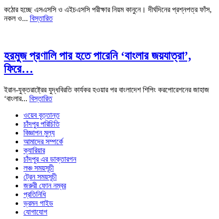
কঠোর হচ্ছে এসএসসি ও এইচএসসি পরীক্ষার নিয়ম কানুনে। দীর্ঘদিনের প্রশ্নপত্র ফাঁস,
নকল ও...
বিস্তারিত
হরমুজ প্রণালি পার হতে পারেনি ‘বাংলার জয়যাত্রা’,
ফিরে…
ইরান-যুক্তরাষ্ট্রের যুদ্ধবিরতি কার্যকর হওয়ার পর বাংলাদেশ শিপিং করপোরেশনের জাহাজ
‘বাংলার...
বিস্তারিত
ওয়েব বৃত্তান্ত
চাঁদপুর পরিচিতি
বিজ্ঞাপন মুল্য
আমাদের সম্পর্কে
ক্যারিয়ার
চাঁদপুর এর ডাক্তারগন
লঞ্চ সময়সূচী
ট্রেন সময়সূচী
জরুরী ফোন নম্বর
প্রতিনিধি
ভ্রমন গাইড
যোগাযোগ