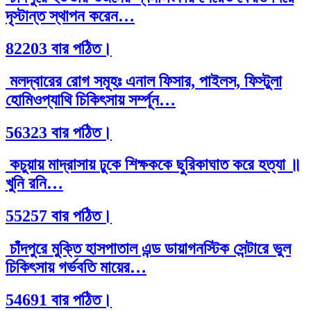
দৃস্টান্ত স্থাপন করেন…
82203 বার পঠিত।
মলদ্বারের রোগ সমূহঃ এনাল ফিসার, পাইলস, ফিস্টুলা
হোমিওপ্যাথি চিকিৎসায় সর্ম্পূন…
56323 বার পঠিত।
কচুয়ায় মাদ্রাসায় ঢুকে শিক্ষককে ছুরিকাঘাত করে হত্যা ॥
খুনি রনি…
55257 বার পঠিত।
চাঁদপুরে মুক্তি হাসপাতাল এন্ড ডায়াগনস্টিক সেন্টারে ভুল
চিকিৎসায় গর্ভবতি মায়ের…
54691 বার পঠিত।