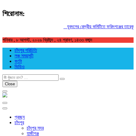
শিরোনাম:
যুবদলের কেন্দ্রীয় কমিটিতে ফরিদগঞ্জের তারেকুর রহ
শনিবার , ৮ আগস্ট, ২০২৬ খ্রিষ্টাব্দ , ২৪ শ্রাবণ, ১৪৩৩ বঙ্গাব্দ
চাঁদপুর পরিচিতি
লঞ্চ সময়সূচী
ফটো
ভিডিও
খুজুন
Close
প্রচ্ছদ
চাঁদপুর
চাঁদপুর সদর
হাজীগঞ্জ