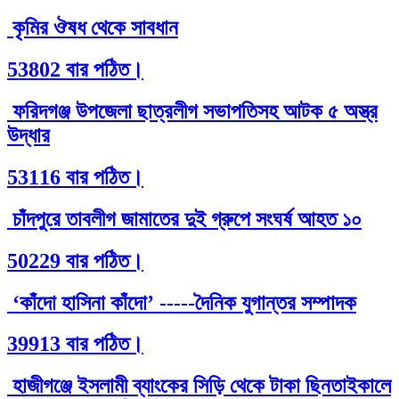
কৃমির ঔষধ থেকে সাবধান
53802 বার পঠিত।
ফরিদগঞ্জ উপজেলা ছাত্রলীগ সভাপতিসহ আটক ৫ অস্ত্র
উদ্ধার
53116 বার পঠিত।
চাঁদপুরে তাবলীগ জামাতের দুই গ্রুপে সংঘর্ষ আহত ১০
50229 বার পঠিত।
‘কাঁদো হাসিনা কাঁদো’ -----দৈনিক যুগান্তর সম্পাদক
39913 বার পঠিত।
হাজীগঞ্জে ইসলামী ব্যাংকের সিড়ি থেকে টাকা ছিনতাইকালে