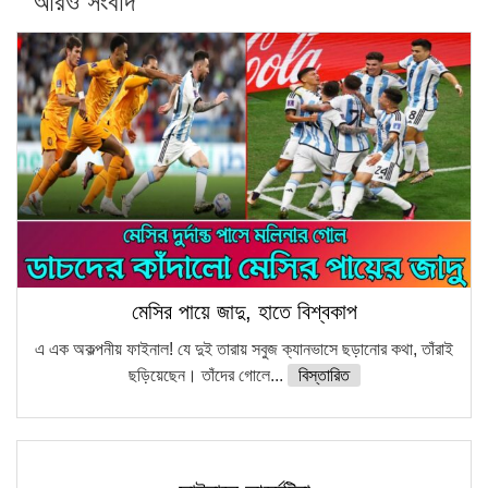
আরও সংবাদ
সারা দেশে বজ্রাঘাতে ১৪ জনের প্রাণহানি
কঠোর হচ্ছে এসএসসি ও এইচএসসি পরীক্ষা
ফরিদগঞ্জে আগুনে পুড়লো ৬ ব্যবসা প্রতিষ্ঠান
মেসির পায়ে জাদু, হাতে বিশ্বকাপ
এ এক অকল্পনীয় ফাইনাল! যে দুই তারায় সবুজ ক্যানভাসে ছড়ানোর কথা, তাঁরাই
ছড়িয়েছেন। তাঁদের গোলে...
বিস্তারিত