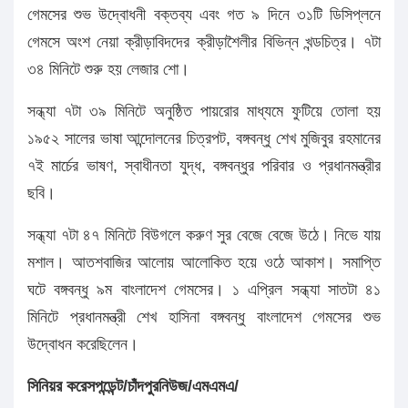
গেমসের শুভ উদ্বোধনী বক্তব্য এবং গত ৯ দিনে ৩১টি ডিসিপ্লনে
গেমসে অংশ নেয়া ক্রীড়াবিদদের ক্রীড়াশৈলীর বিভিন্ন খন্ডচিত্র। ৭টা
৩৪ মিনিটে শুরু হয় লেজার শো।
সন্ধ্যা ৭টা ৩৯ মিনিটে অনুষ্ঠিত পায়রোর মাধ্যমে ফুটিয়ে তোলা হয়
১৯৫২ সালের ভাষা আন্দোলনের চিত্রপট, বঙ্গবন্ধু শেখ মুজিবুর রহমানের
৭ই মার্চের ভাষণ, স্বাধীনতা যুদ্ধ, বঙ্গবন্ধুর পরিবার ও প্রধানমন্ত্রীর
ছবি।
সন্ধ্যা ৭টা ৪৭ মিনিটে বিউগলে করুণ সুর বেজে বেজে উঠে। নিভে যায়
মশাল। আতশবাজির আলোয় আলোকিত হয়ে ওঠে আকাশ। সমাপ্তি
ঘটে বঙ্গবন্ধু ৯ম বাংলাদেশ গেমসের। ১ এপ্রিল সন্ধ্যা সাতটা ৪১
মিনিটে প্রধানমন্ত্রী শেখ হাসিনা বঙ্গবন্ধু বাংলাদেশ গেমসের শুভ
উদ্বোধন করেছিলেন।
সিনিয়র করেসপন্ডেন্ট/চাঁদপুরনিউজ/এমএমএ/