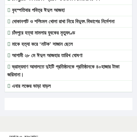
বৃহস্পতিবার পবিত্র ঈদুল আজহা
দোকানপাট ও শপিংমল খোলা রাখা নিয়ে বিদ্যুৎ বিভাগের নির্দেশনা
চাঁদপুরে হত্যা মামলায় যুবকের মৃত্যুদণ্ড
মাকে হত্যা করে ‘নাটক’ সাজান ছেলে
আগামী ২৮ মে ঈদুল আজহার তারিখ ঘোষণা
ভ্রাম্যমাণ আদালতে দুইটি প্রতিষ্ঠানকে প্রতিষ্ঠানকে ৪০হাজার টাকা
জরিমানা।
এবার লঞ্চের ভাড়া বাড়ল
১৭ থেকে ২১ শতাংশ বিদ্যুতের দাম বাড়ানোর প্রস্তাব পিডিবির
১৬ মে চাঁদপুর ও ২৫ মে ফেনী সফরে যাবেন প্রধানমন্ত্রী
উচ্চশিক্ষায় গৌরবময় অর্জন: পূর্ণ স্কলারশিপে যুক্তরাষ্ট্রে পিএইচডি
করছেন কুয়েটের কৃতি…