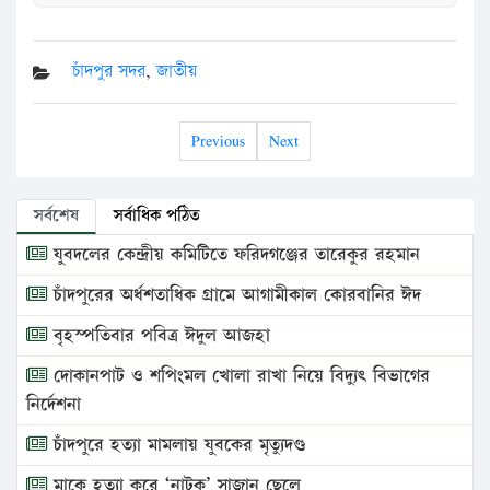
চাঁদপুর সদর
,
জাতীয়
Previous
Next
সর্বশেষ
সর্বাধিক পঠিত
যুবদলের কেন্দ্রীয় কমিটিতে ফরিদগঞ্জের তারেকুর রহমান
চাঁদপুরের অর্ধশতাধিক গ্রামে আগামীকাল কোরবানির ঈদ
বৃহস্পতিবার পবিত্র ঈদুল আজহা
দোকানপাট ও শপিংমল খোলা রাখা নিয়ে বিদ্যুৎ বিভাগের
নির্দেশনা
চাঁদপুরে হত্যা মামলায় যুবকের মৃত্যুদণ্ড
মাকে হত্যা করে ‘নাটক’ সাজান ছেলে