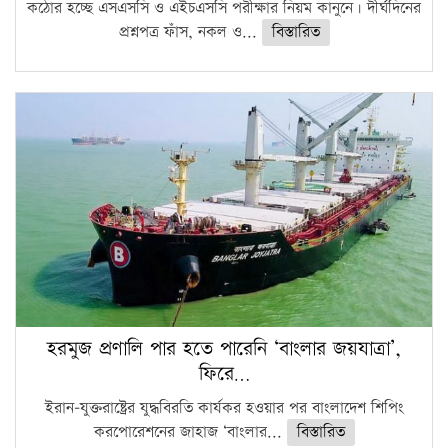
কঠোর হচ্ছে এসএসসি ও এইচএসসি পরীক্ষার নিয়ম কানুনে। দীর্ঘদিনের
প্রশ্নপত্র ফাঁস, নকল ও...
বিস্তারিত
হরমুজ প্রণালি পার হতে পারেনি ‘বাংলার জয়যাত্রা’,
ফিরে…
ইরান-যুক্তরাষ্ট্রের যুদ্ধবিরতি কার্যকর হওয়ার পর বাংলাদেশ শিপিং
করপোরেশনের জাহাজ ‘বাংলার...
বিস্তারিত