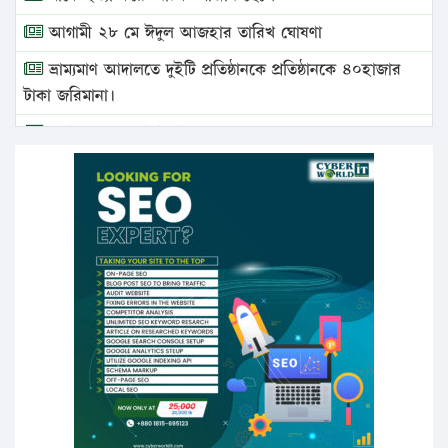
আগামী ২৮ মে ঈদুল আজহার তারিখ ঘোষণা
ভ্রাম্যমাণ আদালতে দুইটি প্রতিষ্ঠানকে প্রতিষ্ঠানকে ৪০হাজার
টাকা জরিমানা।
এবার লঞ্চের ভাড়া বাড়ল
১৭ থেকে ২১ শতাংশ বিদ্যুতের দাম বাড়ানোর প্রস্তাব পিডিবির
১৬ মে চাঁদপুর ও ২৫ মে ফেনী সফরে যাবেন প্রধানমন্ত্রী
উচ্চশিক্ষায় গৌরবময় অর্জন: পূর্ণ স্কলারশিপে যুক্তরাষ্ট্রে
পিএইচডি করছেন কুয়েটের কৃতি…
সারা দেশে বজ্রাঘাতে ১৪ জনের প্রাণহানি
কঠোর হচ্ছে এসএসসি ও এইচএসসি পরীক্ষা
ফরিদগঞ্জে আগুনে পুড়লো ৬ ব্যবসা প্রতিষ্ঠান