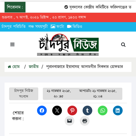
শিরোনাম:
যুবদলের কেন্দ্রীয় কমিটিতে ফরিদগঞ্জের তারেকুর র
শুক্রবার , ৭ আগস্ট, ২০২৬ খ্রিষ্টাব্দ , ২৩ শ্রাবণ, ১৪৩৩ বঙ্গাব্দ
চাঁদপুর পরিচিতি
লঞ্চ সময়সূচী
ফটো
ভিডিও
হোম
/
জাতীয়
/
পুরানবাজারে ইয়াবাসহ আলমগীর সিকদার গ্রেফতার
চাঁদপুর নিউজ
২১ নভেম্বার ২০১৫,
আপডেটঃ
২১ নভেম্বার ২০১৫,
সংবাদ
২০:৪৫
২১:০৪
শেয়ার
করুন: