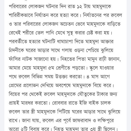
পরিবারের লোকজন ঘটনার দিন রাত ১২ টায় মাহমুদাকে
শারিরীকভাবে নির্যাতন করে হত্যা করে। নির্যাতনের পর রুবেল
ও তার পরিবারের লোকজন অচেতন ভেবে মাহমুদাকে বাড়িতে
রেখেই শরীরে তেল পানি মেখে সুস্থ করার চেষ্ট করা হয়।
পরবর্তীতে হত্যার ঘটনাটি ধামাচাপা দিতে মাহমুদা আক্তার
চাঁদনীকে ঘরের আড়ার সাথে গলায় ওড়না পেচিয়ে ঝুলিয়ে
ফাঁসির নাটক সাজানো হয়। নিহতের পিতা মামুন রাঢ়ী জানান,
আমার মেয়ে মাহমুদা ৫ম শ্রেণীতে পড়তো। স্কুলে যাওয়ার
পথে রুবেল বিভিন্ন সময় উত্তক্ত্য করতো। ৪ মাস আগে
প্রেমের প্রলোভন দেখিয়ে অবশেষে মাহমুদাকে বিয়ে করে।
বিয়ের পর থেকেই রুবেল মাহমুদাকে যৌতুকের টাকার জন্য
প্রায়ই মারধর করতো। রোববার রাতে ইজি বাইক চালক
রুবেল তার স্ত্রী মাহমুদাকে পিটিয়ে ঘরের আড়ার সাথে ঝুলিয়ে
রাখে। জানা যায়, রুবেল এর পূর্বে জাফরাবাদ ও লক্ষিপুরে
আরো ২টি বিবাহ করে। নিহত মাহমুদা তার ৩য় স্ত্রী ছিলেন।