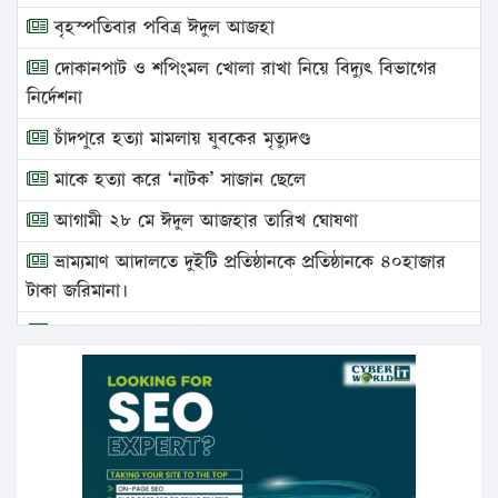
বৃহস্পতিবার পবিত্র ঈদুল আজহা
দোকানপাট ও শপিংমল খোলা রাখা নিয়ে বিদ্যুৎ বিভাগের
নির্দেশনা
চাঁদপুরে হত্যা মামলায় যুবকের মৃত্যুদণ্ড
মাকে হত্যা করে ‘নাটক’ সাজান ছেলে
আগামী ২৮ মে ঈদুল আজহার তারিখ ঘোষণা
ভ্রাম্যমাণ আদালতে দুইটি প্রতিষ্ঠানকে প্রতিষ্ঠানকে ৪০হাজার
টাকা জরিমানা।
এবার লঞ্চের ভাড়া বাড়ল
১৭ থেকে ২১ শতাংশ বিদ্যুতের দাম বাড়ানোর প্রস্তাব পিডিবির
১৬ মে চাঁদপুর ও ২৫ মে ফেনী সফরে যাবেন প্রধানমন্ত্রী
উচ্চশিক্ষায় গৌরবময় অর্জন: পূর্ণ স্কলারশিপে যুক্তরাষ্ট্রে
পিএইচডি করছেন কুয়েটের কৃতি…