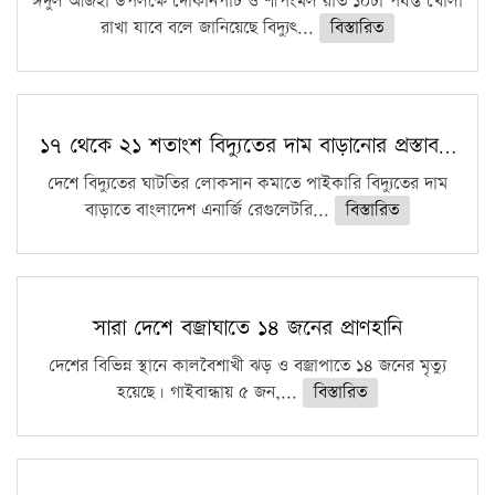
ঈদুল আজহা উপলক্ষে দোকানপাট ও শপিংমল রাত ১০টা পর্যন্ত খোলা
রাখা যাবে বলে জানিয়েছে বিদ্যুৎ...
বিস্তারিত
১৭ থেকে ২১ শতাংশ বিদ্যুতের দাম বাড়ানোর প্রস্তাব…
দেশে বিদ্যুতের ঘাটতির লোকসান কমাতে পাইকারি বিদ্যুতের দাম
বাড়াতে বাংলাদেশ এনার্জি রেগুলেটরি...
বিস্তারিত
সারা দেশে বজ্রাঘাতে ১৪ জনের প্রাণহানি
দেশের বিভিন্ন স্থানে কালবৈশাখী ঝড় ও বজ্রাপাতে ১৪ জনের মৃত্যু
হয়েছে। গাইবান্ধায় ৫ জন,...
বিস্তারিত