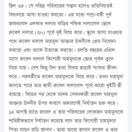
ছিল ৩৫। সে দরিদ্র পরিবারের সন্তান হলেও প্রতিনিয়তই
বিদ্যলয়ে আসা যাওয়া করতো। এর মধ্যে পাশর্^বর্তী পূূর্ব
জাফরাবাদ এলকার দালার বাড়ির শফিক দালালেল ছেলে
রুবেল দালার (৩০) পূর্বে দুই বিয়ে করে। স্কুলে আসা যাওয়ার
পথে রুবেল দালাল মাহমুদা আক্তার চাঁদনীকে প্রেম নিবেদন
করতো এবং তাকে উত্যাক্ত করতো। চলতি বছরের এপ্রিল
মাসে রুবেল দালাল কিশোরী মাহমুদাকে জোর পূর্বক তুলে
নিয়ে যায়। বেশ কিছু দিন তারা বিবাহ ছাড়াই সংসার জীবন
করে। পরবর্তীতে রুবেল মাহমুদাকে বিয়ে করে। তখন মাহমুদা
জানতে পারে তার স্বামী রুবেল দালালেল পূর্বে আরো দুইটি স্ত্রী
রয়েছে। বিয়ের পর থেকে মাদক সেবনকারী রুবেল মাহমুদা
আক্তার চাঁদনীর উপর কারণে অকারণেই নির্যাতন শুরু করে।
১২ আগস্ট রাতে রুবেল ও তার পরিবারের লোকজন মাহমুদাকে
শারিরীকভাবে নির্যাতন করেছে বলে তার কিশোরী মাহমুদার
পিতা মামুন রাঢ়ি জানান। তারা আরো জানান রুবেল ও তার