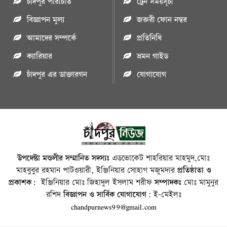
চাঁদপুর পরিচিতি
ট্রেন সময়সূচী
বিজ্ঞাপন মুল্য
জরুরী ফোন নম্বর
আমাদের সম্পর্কে
প্রতিনিধি
ক্যারিয়ার
ভ্রমন গাইড
চাঁদপুর এর ডাক্তারগন
যোগাযোগ
উপদেষ্টা মন্ডলীর সম্মানিত সদস্যঃ
এডভোকেট শাহরিয়ার মাহমুদ,মোঃ
মাহবুবুর রহমান পাটওয়ারী, ইঞ্জিনিয়ার সোহাগ মজুমদার
প্রতিষ্ঠাতা ও
প্রকাশক:
ইঞ্জিনিয়ার মোঃ জিহাদুল ইসলাম শরীফ
সম্পাদকঃ
মোঃ মামুনুর
রশিদ
বিজ্ঞাপন ও সার্বিক যোগাযোগ:
ই-মেইলঃ
chandpurnews99@gmail.com