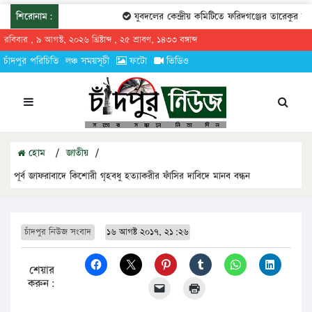
শিরোনাম:
যুবদলের কেন্দ্রীয় কমিটিতে ফরিদগঞ্জের তারেকুর রহমা
রবিবার , ৯ আগস্ট, ২০২৬ খ্রিষ্টাব্দ , ২৫ শ্রাবণ, ১৪৩৩ বঙ্গাব্দ
চাঁদপুর পরিচিতি
লঞ্চ সময়সূচী
ফটো
ভিডিও
হোম
/
জাতীয়
/
পূর্ব জাফরাবাদে কিশোরী গৃহবধু হত্যাকরীর ফাঁসির দাবিদে মানব বন্ধন
চাঁদপুর নিউজ সংবাদ
১৬ আগষ্ট ২০১৭, ২১:২৬
শেয়ার
করুন: