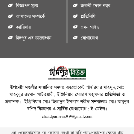
বিজ্ঞাপন মুল্য
জরুরী ফোন নম্বর
আমাদের সম্পর্কে
প্রতিনিধি
ক্যারিয়ার
ভ্রমন গাইড
চাঁদপুর এর ডাক্তারগন
যোগাযোগ
উপদেষ্টা মন্ডলীর সম্মানিত সদস্যঃ
এডভোকেট শাহরিয়ার মাহমুদ,মোঃ
মাহবুবুর রহমান পাটওয়ারী, ইঞ্জিনিয়ার সোহাগ মজুমদার
প্রতিষ্ঠাতা ও
প্রকাশক:
ইঞ্জিনিয়ার মোঃ জিহাদুল ইসলাম শরীফ
সম্পাদকঃ
মোঃ মামুনুর
রশিদ
বিজ্ঞাপন ও সার্বিক যোগাযোগ:
ই-মেইলঃ
chandpurnews99@gmail.com
এই ওয়েবসাইটের যে কোনো লেখা বা ছবি পুনঃপ্রকাশের ক্ষেত্রে ঋন