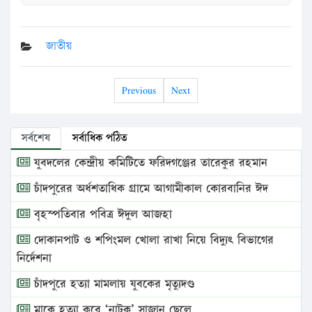
জাতীয়
Previous
Next
সর্বশেষ
সর্বাধিক পঠিত
যুবদলের কেন্দ্রীয় কমিটিতে ফরিদগঞ্জের তারেকুর রহমান
চাঁদপুরের অর্ধশতাধিক গ্রামে আগামীকাল কোরবানির ঈদ
বৃহস্পতিবার পবিত্র ঈদুল আজহা
দোকানপাট ও শপিংমল খোলা রাখা নিয়ে বিদ্যুৎ বিভাগের
নির্দেশনা
চাঁদপুরে হত্যা মামলায় যুবকের মৃত্যুদণ্ড
মাকে হত্যা করে ‘নাটক’ সাজান ছেলে