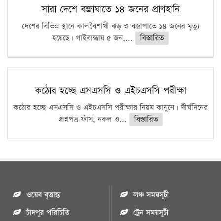
সারা দেশে বজ্রাঘাতে ১৪ জনের প্রাণহানি
দেশের বিভিন্ন স্থানে কালবৈশাখী ঝড় ও বজ্রাপাতে ১৪ জনের মৃত্যু
হয়েছে। গাইবান্ধায় ৫ জন,...
বিস্তারিত
কঠোর হচ্ছে এসএসসি ও এইচএসসি পরীক্ষা
কঠোর হচ্ছে এসএসসি ও এইচএসসি পরীক্ষার নিয়ম কানুনে। দীর্ঘদিনের
প্রশ্নপত্র ফাঁস, নকল ও...
বিস্তারিত
ওয়েব বৃত্তান্ত
লঞ্চ সময়সূচী
চাঁদপুর পরিচিতি
ট্রেন সময়সূচী