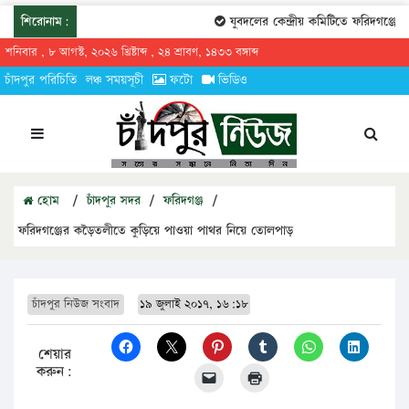
শিরোনাম:
যুবদলের কেন্দ্রীয় কমিটিতে ফরিদগঞ্জের তা
শনিবার , ৮ আগস্ট, ২০২৬ খ্রিষ্টাব্দ , ২৪ শ্রাবণ, ১৪৩৩ বঙ্গাব্দ
চাঁদপুর পরিচিতি
লঞ্চ সময়সূচী
ফটো
ভিডিও
হোম
/
চাঁদপুর সদর
/
ফরিদগঞ্জ
/
ফরিদগঞ্জের কড়ৈতলীতে কুড়িয়ে পাওয়া পাথর নিয়ে তোলপাড়
চাঁদপুর নিউজ সংবাদ
১৯ জুলাই ২০১৭, ১৬:১৮
শেয়ার
করুন: