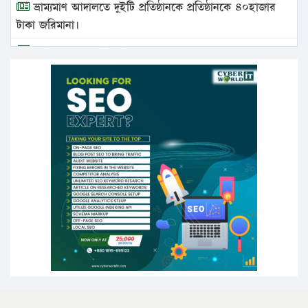
ভ্রাম্যমাণ আদালতে দুইটি প্রতিষ্ঠানকে প্রতিষ্ঠানকে ৪০হাজার
টাকা জরিমানা।
এবার লঞ্চের ভাড়া বাড়ল
১৭ থেকে ২১ শতাংশ বিদ্যুতের দাম বাড়ানোর প্রস্তাব পিডিবির
১৬ মে চাঁদপুর ও ২৫ মে ফেনী সফরে যাবেন প্রধানমন্ত্রী
উচ্চশিক্ষায় গৌরবময় অর্জন: পূর্ণ স্কলারশিপে যুক্তরাষ্ট্রে
পিএইচডি করছেন কুয়েটের কৃতি…
সারা দেশে বজ্রাঘাতে ১৪ জনের প্রাণহানি
কঠোর হচ্ছে এসএসসি ও এইচএসসি পরীক্ষা
ফরিদগঞ্জে আগুনে পুড়লো ৬ ব্যবসা প্রতিষ্ঠান