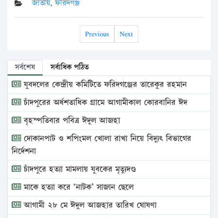
জাতীয়
,
ফরিদগঞ্জ
Previous
Next
সর্বশেষ
সর্বাধিক পঠিত
যুবদলের কেন্দ্রীয় কমিটিতে ফরিদগঞ্জের তারেকুর রহমান
চাঁদপুরের অর্ধশতাধিক গ্রামে আগামীকাল কোরবানির ঈদ
বৃহস্পতিবার পবিত্র ঈদুল আজহা
দোকানপাট ও শপিংমল খোলা রাখা নিয়ে বিদ্যুৎ বিভাগের
নির্দেশনা
চাঁদপুরে হত্যা মামলায় যুবকের মৃত্যুদণ্ড
মাকে হত্যা করে ‘নাটক’ সাজান ছেলে
আগামী ২৮ মে ঈদুল আজহার তারিখ ঘোষণা