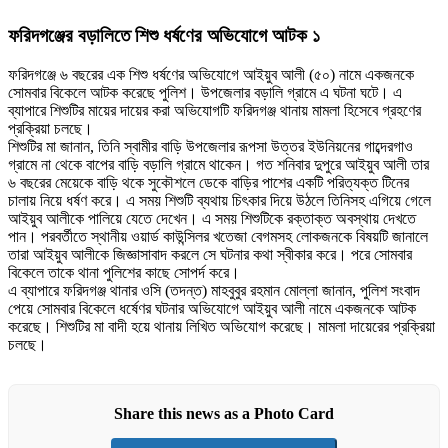
ফরিদগঞ্জের বড়ালিতে শিশু ধর্ষণের অভিযোগে আটক ১
ফরিদগঞ্জে ৬ বছরের এক শিশু ধর্ষণের অভিযোগে আইয়ুব আলী (৫০) নামে একজনকে
সোমবার বিকেলে আটক করেছে পুলিশ। উপজেলার বড়ালি গ্রামে এ ঘটনা ঘটে। এ
ব্যাপারে শিশুটির মায়ের দায়ের করা অভিযোগটি ফরিদগঞ্জ থানায় মামলা হিসেবে গ্রহণের
প্রক্রিয়া চলছে।
শিশুটির মা জানান, তিনি স্বামীর বাড়ি উপজেলার রূপসা উত্তর ইউনিয়নের গাব্দেরগাও
গ্রামে না থেকে বাপের বাড়ি বড়ালি গ্রামে থাকেন। গত শনিবার দুপুরে আইয়ুব আলী তার
৬ বছরের মেয়েকে বাড়ি থকে সুকৌশলে ডেকে বাড়ির পাশের একটি পরিত্যক্ত টিনের
চালায় নিয়ে ধর্ষণ করে। এ সময় শিশুটি ব্যথায় চিৎকার দিয়ে উঠলে তিনিসহ এগিয়ে গেলে
আইয়ুব আলীকে পালিয়ে যেতে দেখেন। এ সময় শিশুটিকে রক্তাক্ত অবস্থায় দেখতে
পান। পরবর্তীতে স্থানীয় ওয়ার্ড কাউন্সিলর খতেজা বেগমসহ লোকজনকে বিষয়টি জানালে
তারা আইয়ুব আলীকে জিজ্ঞাসাবাদ করলে সে ঘটনার কথা স্বীকার করে। পরে সোমবার
বিকেলে তাকে থানা পুলিশের কাছে সোপর্দ করে।
এ ব্যাপারে ফরিদগঞ্জ থানার ওসি (তদন্ত) মাহবুবুর রহমান মোল্লা জানান, পুলিশ সংবাদ
পেয়ে সোমবার বিকেলে ধর্ষেণর ঘটনার অভিযোগে আইয়ুব আলী নামে একজনকে আটক
করেছে। শিশুটির মা বাদী হয়ে থানায় লিখিত অভিযোগ করেছে। মামলা দায়েরের প্রক্রিয়া
চলছে।
Share this news as a Photo Card