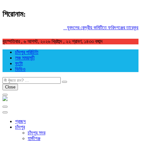
শিরোনাম:
যুবদলের কেন্দ্রীয় কমিটিতে ফরিদগঞ্জের তারেকুর রহম
বৃহস্পতিবার , ৬ আগস্ট, ২০২৬ খ্রিষ্টাব্দ , ২২ শ্রাবণ, ১৪৩৩ বঙ্গাব্দ
চাঁদপুর পরিচিতি
লঞ্চ সময়সূচী
ফটো
ভিডিও
খুজুন
Close
প্রচ্ছদ
চাঁদপুর
চাঁদপুর সদর
হাজীগঞ্জ