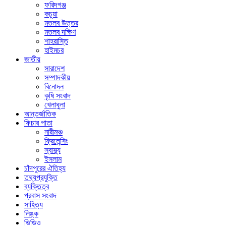
ফরিদগঞ্জ
কচুয়া
মতলব উত্তর
মতলব দক্ষিণ
শাহরাস্তি
হাইমচর
জাতীয়
সারাদেশ
সম্পাদকীয়
বিনোদন
কৃষি সংবাদ
খেলাধুলা
আন্তর্জাতিক
ফিচার পাতা
নারীমঞ্চ
ফ্রিলেন্সিং
স্বাস্থ্য
ইসলাম
চাঁদপুরের ঐতিহ্য
তথ্যপ্রযুক্তি
ব্যক্তিত্ব
প্রবাস সংবাদ
সাহিত্য
লিঙ্ক
ভিডিও