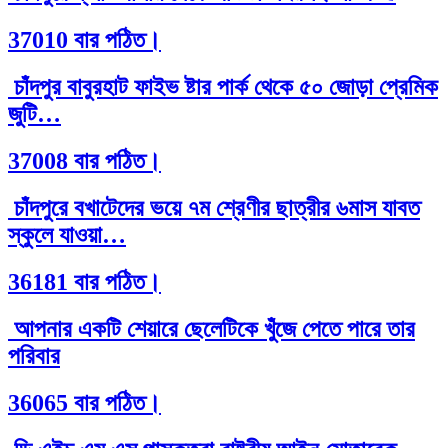
37010 বার পঠিত।
চাঁদপুর বাবুরহাট ফাইভ ষ্টার পার্ক থেকে ৫০ জোড়া প্রেমিক
জুটি…
37008 বার পঠিত।
চাঁদপুরে বখাটেদের ভয়ে ৭ম শ্রেণীর ছাত্রীর ৬মাস যাবত
স্কুলে যাওয়া…
36181 বার পঠিত।
আপনার একটি শেয়ারে ছেলেটিকে খুঁজে পেতে পারে তার
পরিবার
36065 বার পঠিত।