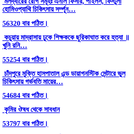
মলদ্বারের রোগ সমূহঃ এনাল ফিসার, পাইলস, ফিস্টুলা
হোমিওপ্যাথি চিকিৎসায় সর্ম্পূন…
56320 বার পঠিত।
কচুয়ায় মাদ্রাসায় ঢুকে শিক্ষককে ছুরিকাঘাত করে হত্যা ॥
খুনি রনি…
55254 বার পঠিত।
চাঁদপুরে মুক্তি হাসপাতাল এন্ড ডায়াগনস্টিক সেন্টারে ভুল
চিকিৎসায় গর্ভবতি মায়ের…
54684 বার পঠিত।
কৃমির ঔষধ থেকে সাবধান
53797 বার পঠিত।