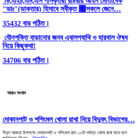
ডি,এইচ,এম,এস পাসকৃতরা রাষ্ট্রীয় আইন মোতাবেক
"ডাঃ"(ডাক্তার) হিসাবে স্বীকৃত ঳সকলে জেনে…
35432 বার পঠিত।
যৌনশক্তি বাড়ানোর জন্য এ্যালপ্যাথি ও হারবাল ঔষধ
নিয়ে কিছুকথা!
34706 বার পঠিত।
আরও সংবাদ
দোকানপাট ও শপিংমল খোলা রাখা নিয়ে বিদ্যুৎ বিভাগের…
ঈদুল আজহা উপলক্ষে দোকানপাট ও শপিংমল রাত ১০টা পর্যন্ত খোলা রাখা যাবে বলে