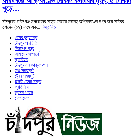
ফরিদগঞ্জে অগ্নিকাণ্ডে দোকান কর্মচারীর মৃত্যু, ৫ দোকান
পুড়ে…
চাঁদপুরের ফরিদগঞ্জ উপজেলার সাহার বাজারে ভয়াবহ অগ্নিকাণ্ডে দগ্ধ হয়ে সাব্বির
হোসেন (১৪) নামে এক...
বিস্তারিত
ওয়েব বৃত্তান্ত
চাঁদপুর পরিচিতি
বিজ্ঞাপন মুল্য
আমাদের সম্পর্কে
ক্যারিয়ার
চাঁদপুর এর ডাক্তারগন
লঞ্চ সময়সূচী
ট্রেন সময়সূচী
জরুরী ফোন নম্বর
প্রতিনিধি
ভ্রমন গাইড
যোগাযোগ