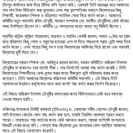
চাঁদপুর কার্যালয়ে জমা দিয়ে রিসিভ কপি গ্রহন করি। এরপরই তিনি ষড়যন্ত্র করে আমাদের
লাখ লাখ টাকা বিনিয়োগ করা মূল্যবান এসব গাছ বৃহস্পতিবার সকালে বিদ্যালয়ের কিছু
শিক্ষার্থী, কয়েকজন শিক্ষক ও বহিরগাত শতাধিক লোক নিয়ে কর্তন করেন। আমাদের
কমিটির নতুন সভাপতি রহিম চৌধুরী, সাধারণ সম্পাদক মো. মহসীন চৌধুরীসহ কেউ ঘটনার
সময় উপস্থিত ছিলেন না। কমিটির ১৫ সদস্যদের মধ্যে আহত মনু মিজিই ছিলেন।
স্থানীয় বাসিন্দা বাসিন্দা শাহজাহান, জয়নাল ও মহসিন বেপারী জানান, সকাল ১০টার পর হঠাৎ
করে বহিরাগত কিছু লোক ও স্কুলের ছাত্ররা এসে দা দিয়ে গাছগুলো প্রায় ১ঘন্টা সময় নিয়ে
কর্তন করেন। এসব গাছের কিছু অংশ তারা বিদ্যালয়ের আঙ্গিনায় নিয়ে রাখেন এবং পরপরই
বিদ্যালয় ছুটি দিয়ে দেন।
বিদ্যালয়ের প্রধান শিক্ষক মো. আরিফুর রহমান জানান, বনায়ন কমিটিতে নাছিরুল ইসলাম
চৌধুরীর না থাকলেও তার নামেই লীজ। তার নির্দেশেই আমরা গাছ কর্তন করেছি। তিনি
বিদ্যালয়ের শিক্ষার্থীদের খেলা-ধুলার করার জন্য লীজকৃত ভূমি পরিস্কার করার জন্য
বলেছেন। তিনি আমাদের বিদ্যালয় পরিচালনা কমিটির সভাপতি। এই বিষয়ে তিনি
প্রশাসনের উর্ধ্বতন কর্তৃপক্ষের সাথে কথা বলেই গাছ কর্তন করার নির্দেশ দিয়েছেন।
এই বিষয়ে নাছিরুল ইসলাম চৌধুরীর বক্তব্যের জন্য বিভিন্নভাবে চেষ্টা করে বক্তব্য
নেওয়া সম্ভব হয়নি।
ফরিদগঞ্জ উপজেলা নির্বাহী কর্মকর্তা (ইউএনও) ড. মোহাম্মদ শহীদ হোসেন চৌধুরী জানান,
পানি উন্নয়ন বোর্ডের কোন গাছ কর্তন করা হলে, তারাই নিয়মিত ব্যবস্থা গ্রহন করতে
পারেন। তারপরেও গাছ কর্তনের জন্য কেউ আবেদন করলে, আমরা সংশ্লিষ্ট সংস্থাকে
বিষয়টি দেখার জন্য বলি। শোল্লা উচ্চ বিদ্যালয় এন্ড কলেজের কোন ব্যাক্তি আমাদের
সাথে এই বিষয়ে যোগাযোগ করেননি।