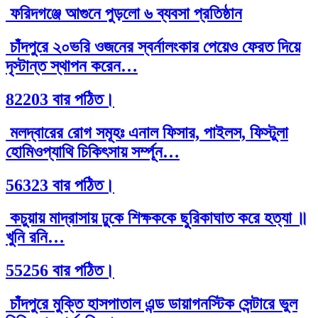
ফরিদগঞ্জে আগুনে পুড়লো ৬ ব্যবসা প্রতিষ্ঠান
চাঁদপুরে ২০ভরি ওজনের স্বর্নালংকার পেয়েও ফেরত দিয়ে
দৃস্টান্ত স্থাপন করেন…
82203 বার পঠিত।
মলদ্বারের রোগ সমূহঃ এনাল ফিসার, পাইলস, ফিস্টুলা
হোমিওপ্যাথি চিকিৎসায় সর্ম্পূন…
56323 বার পঠিত।
কচুয়ায় মাদ্রাসায় ঢুকে শিক্ষককে ছুরিকাঘাত করে হত্যা ॥
খুনি রনি…
55256 বার পঠিত।
চাঁদপুরে মুক্তি হাসপাতাল এন্ড ডায়াগনস্টিক সেন্টারে ভুল