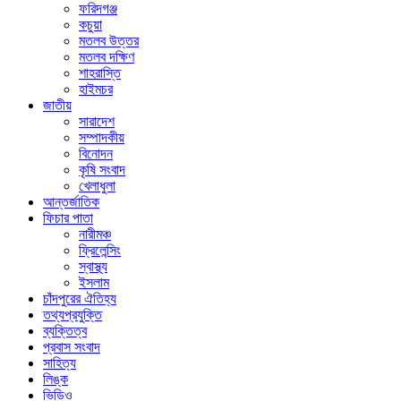
ফরিদগঞ্জ
কচুয়া
মতলব উত্তর
মতলব দক্ষিণ
শাহরাস্তি
হাইমচর
জাতীয়
সারাদেশ
সম্পাদকীয়
বিনোদন
কৃষি সংবাদ
খেলাধুলা
আন্তর্জাতিক
ফিচার পাতা
নারীমঞ্চ
ফ্রিলেন্সিং
স্বাস্থ্য
ইসলাম
চাঁদপুরের ঐতিহ্য
তথ্যপ্রযুক্তি
ব্যক্তিত্ব
প্রবাস সংবাদ
সাহিত্য
লিঙ্ক
ভিডিও