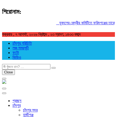
শিরোনাম:
যুবদলের কেন্দ্রীয় কমিটিতে ফরিদগঞ্জের তারেকুর রহম
শুক্রবার , ৭ আগস্ট, ২০২৬ খ্রিষ্টাব্দ , ২৩ শ্রাবণ, ১৪৩৩ বঙ্গাব্দ
চাঁদপুর পরিচিতি
লঞ্চ সময়সূচী
ফটো
ভিডিও
খুজুন
Close
প্রচ্ছদ
চাঁদপুর
চাঁদপুর সদর
হাজীগঞ্জ