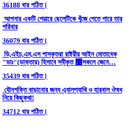
36188 বার পঠিত।
আপনার একটি শেয়ারে ছেলেটিকে খুঁজে পেতে পারে তার
পরিবার
36079 বার পঠিত।
ডি,এইচ,এম,এস পাসকৃতরা রাষ্ট্রীয় আইন মোতাবেক
"ডাঃ"(ডাক্তার) হিসাবে স্বীকৃত ঳সকলে জেনে…
35439 বার পঠিত।
যৌনশক্তি বাড়ানোর জন্য এ্যালপ্যাথি ও হারবাল ঔষধ
নিয়ে কিছুকথা!
34712 বার পঠিত।