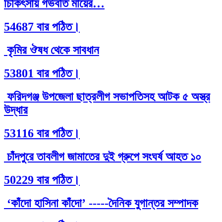
চিকিৎসায় গর্ভবতি মায়ের…
54687 বার পঠিত।
কৃমির ঔষধ থেকে সাবধান
53801 বার পঠিত।
ফরিদগঞ্জ উপজেলা ছাত্রলীগ সভাপতিসহ আটক ৫ অস্ত্র
উদ্ধার
53116 বার পঠিত।
চাঁদপুরে তাবলীগ জামাতের দুই গ্রুপে সংঘর্ষ আহত ১০
50229 বার পঠিত।
‘কাঁদো হাসিনা কাঁদো’ -----দৈনিক যুগান্তর সম্পাদক