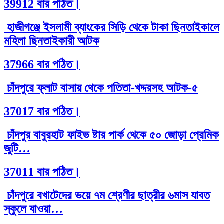
39912 বার পঠিত।
হাজীগঞ্জে ইসলামী ব্যাংকের সিড়ি থেকে টাকা ছিনতাইকালে
মহিলা ছিনতাইকারী আটক
37966 বার পঠিত।
চাঁদপুরে ফ্লাট বাসায় থেকে পতিতা-খদ্দরসহ আটক-৫
37017 বার পঠিত।
চাঁদপুর বাবুরহাট ফাইভ ষ্টার পার্ক থেকে ৫০ জোড়া প্রেমিক
জুটি…
37011 বার পঠিত।
চাঁদপুরে বখাটেদের ভয়ে ৭ম শ্রেণীর ছাত্রীর ৬মাস যাবত
স্কুলে যাওয়া…