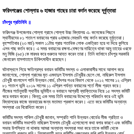
ফরিদগঞ্জের শোল্লায় ৬ হাজার গাছের চারা কর্তন করেছে দূর্বৃত্তরা
চাঁদপুর প্রতিনিধি ॥
ফরিদগঞ্জ উপজেলার শোল্লা গ্রামে শোল্লা উচ্চ বিদ্যালয় এ- কলেজের পিছনে
স্থানীয়দের ৮১ শতাংশ বনায়নের প্রায় ৬হাজার মেহগুনি গাছ কর্তন করেছে দূর্বৃত্তরা।
বৃহস্পতিবার (২৩ মার্চ) সকাল ১১টায় প্রায় শতাধিক লোক একত্রিত হয়ে দা দিয়ে কুপিয়ে
এসব গাছ কর্তন করে। এ সময় বনায়নের রক্ষনা-বেক্ষণের দায়িত্বে থাকা আবু তাহের ওরফে
মনু মিজি (৬৫) কে মারধর করে গুরুতর আহত করেন তারা। তিনি বর্তমানে চাঁদপুর সরকারি
জেনারেল হাসপাতালে চিকিৎসাধীন রয়েছেন।
ঘটনাস্থলে গিয়ে ক্ষতিগ্রস্থ বনায়ন কমিটির সদস্য ও এলাকাবাসীর সাথে আলাপ করে
জানাগেছে, শোল্লা গ্রামের মৃত এমদাদুল ইসলাম চৌধুরীর ছেলে মো. নাছিরুল ইসলাম
চৌধুরী বাংলাদেশ পানি উন্নয়ন বোর্ড, চাঁদপর পওর বিভাগ থেকে ২০১২ সালের ১২ এপ্রিল
৮১ শতাংশ ভূমি ২০১৯ সালের ১১ এপ্রিল পর্যন্ত বনায়নের শর্তে লীজ গ্রহন করে।
লীজের শর্তানুযায়ী স্থানীয় ভূমিহীন ও বনায়নে আগ্রহী ব্যাক্তিদের নিয়ে ১৫ সদস্য কমিটি
করে বনায়ন করেন। কিন্তু এক সময় তিনি বনায়নের উদ্দেশ্যে পরিবর্তন করে ওই ভূমি
বিদ্যালয়ের কাজে ব্যবহারের জন্য মতামত প্রকাশ করেন। এতে করে কমিটির অন্যান্য
সদস্যরা এর বিরোধিতা করেন।
কমিটির সদস্য শাকিল চৌধুরী জানান, সম্প্রতি পানি উন্নয়ন বোর্ডের লীজ গ্রহিতা ও
বনায়ন কমিটির সভাপতি নাছিরুল ইসলাম চৌধুরী এলোমেলো কথা বলার কারণে এবং কমিটির
সভায় উপস্থিত না থাকায় আমরা অন্যান্য সদস্যরা সভা করে তাকে কমিটি থেকে
অব্যাহতি প্রদান করি। নিয়মানুযায়ী নতুন কমিটির রেজুলেশন কপি পানি উন্নয়ন বোর্ড