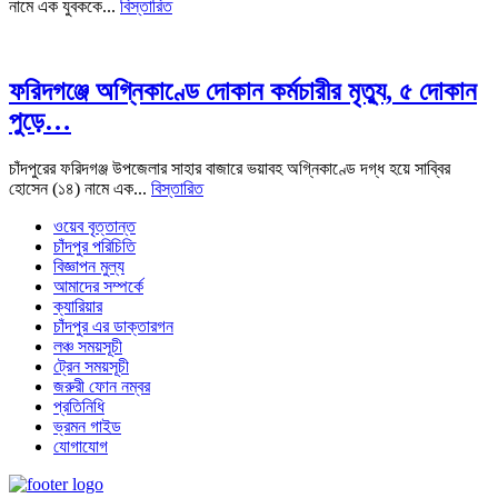
নামে এক যুবককে...
বিস্তারিত
ফরিদগঞ্জে অগ্নিকাণ্ডে দোকান কর্মচারীর মৃত্যু, ৫ দোকান
পুড়ে…
চাঁদপুরের ফরিদগঞ্জ উপজেলার সাহার বাজারে ভয়াবহ অগ্নিকাণ্ডে দগ্ধ হয়ে সাব্বির
হোসেন (১৪) নামে এক...
বিস্তারিত
ওয়েব বৃত্তান্ত
চাঁদপুর পরিচিতি
বিজ্ঞাপন মুল্য
আমাদের সম্পর্কে
ক্যারিয়ার
চাঁদপুর এর ডাক্তারগন
লঞ্চ সময়সূচী
ট্রেন সময়সূচী
জরুরী ফোন নম্বর
প্রতিনিধি
ভ্রমন গাইড
যোগাযোগ