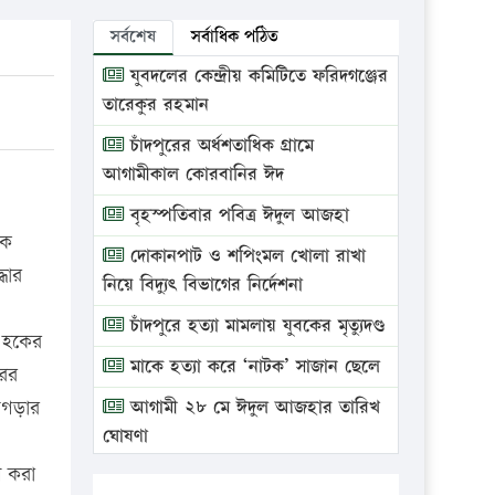
সর্বশেষ
সর্বাধিক পঠিত
যুবদলের কেন্দ্রীয় কমিটিতে ফরিদগঞ্জের
তারেকুর রহমান
চাঁদপুরের অর্ধশতাধিক গ্রামে
আগামীকাল কোরবানির ঈদ
বৃহস্পতিবার পবিত্র ঈদুল আজহা
নক
দোকানপাট ও শপিংমল খোলা রাখা
ধার
নিয়ে বিদ্যুৎ বিভাগের নির্দেশনা
চাঁদপুরে হত্যা মামলায় যুবকের মৃত্যুদণ্ড
 হকের
মাকে হত্যা করে ‘নাটক’ সাজান ছেলে
রের
ঝগড়ার
আগামী ২৮ মে ঈদুল আজহার তারিখ
ঘোষণা
ণ করা
ভ্রাম্যমাণ আদালতে দুইটি প্রতিষ্ঠানকে