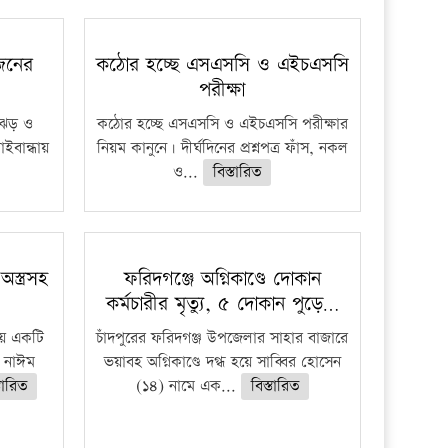
প্রতিষ্ঠান
 জনের
কঠোর হচ্ছে এসএসসি ও এইচএসসি
পরীক্ষা
ী ঝড় ও
কঠোর হচ্ছে এসএসসি ও এইচএসসি পরীক্ষার
াইবান্ধায়
নিয়ম কানুনে। দীর্ঘদিনের প্রশ্নপত্র ফাঁস, নকল
ও...
বিস্তারিত
স্ত্রসহ
ফরিদগঞ্জে অগ্নিকাণ্ডে দোকান
কর্মচারীর মৃত্যু, ৫ দোকান পুড়ে…
ায় একটি
চাঁদপুরের ফরিদগঞ্জ উপজেলার সাহার বাজারে
হ নাঈম
ভয়াবহ অগ্নিকাণ্ডে দগ্ধ হয়ে সাব্বির হোসেন
্তারিত
(১৪) নামে এক...
বিস্তারিত