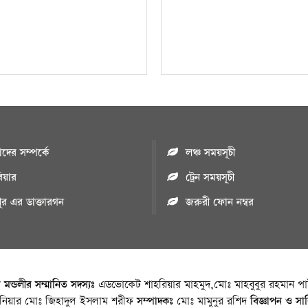
ের সম্পর্কে
লঞ্চ সময়সূচী
রিয়ার
ট্রেন সময়সূচী
পুর এর ডাক্তারগন
জরুরী ফোন নম্বর
া মন্ডলীর সম্মানিত সদস্যঃ
এডভোকেট শাহরিয়ার মাহমুদ,মোঃ মাহবুবুর রহমান পাট
জিনিয়ার মোঃ জিহাদুল ইসলাম শরীফ
সম্পাদকঃ
মোঃ মামুনুর রশিদ
বিজ্ঞাপন ও সা