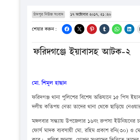
চাঁদপুর নিউজ সংবাদ
১৭ অক্টোবার ২০১৭, ২১:২০
শেয়ার করুন:
ফরিদগঞ্জে ইয়াবাসহ আটক-২
মো. শিমুল হাছান
ফরিদগঞ্জ থানা পুলিশের বিশেষ অভিযানে ১৫ পিস ই
দলীয় কতিপয় নেতা তাদের থানা থেকে ছাড়িয়ে নেওয়ার
মঙ্গলবার সন্ধ্যায় উপজেলার ১৬নং রুপসা ইউনিয়নের
ফোর্স মাদক ব্যবসায়ী মো. রহিম প্রকাশ রনি(৩০) ও ম
করে। পুলিশ জানায়, গোপন সংবাদের ভিত্তিতে তাদের আ