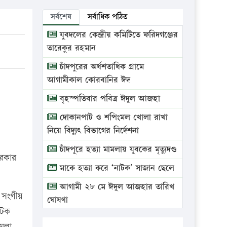
সর্বশেষ
সর্বাধিক পঠিত
যুবদলের কেন্দ্রীয় কমিটিতে ফরিদগঞ্জের
তারেকুর রহমান
চাঁদপুরের অর্ধশতাধিক গ্রামে
আগামীকাল কোরবানির ঈদ
বৃহস্পতিবার পবিত্র ঈদুল আজহা
দোকানপাট ও শপিংমল খোলা রাখা
নিয়ে বিদ্যুৎ বিভাগের নির্দেশনা
চাঁদপুরে হত্যা মামলায় যুবকের মৃত্যুদণ্ড
সরকার
মাকে হত্যা করে ‘নাটক’ সাজান ছেলে
আগামী ২৮ মে ঈদুল আজহার তারিখ
 সংগীয়
ঘোষণা
আটক
ভ্রাম্যমাণ আদালতে দুইটি প্রতিষ্ঠানকে
ামলা