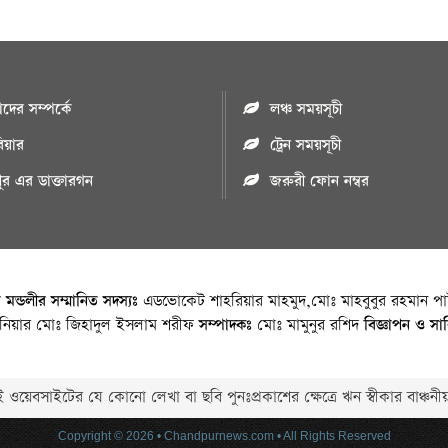
ের সম্পর্কে
লঞ্চ সময়সূচী
রিয়ার
ট্রেন সময়সূচী
পুর এর ডাক্তারগন
জরুরী ফোন নম্বর
া মন্ডলীর সম্মানিত সদস্যঃ
এডভোকেট শাহরিয়ার মাহমুদ,মোঃ মাহবুবুর রহমান পাট
জিনিয়ার মোঃ জিহাদুল ইসলাম শরীফ
সম্পাদকঃ
মোঃ মামুনুর রশিদ
বিজ্ঞাপন ও সা
 ওয়েবসাইটের যে কোনো লেখা বা ছবি পুনঃপ্রকাশের ক্ষেত্রে ঋন স্বীকার বাঞ্চনীয
Copyright © 2026 • Chandpurnews.com • All Rights Reserved