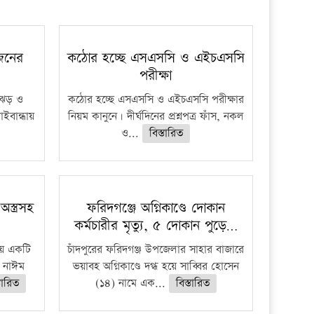
প্রতিষ্ঠান
 জনের
কঠোর হচ্ছে এসএসসি ও এইচএসসি
পরীক্ষা
ী ঝড় ও
কঠোর হচ্ছে এসএসসি ও এইচএসসি পরীক্ষার
াইবান্ধায়
নিয়ম কানুনে। দীর্ঘদিনের প্রশ্নপত্র ফাঁস, নকল
ও...
বিস্তারিত
স্ত্রসহ
ফরিদগঞ্জে অগ্নিকাণ্ডে দোকান
কর্মচারীর মৃত্যু, ৫ দোকান পুড়ে…
ায় একটি
চাঁদপুরের ফরিদগঞ্জ উপজেলার সাহার বাজারে
হ নাঈম
ভয়াবহ অগ্নিকাণ্ডে দগ্ধ হয়ে সাব্বির হোসেন
্তারিত
(১৪) নামে এক...
বিস্তারিত