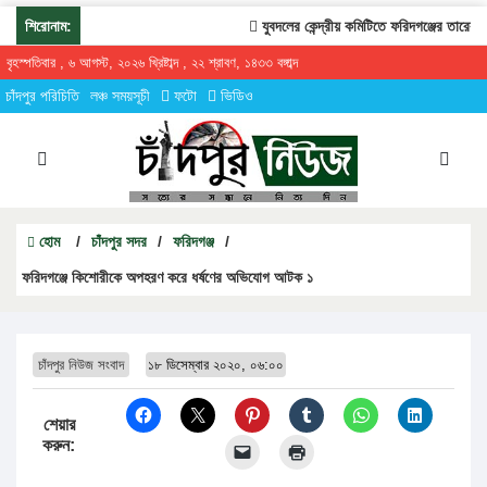
শিরোনাম:
যুবদলের কেন্দ্রীয় কমিটিতে ফরিদগঞ্জের তারেকুর র
বৃহস্পতিবার , ৬ আগস্ট, ২০২৬ খ্রিষ্টাব্দ , ২২ শ্রাবণ, ১৪৩৩ বঙ্গাব্দ
চাঁদপুর পরিচিতি
লঞ্চ সময়সূচী
ফটো
ভিডিও
হোম
/
চাঁদপুর সদর
/
ফরিদগঞ্জ
/
ফরিদগঞ্জে কিশোরীকে অপহরণ করে ধর্ষণের অভিযোগ আটক ১
চাঁদপুর নিউজ সংবাদ
১৮ ডিসেম্বার ২০২০, ০৬:০০
শেয়ার
করুন: