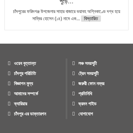
পুড়ে…
চাঁদপুরের ফরিদগঞ্জ উপজেলার সাহার বাজারে ভয়াবহ অগ্নিকাণ্ডে দগ্ধ হয়ে
সাব্বির হোসেন (১৪) নামে এক...
বিস্তারিত
ওয়েব বৃত্তান্ত
লঞ্চ সময়সূচী
চাঁদপুর পরিচিতি
ট্রেন সময়সূচী
বিজ্ঞাপন মুল্য
জরুরী ফোন নম্বর
আমাদের সম্পর্কে
প্রতিনিধি
ক্যারিয়ার
ভ্রমন গাইড
চাঁদপুর এর ডাক্তারগন
যোগাযোগ