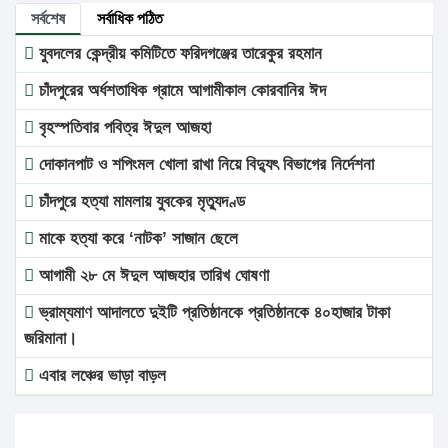
সর্বশেষ
সর্বাধিক পঠিত
যুবদলের কেন্দ্রীয় কমিটিতে ফরিদগঞ্জের তারেকুর রহমান
চাঁদপুরের অর্ধশতাধিক গ্রামে আগামীকাল কোরবানির ঈদ
বৃহস্পতিবার পবিত্র ঈদুল আজহা
দোকানপাট ও শপিংমল খোলা রাখা নিয়ে বিদ্যুৎ বিভাগের নির্দেশনা
চাঁদপুরে হত্যা মামলায় যুবকের মৃত্যুদণ্ড
মাকে হত্যা করে ‘নাটক’ সাজান ছেলে
আগামী ২৮ মে ঈদুল আজহার তারিখ ঘোষণা
ভ্রাম্যমাণ আদালতে দুইটি প্রতিষ্ঠানকে প্রতিষ্ঠানকে ৪০হাজার টাকা
জরিমানা।
এবার লঞ্চের ভাড়া বাড়ল
১৭ থেকে ২১ শতাংশ বিদ্যুতের দাম বাড়ানোর প্রস্তাব পিডিবির