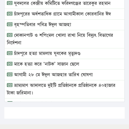
যুবদলের কেন্দ্রীয় কমিটিতে ফরিদগঞ্জের তারেকুর রহমান
চাঁদপুরের অর্ধশতাধিক গ্রামে আগামীকাল কোরবানির ঈদ
বৃহস্পতিবার পবিত্র ঈদুল আজহা
দোকানপাট ও শপিংমল খোলা রাখা নিয়ে বিদ্যুৎ বিভাগের
নির্দেশনা
চাঁদপুরে হত্যা মামলায় যুবকের মৃত্যুদণ্ড
মাকে হত্যা করে ‘নাটক’ সাজান ছেলে
আগামী ২৮ মে ঈদুল আজহার তারিখ ঘোষণা
ভ্রাম্যমাণ আদালতে দুইটি প্রতিষ্ঠানকে প্রতিষ্ঠানকে ৪০হাজার
টাকা জরিমানা।
এবার লঞ্চের ভাড়া বাড়ল
১৭ থেকে ২১ শতাংশ বিদ্যুতের দাম বাড়ানোর প্রস্তাব পিডিবির
১৬ মে চাঁদপুর ও ২৫ মে ফেনী সফরে যাবেন প্রধানমন্ত্রী