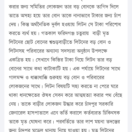
করার জন্য সমিতির লোকজন তার বড় বোনকে তাগিদ দিলে
তাতে অসহ্য হয়ে তার বোন তাকে নানাভাবে টাকার জন্য চাঁপ
দেয়। কিন্তু অর্থনৈতিক দুর্বল হওয়ায় লিটন সে টাকা পরিশোধ
করতে ব্যর্থ হয়। গতকাল ফরিদগঞ্জ চতুরায় বাড়ী মৃত
লিটনের ছোট বোনের শ্বশুড়বাড়ীতে লিটনের বড় বোন ও
লিটনসহ পরিবারের অন্যান্য সদস্যরা অনুষ্ঠান উপলক্ষে
একত্রিত হয়। সেখানে কিস্তির টাকা নিয়ে লিটন তার বড়
বোনের সাথে কথা কাটাকাটি হয়। এক পর্যায়ে লিটনের সাথে
গালমন্দ ও ধাক্কাধাক্কি শুরুহয় বড় বোন ও পরিবারের
লোকজনের সাথে। লিটন বিষয়টি সহ্য করতে না পেরে ঘরে
থাকা ধানক্ষেতের ঔষধ সেবন করে আত্মহত্যা করার পথ বেঁছে
নেয়। তাকে বাড়ীর লোকজন উদ্ধার করে চাঁদপুর সরকারি
জেনারেল হাসপাতালে এনে ভর্তি করালে কর্তব্যরত চিকিৎসক
তাকে মৃত ঘোষনা করে। পরবর্তিতে তার লাশ ময়না তদন্তের
জন্য চাঁদপুর মডেল থানায় নিয়ে যাওয়া হয়। মৃত লিটনের