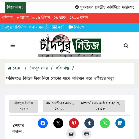
শিরোনাম:
যুবদলের কেন্দ্রীয় কমিটিতে ফরিদগঞ্জের 
শনিবার , ৮ আগস্ট, ২০২৬ খ্রিষ্টাব্দ , ২৪ শ্রাবণ, ১৪৩৩ বঙ্গাব্দ
চাঁদপুর পরিচিতি
লঞ্চ সময়সূচী
ফটো
ভিডিও
হোম
/
চাঁদপুর সদর
/
ফরিদগঞ্জ
/
ফরিদগঞ্জে কিস্তির টাকা নিয়ে বোনের সাথে অভিমান করে ভাইয়ের মৃত্যু
চাঁদপুর নিউজ
২৮ সেপ্টেম্বার ২০১৭,
আপডেটঃ
০১ অক্টোবার ২০১৭,
সংবাদ
১৯:২০
২১:১৮
শেয়ার
করুন: