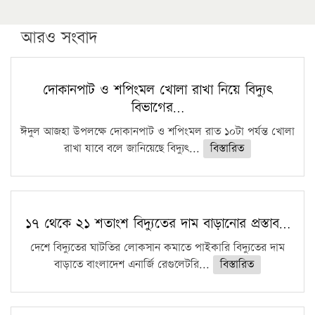
উচ্চশিক্ষায় গৌরবময় অর্জন: পূর্ণ স্কলারশিপে যুক্তরাষ্ট্রে
পিএইচডি করছেন কুয়েটের কৃতি…
আরও সংবাদ
সারা দেশে বজ্রাঘাতে ১৪ জনের প্রাণহানি
কঠোর হচ্ছে এসএসসি ও এইচএসসি পরীক্ষা
দোকানপাট ও শপিংমল খোলা রাখা নিয়ে বিদ্যুৎ
বিভাগের…
ফরিদগঞ্জে আগুনে পুড়লো ৬ ব্যবসা প্রতিষ্ঠান
ঈদুল আজহা উপলক্ষে দোকানপাট ও শপিংমল রাত ১০টা পর্যন্ত খোলা
রাখা যাবে বলে জানিয়েছে বিদ্যুৎ...
বিস্তারিত
১৭ থেকে ২১ শতাংশ বিদ্যুতের দাম বাড়ানোর প্রস্তাব…
দেশে বিদ্যুতের ঘাটতির লোকসান কমাতে পাইকারি বিদ্যুতের দাম
বাড়াতে বাংলাদেশ এনার্জি রেগুলেটরি...
বিস্তারিত