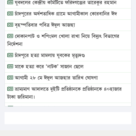
যুবদলের কেন্দ্রীয় কমিটিতে ফরিদগঞ্জের তারেকুর রহমান
চাঁদপুরের অর্ধশতাধিক গ্রামে আগামীকাল কোরবানির ঈদ
বৃহস্পতিবার পবিত্র ঈদুল আজহা
দোকানপাট ও শপিংমল খোলা রাখা নিয়ে বিদ্যুৎ বিভাগের
নির্দেশনা
চাঁদপুরে হত্যা মামলায় যুবকের মৃত্যুদণ্ড
মাকে হত্যা করে ‘নাটক’ সাজান ছেলে
আগামী ২৮ মে ঈদুল আজহার তারিখ ঘোষণা
ভ্রাম্যমাণ আদালতে দুইটি প্রতিষ্ঠানকে প্রতিষ্ঠানকে ৪০হাজার
টাকা জরিমানা।
এবার লঞ্চের ভাড়া বাড়ল
১৭ থেকে ২১ শতাংশ বিদ্যুতের দাম বাড়ানোর প্রস্তাব পিডিবির
১৬ মে চাঁদপুর ও ২৫ মে ফেনী সফরে যাবেন প্রধানমন্ত্রী