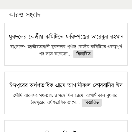
উচ্চশিক্ষায় গৌরবময় অর্জন: পূর্ণ স্কলারশিপে যুক্তরাষ্ট্রে
পিএইচডি করছেন কুয়েটের কৃতি…
আরও সংবাদ
সারা দেশে বজ্রাঘাতে ১৪ জনের প্রাণহানি
কঠোর হচ্ছে এসএসসি ও এইচএসসি পরীক্ষা
যুবদলের কেন্দ্রীয় কমিটিতে ফরিদগঞ্জের তারেকুর রহমান
ফরিদগঞ্জে আগুনে পুড়লো ৬ ব্যবসা প্রতিষ্ঠান
বাংলাদেশ জাতীয়তাবাদী যুবদলের পূর্ণাঙ্গ কেন্দ্রীয় কমিটিতে গুরুত্বপূর্ণ
পদ লাভ করেছেন...
বিস্তারিত
চাঁদপুরের অর্ধশতাধিক গ্রামে আগামীকাল কোরবানির ঈদ
সৌদি আরবসহ মধ্যপ্রাচ্যের সঙ্গে মিল রেখে আগামীকাল বুধবার
চাঁদপুরের অর্ধশতাধিক গ্রামে...
বিস্তারিত