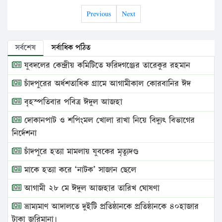
Previous
Next
সর্বশেষ
সর্বাধিক পঠিত
যুবদলের কেন্দ্রীয় কমিটিতে ফরিদগঞ্জের তারেকুর রহমান
চাঁদপুরের অর্ধশতাধিক গ্রামে আগামীকাল কোরবানির ঈদ
বৃহস্পতিবার পবিত্র ঈদুল আজহা
দোকানপাট ও শপিংমল খোলা রাখা নিয়ে বিদ্যুৎ বিভাগের
নির্দেশনা
চাঁদপুরে হত্যা মামলায় যুবকের মৃত্যুদণ্ড
মাকে হত্যা করে ‘নাটক’ সাজান ছেলে
আগামী ২৮ মে ঈদুল আজহার তারিখ ঘোষণা
ভ্রাম্যমাণ আদালতে দুইটি প্রতিষ্ঠানকে প্রতিষ্ঠানকে ৪০হাজার
টাকা জরিমানা।