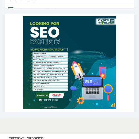
এবার লঞ্চের ভাড়া বাড়ল
১৭ থেকে ২১ শতাংশ বিদ্যুতের দাম বাড়ানোর প্রস্তাব পিডিবির
১৬ মে চাঁদপুর ও ২৫ মে ফেনী সফরে যাবেন প্রধানমন্ত্রী
উচ্চশিক্ষায় গৌরবময় অর্জন: পূর্ণ স্কলারশিপে যুক্তরাষ্ট্রে
পিএইচডি করছেন কুয়েটের কৃতি…
সারা দেশে বজ্রাঘাতে ১৪ জনের প্রাণহানি
কঠোর হচ্ছে এসএসসি ও এইচএসসি পরীক্ষা
ফরিদগঞ্জে আগুনে পুড়লো ৬ ব্যবসা প্রতিষ্ঠান