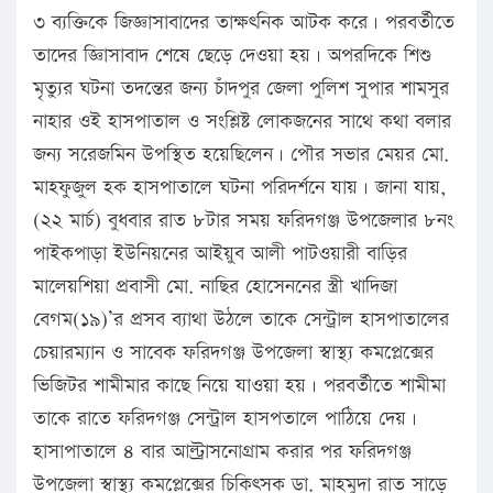
৩ ব্যক্তিকে জিজ্ঞাসাবাদের তাক্ষৎনিক আটক করে। পরবর্তীতে
তাদের জ্ঞিাসাবাদ শেষে ছেড়ে দেওয়া হয়। অপরদিকে শিশু
মৃত্যুর ঘটনা তদন্তের জন্য চাঁদপুর জেলা পুলিশ সুপার শামসুর
নাহার ওই হাসপাতাল ও সংশ্লিষ্ট লোকজনের সাথে কথা বলার
জন্য সরেজমিন উপস্থিত হয়েছিলেন। পৌর সভার মেয়র মো.
মাহফুজুল হক হাসপাতালে ঘটনা পরিদর্শনে যায়। জানা যায়,
(২২ মার্চ) বুধবার রাত ৮টার সময় ফরিদগঞ্জ উপজেলার ৮নং
পাইকপাড়া ইউনিয়নের আইয়ুব আলী পাটওয়ারী বাড়ির
মালেয়শিয়া প্রবাসী মো. নাছির হোসেননের স্ত্রী খাদিজা
বেগম(১৯)’র প্রসব ব্যাথা উঠলে তাকে সেন্ট্রাল হাসপাতালের
চেয়ারম্যান ও সাবেক ফরিদগঞ্জ উপজেলা স্বাস্থ্য কমপ্লেক্সের
ভিজিটর শামীমার কাছে নিয়ে যাওয়া হয়। পরবর্তীতে শামীমা
তাকে রাতে ফরিদগঞ্জ সেন্ট্রাল হাসপতালে পাঠিয়ে দেয়।
হাসাপাতালে ৪ বার আল্ট্রাসনোগ্রাম করার পর ফরিদগঞ্জ
উপজেলা স্বাস্থ্য কমপ্লেক্সের চিকিৎসক ডা. মাহমুদা রাত সাড়ে