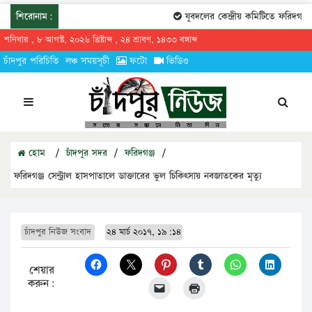
শিরোনাম:
যুবদলের কেন্দ্রীয় কমিটিতে ফরিদগঞ্জের 
শনিবার , ৮ আগস্ট, ২০২৬ খ্রিষ্টাব্দ , ২৪ শ্রাবণ, ১৪৩৩ বঙ্গাব্দ
চাঁদপুর পরিচিতি
লঞ্চ সময়সূচী
ফটো
ভিডিও
হোম
/
চাঁদপুর সদর
/
ফরিদগঞ্জ
/
ফরিদগঞ্জ সেন্ট্রাল হাসপাতালে ডাক্তারের ভুল চিকিৎসায় নবজাতকের মৃত্যু
চাঁদপুর নিউজ সংবাদ
২৪ মার্চ ২০১৭, ১৯:১৪
শেয়ার
করুন: