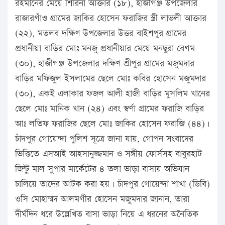
রহমানের মেয়ে শিরিনা আক্তার (১৮), হাজীগঞ্জ উপজেলার
রাজারগাঁও গ্রামের জাকির হোসেন ফরাজির স্ত্রী লাভলী আক্তার
(২২), মতলব দক্ষিণ উপজেলার উত্তর বাইশপুর গ্রামের
প্রধানীয়া বাড়ির মোঃ মনজু প্রধানীয়ার মেয়ে মনছুরা বেগম
(৩০), হাজীগঞ্জ উপজেলার দক্ষিণ শ্রীপুর গ্রামের মজুমদার
বাড়ির মফিজুল ইসলামের ছেলে মোঃ কবির হোসেন মজুমদার
(৩০), একই এলাকার ফজল আলী হাজী বাড়ির মুসলিম খানের
ছেলে মোঃ মানিক খান (২৪) এবং স্বর্ণা গ্রামের ফরাজি বাড়ির
আঃ লতিফ ফরাজির ছেলে মোঃ জাকির হোসেন ফরাজি (৪৪)।
চাঁদপুর গোয়েন্দা পুলিশ সূত্রে জানা যায়, গোপন সংবাদের
ভিত্তিতে এসআই আহসানুজ্জমান ও সঙ্গীয় ফোর্সসহ বাবুরহাট
জিন্টু মাল সুপার মার্কেটের ৪ তলা ভাড়া বাসায় অভিযান
চালিয়ে তাদের আটক করা হয়। চাঁদপুর গোয়েন্দা শাখা (ডিবি)
ওসি মোহাম্মদ আলমগীর হোসেন মজুমদার জানান, তারা
দীর্ঘদিন ধরে উল্লেখিত বাসা ভাড়া নিয়ে এ ধরনের অনৈতিক