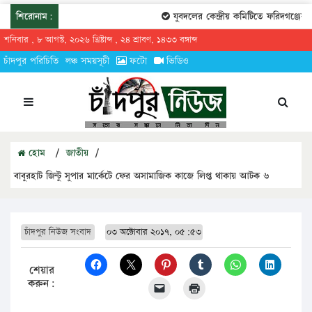
শিরোনাম:
যুবদলের কেন্দ্রীয় কমিটিতে ফরিদগঞ্জের তা
শনিবার , ৮ আগস্ট, ২০২৬ খ্রিষ্টাব্দ , ২৪ শ্রাবণ, ১৪৩৩ বঙ্গাব্দ
চাঁদপুর পরিচিতি
লঞ্চ সময়সূচী
ফটো
ভিডিও
হোম
/
জাতীয়
/
বাবুরহাট জিন্টু সুপার মার্কেটে ফের অসামাজিক কাজে লিপ্ত থাকায় আটক ৬
চাঁদপুর নিউজ সংবাদ
০৩ অক্টোবার ২০১৭, ০৫:৫৩
শেয়ার
করুন: