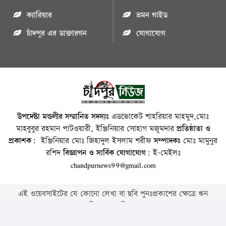
ক্যারিয়ার
ভ্রমন গাইড
চাঁদপুর এর ডাক্তারগন
যোগাযোগ
উপদেষ্টা মন্ডলীর সম্মানিত সদস্যঃ
এডভোকেট শাহরিয়ার মাহমুদ,মোঃ
মাহবুবুর রহমান পাটওয়ারী, ইঞ্জিনিয়ার সোহাগ মজুমদার
প্রতিষ্ঠাতা ও
প্রকাশক:
ইঞ্জিনিয়ার মোঃ জিহাদুল ইসলাম শরীফ
সম্পাদকঃ
মোঃ মামুনুর
রশিদ
বিজ্ঞাপন ও সার্বিক যোগাযোগ:
ই-মেইলঃ
chandpurnews99@gmail.com
এই ওয়েবসাইটের যে কোনো লেখা বা ছবি পুনঃপ্রকাশের ক্ষেত্রে ঋন
স্বীকার বাঞ্চনীয় ।
Copyright © 2026 • Chandpurnews.com • All Rights Reserved