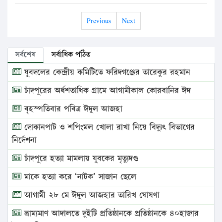
Previous
Next
সর্বশেষ
সর্বাধিক পঠিত
যুবদলের কেন্দ্রীয় কমিটিতে ফরিদগঞ্জের তারেকুর রহমান
চাঁদপুরের অর্ধশতাধিক গ্রামে আগামীকাল কোরবানির ঈদ
বৃহস্পতিবার পবিত্র ঈদুল আজহা
দোকানপাট ও শপিংমল খোলা রাখা নিয়ে বিদ্যুৎ বিভাগের
নির্দেশনা
চাঁদপুরে হত্যা মামলায় যুবকের মৃত্যুদণ্ড
মাকে হত্যা করে ‘নাটক’ সাজান ছেলে
আগামী ২৮ মে ঈদুল আজহার তারিখ ঘোষণা
ভ্রাম্যমাণ আদালতে দুইটি প্রতিষ্ঠানকে প্রতিষ্ঠানকে ৪০হাজার