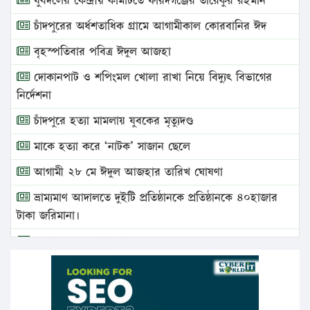
যুবদলের কেন্দ্রীয় কমিটিতে ফরিদগঞ্জের তারেকুর রহমান
চাঁদপুরের অর্ধশতাধিক গ্রামে আগামীকাল কোরবানির ঈদ
বৃহস্পতিবার পবিত্র ঈদুল আজহা
দোকানপাট ও শপিংমল খোলা রাখা নিয়ে বিদ্যুৎ বিভাগের
নির্দেশনা
চাঁদপুরে হত্যা মামলায় যুবকের মৃত্যুদণ্ড
মাকে হত্যা করে ‘নাটক’ সাজান ছেলে
আগামী ২৮ মে ঈদুল আজহার তারিখ ঘোষণা
ভ্রাম্যমাণ আদালতে দুইটি প্রতিষ্ঠানকে প্রতিষ্ঠানকে ৪০হাজার
টাকা জরিমানা।
এবার লঞ্চের ভাড়া বাড়ল
১৭ থেকে ২১ শতাংশ বিদ্যুতের দাম বাড়ানোর প্রস্তাব পিডিবির
১৬ মে চাঁদপুর ও ২৫ মে ফেনী সফরে যাবেন প্রধানমন্ত্রী