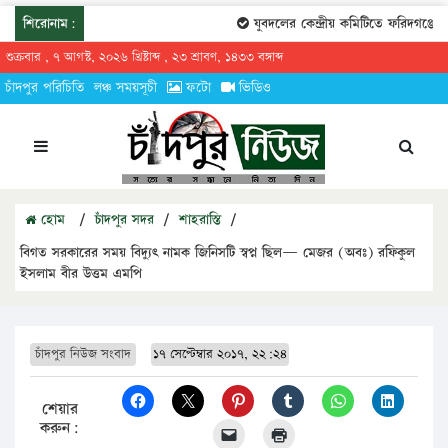
শিরোনাম:
যুবদলের কেন্দ্রীয় কমিটিতে ফরিদগঞ্জের ত
শুক্রবার , ৭ আগস্ট, ২০২৬ খ্রিষ্টাব্দ , ২৩ শ্রাবণ, ১৪৩৩ বঙ্গাব্দ
চাঁদপুর পরিচিতি
লঞ্চ সময়সূচী
ফটো
ভিডিও
হোম
/
চাঁদপুর সদর
/
শাহরাস্তি
/
বিগত সরকারের সময় বিদ্যুৎ নামক জিনিসটি স্বপ্ন ছিল— মেজর (অবঃ) রফিকুল
ইসলাম বীর উত্তম এমপি
চাঁদপুর নিউজ সংবাদ
১৭ সেপ্টেম্বার ২০১৭, ২২:২৪
শেয়ার
করুন: