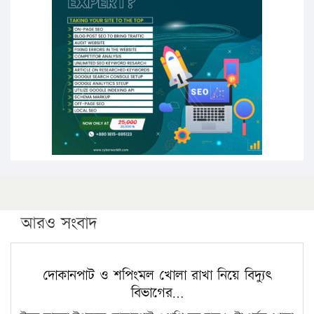
উচ্চশিক্ষায় গৌরবময় অর্জন: পূর্ণ স্কলারশিপে যুক্তরাষ্ট্রে
পিএইচডি করছেন কুয়েটের কৃতি…
সারা দেশে বজ্রাঘাতে ১৪ জনের প্রাণহানি
কঠোর হচ্ছে এসএসসি ও এইচএসসি পরীক্ষা
ফরিদগঞ্জে আগুনে পুড়লো ৬ ব্যবসা প্রতিষ্ঠান
আরও সংবাদ
দোকানপাট ও শপিংমল খোলা রাখা নিয়ে বিদ্যুৎ
বিভাগের…