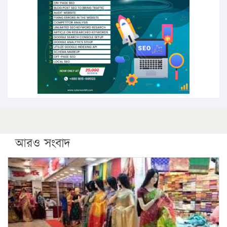
পিএইচডি করছেন কুয়েটের কৃতি…
সারা দেশে বজ্রাঘাতে ১৪ জনের প্রাণহানি
কঠোর হচ্ছে এসএসসি ও এইচএসসি পরীক্ষা
ফরিদগঞ্জে আগুনে পুড়লো ৬ ব্যবসা প্রতিষ্ঠান
আরও সংবাদ