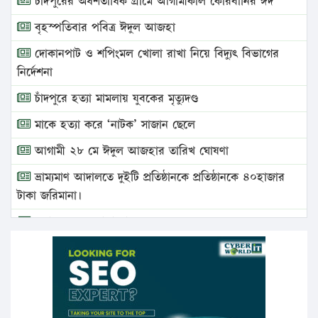
চাঁদপুরের অর্ধশতাধিক গ্রামে আগামীকাল কোরবানির ঈদ
বৃহস্পতিবার পবিত্র ঈদুল আজহা
দোকানপাট ও শপিংমল খোলা রাখা নিয়ে বিদ্যুৎ বিভাগের
নির্দেশনা
চাঁদপুরে হত্যা মামলায় যুবকের মৃত্যুদণ্ড
মাকে হত্যা করে ‘নাটক’ সাজান ছেলে
আগামী ২৮ মে ঈদুল আজহার তারিখ ঘোষণা
ভ্রাম্যমাণ আদালতে দুইটি প্রতিষ্ঠানকে প্রতিষ্ঠানকে ৪০হাজার
টাকা জরিমানা।
এবার লঞ্চের ভাড়া বাড়ল
১৭ থেকে ২১ শতাংশ বিদ্যুতের দাম বাড়ানোর প্রস্তাব পিডিবির
১৬ মে চাঁদপুর ও ২৫ মে ফেনী সফরে যাবেন প্রধানমন্ত্রী
উচ্চশিক্ষায় গৌরবময় অর্জন: পূর্ণ স্কলারশিপে যুক্তরাষ্ট্রে