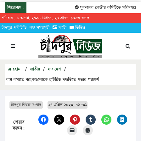
শিরোনাম:
যুবদলের কেন্দ্রীয় কমিটিতে ফরিদগঞ্জের তারে
শনিবার , ৮ আগস্ট, ২০২৬ খ্রিষ্টাব্দ , ২৪ শ্রাবণ, ১৪৩৩ বঙ্গাব্দ
চাঁদপুর পরিচিতি
লঞ্চ সময়সূচী
ফটো
ভিডিও
হোম
/
জাতীয়
/
সারাদেশ
/
ব্যয় কমাতে ব্যাংকগুলোকে হাইব্রিড পদ্ধতিতে সভার পরামর্শ
চাঁদপুর নিউজ সংবাদ
২৭ এপ্রিল ২০২৩, ০৬:৩১
শেয়ার
করুন: