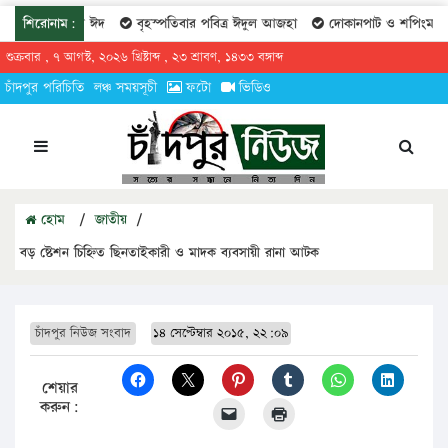
ীকাল কোরবানির ঈদ
শিরোনাম:
বৃহস্পতিবার পবিত্র ঈদুল আজহা
দোকানপাট ও শপিংমল খোলা র
শুক্রবার , ৭ আগস্ট, ২০২৬ খ্রিষ্টাব্দ , ২৩ শ্রাবণ, ১৪৩৩ বঙ্গাব্দ
চাঁদপুর পরিচিতি
লঞ্চ সময়সূচী
ফটো
ভিডিও
হোম
/
জাতীয়
/
বড় ষ্টেশন চিহ্নিত ছিনতাইকারী ও মাদক ব্যবসায়ী রানা আটক
চাঁদপুর নিউজ সংবাদ
১৪ সেপ্টেম্বার ২০১৫, ২২:০৯
শেয়ার
করুন: