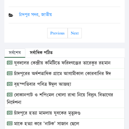
চাঁদপুর সদর
,
জাতীয়
Previous
Next
সর্বশেষ
সর্বাধিক পঠিত
যুবদলের কেন্দ্রীয় কমিটিতে ফরিদগঞ্জের তারেকুর রহমান
চাঁদপুরের অর্ধশতাধিক গ্রামে আগামীকাল কোরবানির ঈদ
বৃহস্পতিবার পবিত্র ঈদুল আজহা
দোকানপাট ও শপিংমল খোলা রাখা নিয়ে বিদ্যুৎ বিভাগের
নির্দেশনা
চাঁদপুরে হত্যা মামলায় যুবকের মৃত্যুদণ্ড
মাকে হত্যা করে ‘নাটক’ সাজান ছেলে